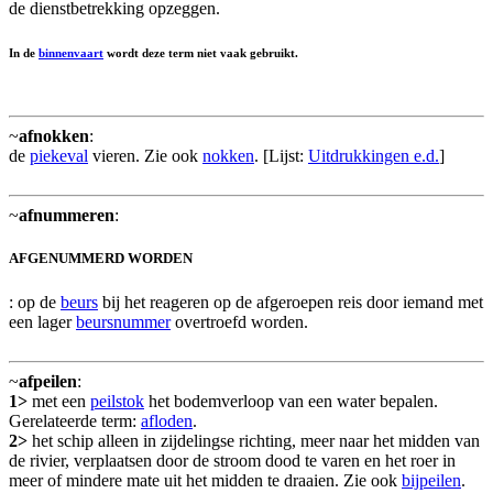
de dienstbetrekking opzeggen.
In de
binnenvaart
wordt deze term niet vaak gebruikt.
~
afnokken
:
de
piekeval
vieren. Zie ook
nokken
. [Lijst:
Uitdrukkingen e.d.
]
~
afnummeren
:
AFGENUMMERD WORDEN
: op de
beurs
bij het reageren op de afgeroepen reis door iemand met
een lager
beursnummer
overtroefd worden.
~
afpeilen
:
1>
met een
peilstok
het bodemverloop van een water bepalen.
Gerelateerde term:
afloden
.
2>
het schip alleen in zijdelingse richting, meer naar het midden van
de rivier, verplaatsen door de stroom dood te varen en het roer in
meer of mindere mate uit het midden te draaien. Zie ook
bijpeilen
.