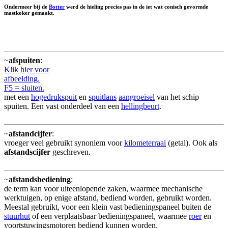
Ondermeer bij de
Botter
werd de hieling precies pas in de iet wat conisch gevormde
mastkoker gemaakt.
~
afspuiten
:
Klik hier voor
afbeelding.
F5 = sluiten.
met een
hogedrukspuit
en
spuitlans
aangroeisel
van het schip
spuiten. Een vast onderdeel van een
hellingbeurt
.
~
afstandcijfer
:
vroeger veel gebruikt synoniem voor
kilometerraai
(getal). Ook als
afstandscijfer
geschreven.
~
afstandsbediening
:
de term kan voor uiteenlopende zaken, waarmee mechanische
werktuigen, op enige afstand, bediend worden, gebruikt worden.
Meestal gebruikt, voor een klein vast bedieningspaneel buiten de
stuurhut
of een verplaatsbaar bedieningspaneel, waarmee
roer
en
voortstuwingsmotoren bediend kunnen worden.