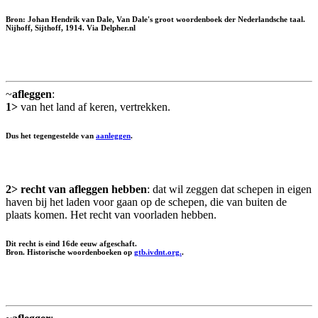
Bron: Johan Hendrik van Dale, Van Dale's groot woordenboek der Nederlandsche taal.
Nijhoff, Sijthoff, 1914. Via Delpher.nl
~
afleggen
:
1>
van het land af keren, vertrekken.
Dus het tegengestelde van
aanleggen
.
2>
recht van afleggen hebben
: dat wil zeggen dat schepen in eigen
haven bij het laden voor gaan op de schepen, die van buiten de
plaats komen. Het recht van voorladen hebben.
Dit recht is eind 16de eeuw afgeschaft.
Bron. Historische woordenboeken op
gtb.ivdnt.org.
.