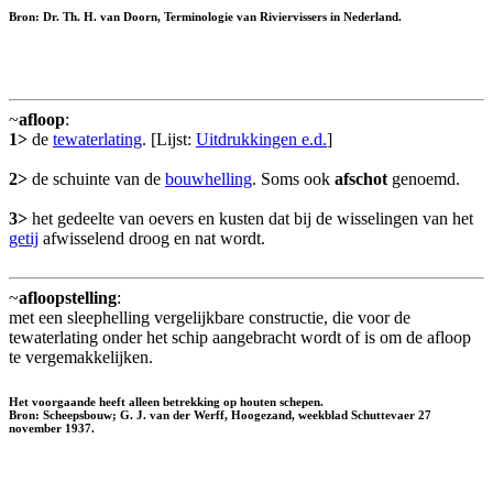
Bron: Dr. Th. H. van Doorn, Terminologie van Riviervissers in Nederland.
~
afloop
:
1>
de
tewaterlating
. [Lijst:
Uitdrukkingen e.d.
]
2>
de schuinte van de
bouwhelling
. Soms ook
afschot
genoemd.
3>
het gedeelte van oevers en kusten dat bij de wisselingen van het
getij
afwisselend droog en nat wordt.
~
afloopstelling
:
met een sleephelling vergelijkbare constructie, die voor de
tewaterlating onder het schip aangebracht wordt of is om de afloop
te vergemakkelijken.
Het voorgaande heeft alleen betrekking op houten schepen.
Bron: Scheepsbouw; G. J. van der Werff, Hoogezand, weekblad Schuttevaer 27
november 1937.