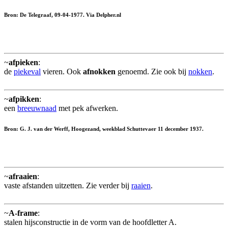
Bron: De Telegraaf, 09-04-1977. Via Delpher.nl
~
afpieken
:
de
piekeval
vieren. Ook
afnokken
genoemd. Zie ook bij
nokken
.
~
afpikken
:
een
breeuwnaad
met pek afwerken.
Bron: G. J. van der Werff, Hoogezand, weekblad Schuttevaer 11 december 1937.
~
afraaien
:
vaste afstanden uitzetten. Zie verder bij
raaien
.
~
A-frame
:
stalen hijsconstructie in de vorm van de hoofdletter A.