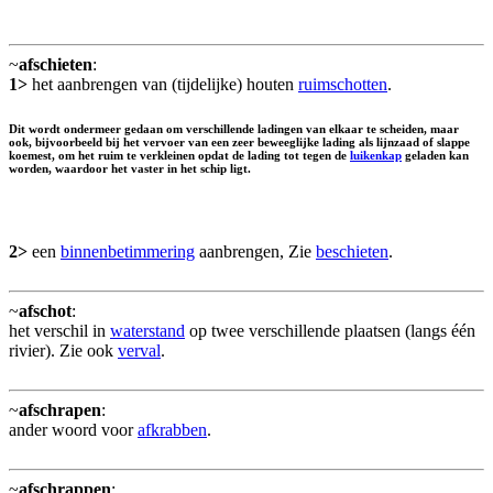
~
afschieten
:
1>
het aanbrengen van (tijdelijke) houten
ruimschotten
.
Dit wordt ondermeer gedaan om verschillende ladingen van elkaar te scheiden, maar
ook, bijvoorbeeld bij het vervoer van een zeer beweeglijke lading als lijnzaad of slappe
koemest, om het ruim te verkleinen opdat de lading tot tegen de
luikenkap
geladen kan
worden, waardoor het vaster in het schip ligt.
2>
een
binnenbetimmering
aanbrengen, Zie
beschieten
.
~
afschot
:
het verschil in
waterstand
op twee verschillende plaatsen (langs één
rivier). Zie ook
verval
.
~
afschrapen
:
ander woord voor
afkrabben
.
~
afschrappen
: