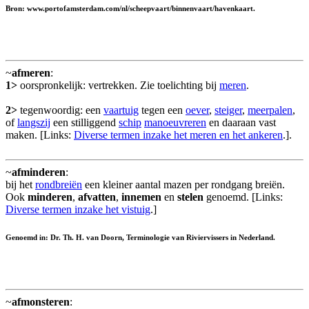
Bron: www.portofamsterdam.com/nl/scheepvaart/binnenvaart/havenkaart.
~
afmeren
:
1>
oorspronkelijk: vertrekken. Zie toelichting bij
meren
.
2>
tegenwoordig: een
vaartuig
tegen een
oever
,
steiger
,
meerpalen
,
of
langszij
een stilliggend
schip
manoeuvreren
en daaraan vast
maken. [Links:
Diverse termen inzake het meren en het ankeren
.].
~
afminderen
:
bij het
rondbreiën
een kleiner aantal mazen per rondgang breiën.
Ook
minderen
,
afvatten
,
innemen
en
stelen
genoemd. [Links:
Diverse termen inzake het vistuig
.]
Genoemd in: Dr. Th. H. van Doorn, Terminologie van Riviervissers in Nederland.
~
afmonsteren
: