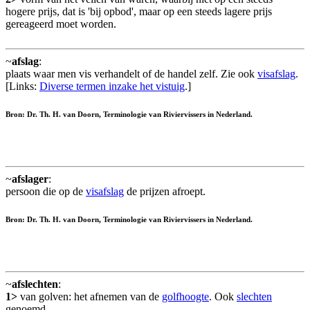
hogere prijs, dat is 'bij opbod', maar op een steeds lagere prijs
gereageerd moet worden.
~
afslag
:
plaats waar men vis verhandelt of de handel zelf. Zie ook
visafslag
.
[Links:
Diverse termen inzake het vistuig
.]
Bron: Dr. Th. H. van Doorn, Terminologie van Riviervissers in Nederland.
~
afslager
:
persoon die op de
visafslag
de prijzen afroept.
Bron: Dr. Th. H. van Doorn, Terminologie van Riviervissers in Nederland.
~
afslechten
:
1>
van golven: het afnemen van de
golfhoogte
. Ook
slechten
genoemd.