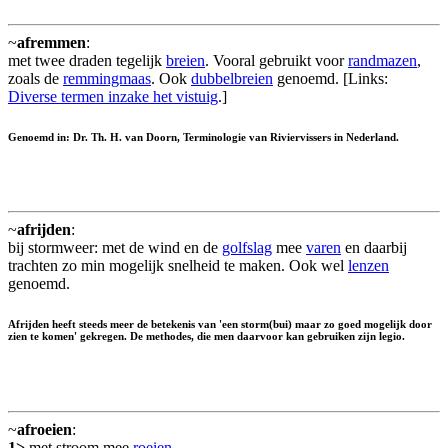
~
afremmen
:
met twee draden tegelijk
breien
. Vooral gebruikt voor
randmazen
,
zoals de
remmingmaas
. Ook
dubbelbreien
genoemd. [Links:
Diverse termen inzake het vistuig
.]
Genoemd in: Dr. Th. H. van Doorn, Terminologie van Riviervissers in Nederland.
~
afrijden
:
bij stormweer: met de wind en de
golfslag
mee
varen
en daarbij
trachten zo min mogelijk snelheid te maken. Ook wel
lenzen
genoemd.
Afrijden heeft steeds meer de betekenis van 'een storm(bui) maar zo goed mogelijk door
zien te komen' gekregen. De methodes, die men daarvoor kan gebruiken zijn legio.
~
afroeien
:
1>
met stroom mee
roeien
.