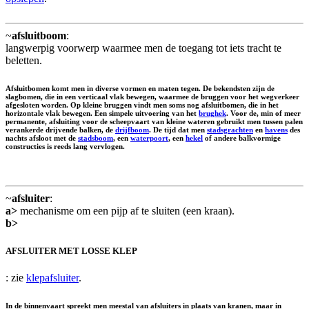
~
afsluitboom
:
langwerpig voorwerp waarmee men de toegang tot iets tracht te
beletten.
Afsluitbomen komt men in diverse vormen en maten tegen. De bekendsten zijn de
slagbomen, die in een verticaal vlak bewegen, waarmee de bruggen voor het wegverkeer
afgesloten worden. Op kleine bruggen vindt men soms nog afsluitbomen, die in het
horizontale vlak bewegen. Een simpele uitvoering van het
brughek
. Voor de, min of meer
permanente, afsluiting voor de scheepvaart van kleine wateren gebruikt men tussen palen
verankerde drijvende balken, de
drijfboom
. De tijd dat men
stadsgrachten
en
havens
des
nachts afsloot met de
stadsboom
, een
waterpoort
, een
hekel
of andere balkvormige
constructies is reeds lang vervlogen.
~
afsluiter
:
a>
mechanisme om een pijp af te sluiten (een kraan).
b>
AFSLUITER MET LOSSE KLEP
: zie
klepafsluiter
.
In de binnenvaart spreekt men meestal van afsluiters in plaats van kranen, maar in