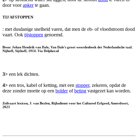
door voor
anker
te gaan.
TIJ AFSTOPPEN
: met dusdanige snelheid varen, dat men de eb- of vloedstroom dood
vaart. Ook
tijstoppen
genoemd.
Bron: Johan Hendrik van Dale, Van Dale's groot woordenboek der Nederlandsche taal.
Nijhoff, Sijthoff, 1914. Via Delpher.nl
3>
een lek dichten.
4>
een tros, kabel of ketting, met een
stopper
, zekeren, opdat de
deze zonder moeite op een
bolder
of
beting
vastgezet kan worden.
Zeilvaart lexicon, J. van Beylen, Rijksdienst voor het Cultureel Erfgoed, Amersfoort,
2023