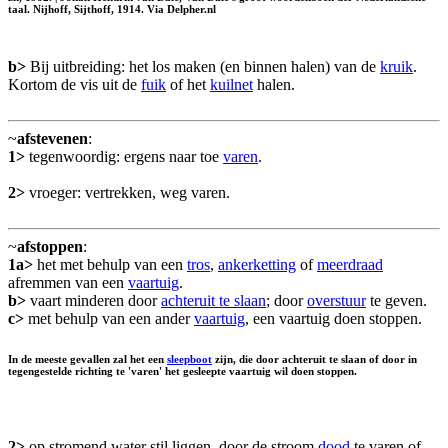
taal. Nijhoff, Sijthoff, 1914. Via Delpher.nl
b>
Bij uitbreiding: het los maken (en binnen halen) van de
kruik
.
Kortom de vis uit de
fuik
of het
kuilnet
halen.
~
afstevenen
:
1>
tegenwoordig: ergens naar toe
varen
.
2>
vroeger: vertrekken, weg varen.
~
afstoppen
:
1a>
het met behulp van een
tros
,
ankerketting
of
meerdraad
afremmen van een
vaartuig
.
b>
vaart minderen door
achteruit te slaan
; door
overstuur
te geven.
c>
met behulp van een ander
vaartuig
, een vaartuig doen stoppen.
In de meeste gevallen zal het een
sleepboot
zijn, die door achteruit te slaan of door in
tegengestelde richting te 'varen' het gesleepte vaartuig wil doen stoppen.
2>
op stromend water stil liggen, door de stroom
dood
te varen of