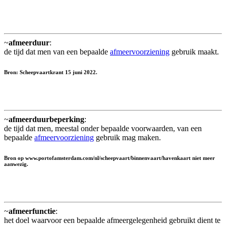
~
afmeerduur
:
de tijd dat men van een bepaalde
afmeervoorziening
gebruik maakt.
Bron: Scheepvaartkrant 15 juni 2022.
~
afmeerduurbeperking
:
de tijd dat men, meestal onder bepaalde voorwaarden, van een
bepaalde
afmeervoorziening
gebruik mag maken.
Bron op www.portofamsterdam.com/nl/scheepvaart/binnenvaart/havenkaart niet meer
aanwezig.
~
afmeerfunctie
:
het doel waarvoor een bepaalde afmeergelegenheid gebruikt dient te