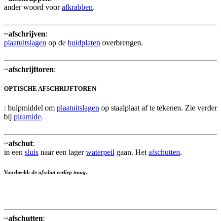
ander woord voor
afkrabben
.
~
afschrijven
:
plaatuitslagen
op de
huidplaten
overbrengen.
~
afschrijftoren
:
OPTISCHE AFSCHRIJFTOREN
: hulpmiddel om
plaatuitslagen
op staalplaat af te tekenen. Zie verder
bij
piramide
.
~
afschut
:
in een
sluis
naar een lager
waterpeil
gaan. Het
afschutten
.
Voorbeeld:
de afschut verliep traag
.
~
afschutten
: