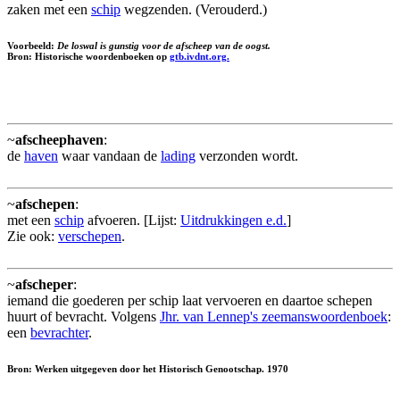
zaken met een
schip
wegzenden. (Verouderd.)
Voorbeeld:
De loswal is gunstig voor de afscheep van de oogst.
Bron: Historische woordenboeken op
gtb.ivdnt.org.
~
afscheephaven
:
de
haven
waar vandaan de
lading
verzonden wordt.
~
afschepen
:
met een
schip
afvoeren. [Lijst:
Uitdrukkingen e.d.
]
Zie ook:
verschepen
.
~
afscheper
:
iemand die goederen per schip laat vervoeren en daartoe schepen
huurt of bevracht. Volgens
Jhr. van Lennep's zeemanswoordenboek
:
een
bevrachter
.
Bron: Werken uitgegeven door het Historisch Genootschap. 1970