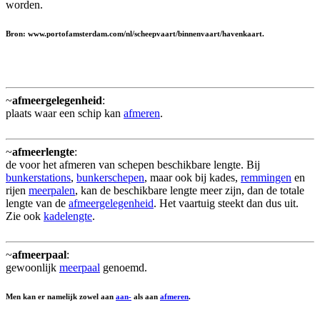
worden.
Bron: www.portofamsterdam.com/nl/scheepvaart/binnenvaart/havenkaart.
~
afmeergelegenheid
:
plaats waar een schip kan
afmeren
.
~
afmeerlengte
:
de voor het afmeren van schepen beschikbare lengte. Bij
bunkerstations
,
bunkerschepen
, maar ook bij kades,
remmingen
en
rijen
meerpalen
, kan de beschikbare lengte meer zijn, dan de totale
lengte van de
afmeergelegenheid
. Het vaartuig steekt dan dus uit.
Zie ook
kadelengte
.
~
afmeerpaal
:
gewoonlijk
meerpaal
genoemd.
Men kan er namelijk zowel aan
aan-
als aan
afmeren
.