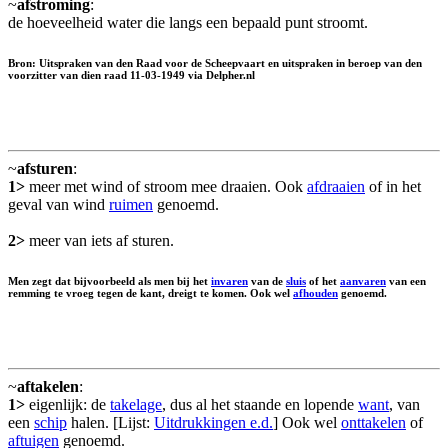
~
afstroming
:
de hoeveelheid water die langs een bepaald punt stroomt.
Bron: Uitspraken van den Raad voor de Scheepvaart en uitspraken in beroep van den
voorzitter van dien raad 11-03-1949 via Delpher.nl
~
afsturen
:
1>
meer met wind of stroom mee draaien. Ook
afdraaien
of in het
geval van wind
ruimen
genoemd.
2>
meer van iets af sturen.
Men zegt dat bijvoorbeeld als men bij het
invaren
van de
sluis
of het
aanvaren
van een
remming te vroeg tegen de kant, dreigt te komen. Ook wel
afhouden
genoemd.
~
aftakelen
:
1>
eigenlijk: de
takelage
, dus al het staande en lopende
want
, van
een
schip
halen. [Lijst:
Uitdrukkingen e.d.
] Ook wel
onttakelen
of
aftuigen
genoemd.