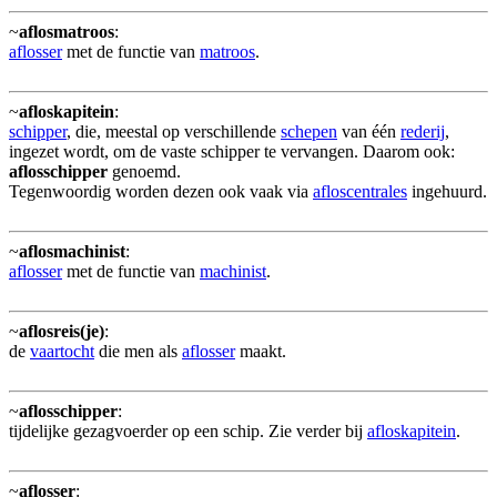
~
aflosmatroos
:
aflosser
met de functie van
matroos
.
~
afloskapitein
:
schipper
, die, meestal op verschillende
schepen
van één
rederij
,
ingezet wordt, om de vaste schipper te vervangen. Daarom ook:
aflosschipper
genoemd.
Tegenwoordig worden dezen ook vaak via
afloscentrales
ingehuurd.
~
aflosmachinist
:
aflosser
met de functie van
machinist
.
~
aflosreis(je)
:
de
vaartocht
die men als
aflosser
maakt.
~
aflosschipper
:
tijdelijke gezagvoerder op een schip. Zie verder bij
afloskapitein
.
~
aflosser
: