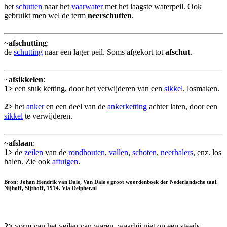
het
schutten
naar het
vaarwater
met het laagste waterpeil. Ook
gebruikt men wel de term
neerschutten
.
~
afschutting
:
de
schutting
naar een lager peil. Soms afgekort tot
afschut
.
~
afsikkelen
:
1>
een stuk ketting, door het verwijderen van een
sikkel
, losmaken.
2>
het
anker
en een deel van de
ankerketting
achter laten, door een
sikkel
te verwijderen.
~
afslaan
:
1>
de
zeilen
van de
rondhouten
,
vallen
,
schoten
,
neerhalers
, enz. los
halen. Zie ook
aftuigen
.
Bron: Johan Hendrik van Dale, Van Dale's groot woordenboek der Nederlandsche taal.
Nijhoff, Sijthoff, 1914. Via Delpher.nl
2>
vorm van het veilen van waren, waarbij niet op een steeds