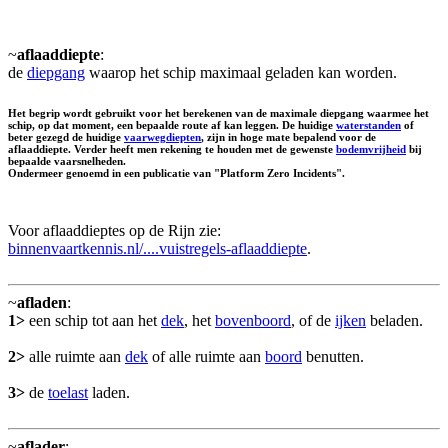
~
aflaaddiepte
:
de
diepgang
waarop het schip maximaal geladen kan worden.
Het begrip wordt gebruikt voor het berekenen van de maximale diepgang waarmee het
schip, op dat moment, een bepaalde route af kan leggen. De huidige
waterstanden
of
beter gezegd de huidige
vaarwegdiepten
, zijn in hoge mate bepalend voor de
aflaaddiepte. Verder heeft men rekening te houden met de gewenste
bodemvrijheid
bij
bepaalde vaarsnelheden.
Ondermeer genoemd in een publicatie van "Platform Zero Incidents".
Voor aflaaddieptes op de Rijn zie:
binnenvaartkennis.nl/....vuistregels-aflaaddiepte
.
~
afladen
:
1>
een schip tot aan het
dek
, het
bovenboord
, of de
ijken
beladen.
2>
alle ruimte aan
dek
of alle ruimte aan
boord
benutten.
3>
de
toelast
laden.
~
aflader
: