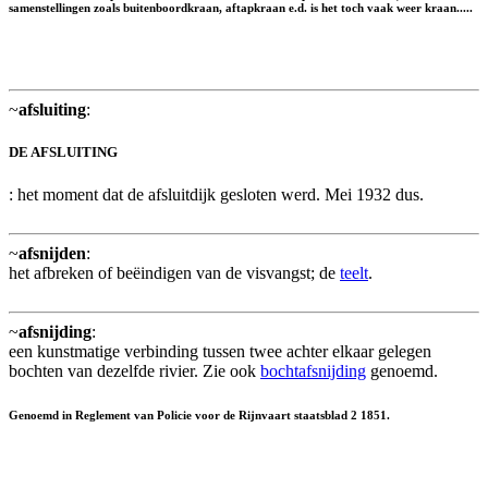
samenstellingen zoals buitenboordkraan, aftapkraan e.d. is het toch vaak weer kraan.....
~
afsluiting
:
DE AFSLUITING
: het moment dat de afsluitdijk gesloten werd. Mei 1932 dus.
~
afsnijden
:
het afbreken of beëindigen van de visvangst; de
teelt
.
~
afsnijding
:
een kunstmatige verbinding tussen twee achter elkaar gelegen
bochten van dezelfde rivier. Zie ook
bochtafsnijding
genoemd.
Genoemd in Reglement van Policie voor de Rijnvaart staatsblad 2 1851.