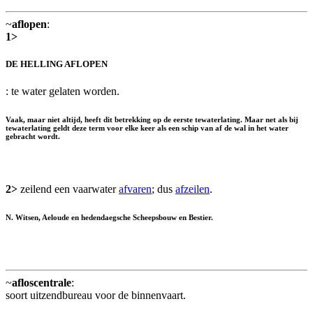
~
aflopen
:
1>
DE HELLING AFLOPEN
: te water gelaten worden.
Vaak, maar niet altijd, heeft dit betrekking op de eerste tewaterlating. Maar net als bij
tewaterlating geldt deze term voor elke keer als een schip van af de wal in het water
gebracht wordt.
2>
zeilend een vaarwater
afvaren
; dus
afzeilen
.
N. Witsen, Aeloude en hedendaegsche Scheepsbouw en Bestier.
~
afloscentrale
:
soort uitzendbureau voor de binnenvaart.