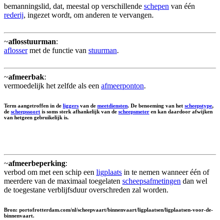
bemanningslid, dat, meestal op verschillende
schepen
van één
rederij
, ingezet wordt, om anderen te vervangen.
~
aflosstuurman
:
aflosser
met de functie van
stuurman
.
~
afmeerbak
:
vermoedelijk het zelfde als een
afmeerponton
.
Term aangetroffen in de
liggers
van de
meetdiensten
. De benoeming van het
scheepstype
,
de
scheepssoort
is soms sterk afhankelijk van de
scheepsmeter
en kan daardoor afwijken
van hetgeen gebruikelijk is.
~
afmeerbeperking
:
verbod om met een schip een
ligplaats
in te nemen wanneer één of
meerdere van de maximaal toegelaten
scheepsafmetingen
dan wel
de toegestane verblijfsduur overschreden zal worden.
Bron: portofrotterdam.com/nl/scheepvaart/binnenvaart/ligplaatsen/ligplaatsen-voor-de-
binnenvaart.