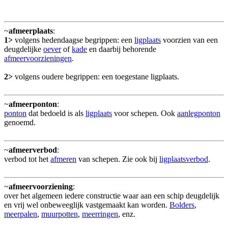
~
afmeerplaats
:
1>
volgens hedendaagse begrippen: een
ligplaats
voorzien van een
deugdelijke
oever
of
kade
en daarbij behorende
afmeervoorzieningen
.
2>
volgens oudere begrippen: een toegestane ligplaats.
~
afmeerponton
:
ponton
dat bedoeld is als
ligplaats
voor schepen. Ook
aanlegponton
genoemd.
~
afmeerverbod
:
verbod tot het
afmeren
van schepen. Zie ook bij
ligplaatsverbod
.
~
afmeervoorziening
:
over het algemeen iedere constructie waar aan een schip deugdelijk
en vrij wel onbeweeglijk vastgemaakt kan worden.
Bolders
,
meerpalen
,
muurpotten
,
meerringen
, enz.