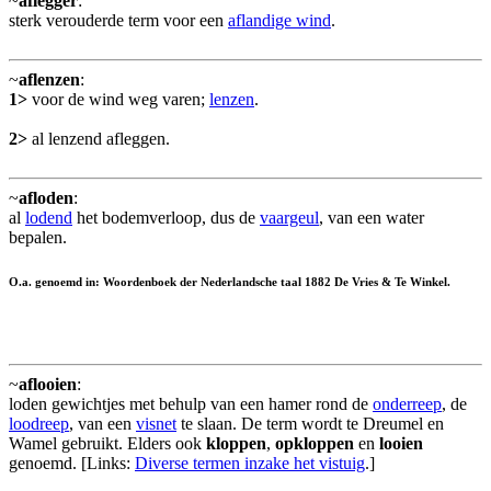
~
aflegger
:
sterk verouderde term voor een
aflandige wind
.
~
aflenzen
:
1>
voor de wind weg varen;
lenzen
.
2>
al lenzend afleggen.
~
afloden
:
al
lodend
het bodemverloop, dus de
vaargeul
, van een water
bepalen.
O.a. genoemd in: Woordenboek der Nederlandsche taal 1882 De Vries & Te Winkel.
~
aflooien
:
loden gewichtjes met behulp van een hamer rond de
onderreep
, de
loodreep
, van een
visnet
te slaan. De term wordt te Dreumel en
Wamel gebruikt. Elders ook
kloppen
,
opkloppen
en
looien
genoemd. [Links:
Diverse termen inzake het vistuig
.]