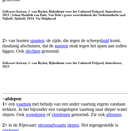
Zeilvaart lexicon, J. van Beylen, Rijksdienst voor het Cultureel Erfgoed, Amersfoort,
2023 | Johan Hendrik van Dale, Van Dale's groot woordenboek der Nederlandsche taal.
Nijhoff, Sijthoff, 1914. Via Delpher.nl
2>
van houten
spanten
: de zijde, die tegen de scheeps
huid
komt,
dusdanig afschuinen, dat de
gangen
strak tegen het spant aan zullen
liggen. Ook
slechten
genoemd.
Zeilvaart lexicon, J. van Beylen, Rijksdienst voor het Cultureel Erfgoed, Amersfoort,
2023
~
afslepen
:
1>
een
vaartuig
met behulp van een ander vaartuig ergens vandaan
trekken. In het bijzonder een vastgelopen vaartuig naar dieper water
slepen. Ook
wegslepen
of
vlotslepen
genoemd. Zie ook
aftornen
.
2>
in de Rijnvaart:
stroomafwaarts
slepen
. Het tegengestelde is
opslepen
.