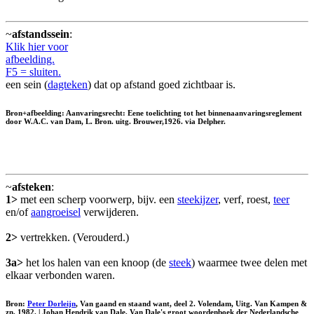
~
afstandssein
:
Klik hier voor
afbeelding.
F5 = sluiten.
een sein (
dagteken
) dat op afstand goed zichtbaar is.
Bron+afbeelding: Aanvaringsrecht: Eene toelichting tot het binnenaanvaringsreglement
door W.A.C. van Dam, L. Bron. uitg. Brouwer,1926. via Delpher.
~
afsteken
:
1>
met een scherp voorwerp, bijv. een
steekijzer
, verf, roest,
teer
en/of
aangroeisel
verwijderen.
2>
vertrekken. (Verouderd.)
3a>
het los halen van een knoop (de
steek
) waarmee twee delen met
elkaar verbonden waren.
Bron:
Peter Dorleijn
, Van gaand en staand want, deel 2. Volendam, Uitg. Van Kampen &
zn, 1982. | Johan Hendrik van Dale, Van Dale's groot woordenboek der Nederlandsche