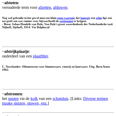
~
afstoten
:
verouderde term voor
afzetten
,
afduwen
.
Nog wel gebruikt in het geval men een klein
open vaartuig
dat
langszij
een
schip
ligt een
zet geeft om wat ruimte voor bijvoorbeeld de
roeispanen
te krijgen.
- Bron: Johan Hendrik van Dale, Van Dale's groot woordenboek der Nederlandsche taal.
Nijhoff, Sijthoff, 1914. Via Delpher.nl
~
afstrijkplaatje
:
onderdeel van een
plaatfilter
.
C. Noorlander: Oliemotoren voor binnenvaart, visserij en kustvaart. Uitg. Born Assen
1962.
~
afstromen
:
het
spuien
via de
kolk
van een
schutsluis
. [Links:
Diverse termen
inzake sluizen, stuwen, enz.
]