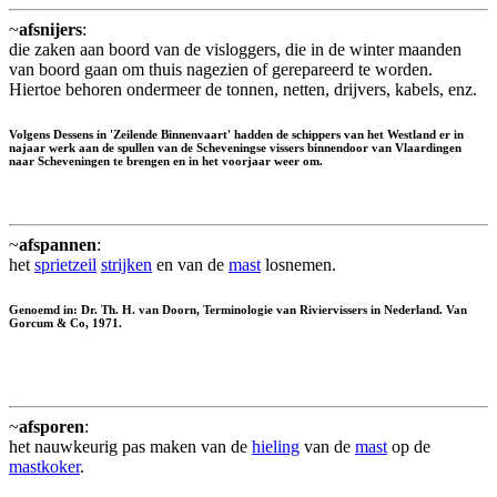
~
afsnijers
:
die zaken aan boord van de visloggers, die in de winter maanden
van boord gaan om thuis nagezien of gerepareerd te worden.
Hiertoe behoren ondermeer de tonnen, netten, drijvers, kabels, enz.
Volgens Dessens in 'Zeilende Binnenvaart' hadden de schippers van het Westland er in
najaar werk aan de spullen van de Scheveningse vissers binnendoor van Vlaardingen
naar Scheveningen te brengen en in het voorjaar weer om.
~
afspannen
:
het
sprietzeil
strijken
en van de
mast
losnemen.
Genoemd in: Dr. Th. H. van Doorn, Terminologie van Riviervissers in Nederland. Van
Gorcum & Co, 1971.
~
afsporen
:
het nauwkeurig pas maken van de
hieling
van de
mast
op de
mastkoker
.