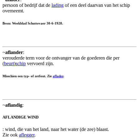
persoon of bedrijf dat de
lading
of een deel daarvan van het schip
overneemt.
Bron: Weekblad Schuttevaer 30-6-1928.
~
aflander
:
verouderde term voor de ontvanger van de goederen die per
(
beurt
)
schip
vervoerd zijn.
Misschien een typ- of zetfout. Zie
aflader
.
~
aflandig
:
AFLANDIGE WIND
: wind, die van het land, naar het water (de zee) blaast.
Zie ook
aflegger
.