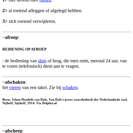
2>
al roeiend afleggen of afgelegd hebben.
3>
zich roeiend verwijderen.
~
afroep
:
BEDIENING OP AFROEP
: de bediening van
sluis
of brug, die men ruim, meestal 24 uur, van
te voren (telefonisch) dient aan te vragen.
~
afschaken
:
het
vieren
van een takel. Zie bij
schaken
.
Bron: Johan Hendrik van Dale, Van Dale's groot woordenboek der Nederlandsche taal.
Nijhoff, Sijthoff, 1914. Via Delpher.nl
~
afscheep
: