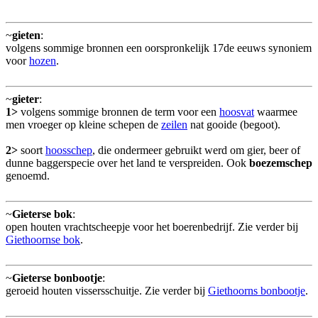
~
gieten
:
volgens sommige bronnen een oorspronkelijk 17de eeuws synoniem
voor
hozen
.
~
gieter
:
1>
volgens sommige bronnen de term voor een
hoosvat
waarmee
men vroeger op kleine schepen de
zeilen
nat gooide (begoot).
2>
soort
hoosschep
, die ondermeer gebruikt werd om gier, beer of
dunne baggerspecie over het land te verspreiden. Ook
boezemschep
genoemd.
~
Gieterse bok
:
open houten vrachtscheepje voor het boerenbedrijf. Zie verder bij
Giethoornse bok
.
~
Gieterse bonbootje
:
geroeid houten vissersschuitje. Zie verder bij
Giethoorns bonbootje
.