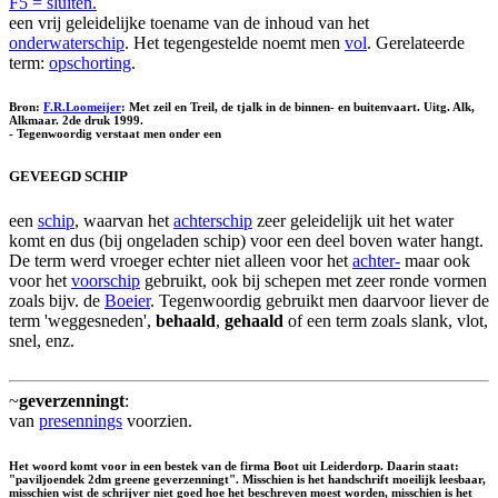
F5 = sluiten.
een vrij geleidelijke toename van de inhoud van het
onderwaterschip
. Het tegengestelde noemt men
vol
. Gerelateerde
term:
opschorting
.
Bron:
F.R.Loomeijer
: Met zeil en Treil, de tjalk in de binnen- en buitenvaart. Uitg. Alk,
Alkmaar. 2de druk 1999.
- Tegenwoordig verstaat men onder een
GEVEEGD SCHIP
een
schip
, waarvan het
achterschip
zeer geleidelijk uit het water
komt en dus (bij ongeladen schip) voor een deel boven water hangt.
De term werd vroeger echter niet alleen voor het
achter-
maar ook
voor het
voorschip
gebruikt, ook bij schepen met zeer ronde vormen
zoals bijv. de
Boeier
. Tegenwoordig gebruikt men daarvoor liever de
term 'weggesneden',
behaald
,
gehaald
of een term zoals slank, vlot,
snel, enz.
~
geverzenningt
:
van
presennings
voorzien.
Het woord komt voor in een bestek van de firma Boot uit Leiderdorp. Daarin staat:
"paviljoendek 2dm greene geverzenningt". Misschien is het handschrift moeilijk leesbaar,
misschien wist de schrijver niet goed hoe het beschreven moest worden, misschien is het