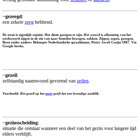
~
gezeegd
:
een zekere
zeeg
hebbend.
De term is eigenlijk onjuist. Het dient gezegen te zijn. Het woord is afkomstig van het
werkwoord zijgen in de zin van naar beneden bewegen, zakken. Zijgen, zegen,
gezegen
.
Bron onder andere: Beknopte Nederlandsche spraakkunst, Pieter Jacob Cosijn 1887. Via
Google books.
~
gezeil
:
zelfstandig naamwoord gevormd van
zeilen
.
Voorbeeld:
Het gezeil op het
meer
geeft het een levendige aanblik
.
~
gezinsscheiding
:
situatie die ontstaat wanneer een deel van het gezin voor langere tijd
elders verblijft.