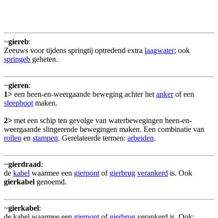
~
giereb
:
Zeeuws voor tijdens springtij optredend extra
laagwater
; ook
springeb
geheten.
~
gieren
:
1>
een heen-en-weergaande beweging achter het
anker
of een
sleepboot
maken.
2>
met een schip ten gevolge van waterbewegingen heen-en-
weergaande slingerende bewegingen maken. Een combinatie van
rollen
en
stampen
. Gerelateerde termen:
arbeiden
.
~
gierdraad
:
de
kabel
waarmee een
gierpont
of
gierbrug
verankerd
is. Ook
gierkabel
genoemd.
~
gierkabel
:
de kabel waarmee een
gierpont
of
gierbrug
verankerd is. Ook: