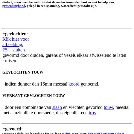
dialect, maar men bedoelt dus dat de naden tussen de planken met behulp van
presenningband
, gelegd in een sponning, waterdicht gemaakt zijn.
~
gevlochten
:
Klik hier voor
afbeelding.
F5 = sluiten.
gevormd door draden, garens of vezels elkaar afwisselend te laten
kruisen.
GEVLOCHTEN TOUW
: indien dunner dan 16mm meestal
koord
genoemd.
VIERKANT GEVLOCHTEN TOUW
: door een combinatie van
slaan
en vlechten gevormd
touw
, meestal
met aanzienlijke doorsnede, dus eigenlijk een
tros
.
~
gevoerd
: