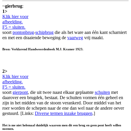
~
gierbrug
:
1>
Klik hier voor
afbeelding.
F5 = sluiten.
soort
pontonbrug
-
schipbrug
die als het ware aan één kant scharniert
en met een draaiende beweging de
vaarweg
vrij maakt.
Bron: Verklarend Handwoordenboek M.J. Kramer 1923.
2>
Klik hier voor
afbeelding.
F5 = sluiten.
soort
gierpont
, die uit twee naast elkaar geplaatste
schuiten
met
daarover een brugdek, bestaat. De schuiten vormen één geheel en
zijn in het midden van de stoom verankerd. Door middel van het
roer worden de schepen naar de ene dan wel naar de andere oever
gestuurd. [Links:
Diverse termen inzake bruggen
.]
Het is me niet helemaal duidelijk waarom men dit een brug en geen pont heeft willen
noemen.