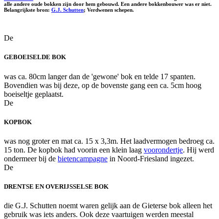
alle andere oude bokken zijn door hem gebouwd. Een andere bokkenbouwer was er niet.
Belangrijkste bron:
G.J. Schutten
; Verdwenen schepen.
De
GEBOEISELDE BOK
was ca. 80cm langer dan de 'gewone' bok en telde 17 spanten.
Bovendien was bij deze, op de bovenste gang een ca. 5cm hoog
boeiseltje geplaatst.
De
KOPBOK
was nog groter en mat ca. 15 x 3,3m. Het laadvermogen bedroeg ca.
15 ton. De kopbok had voorin een klein laag
voorondertje
. Hij werd
ondermeer bij de
bietencampagne
in Noord-Friesland ingezet.
De
DRENTSE EN OVERIJSSELSE BOK
die G.J. Schutten noemt waren gelijk aan de Gieterse bok alleen het
gebruik was iets anders. Ook deze vaartuigen werden meestal