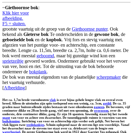
~
Giethoornse bok
:
Klik hier voor
afbeelding.
F5 = sluiten.
grootste vaartuig uit de groep van de
Giethoornse punter
. Ook
bekend als
Gieterse bok
Te onderscheiden in de
gewone bok
, de
geboeiselde bok
en de
kopbok
. Vrij fors en stevig vaartuig met,
afgezien van het puntige voor- en achterschip, een constante
breedte. Lengte ca. 11,5m, breedte ca. 2,7m, holte ca. 0,6 meter. De
bok werd meestal
geboomd
, maar bij gunstige wind kon een
sprietzeiltje
gevoerd worden. Ondermeer gebruikt voor het vervoer
van vee, hooi en riet. Tot de uitrusting van de bok behoorde
ondermeer de
bokplank
.
De bok was meestal eigendom van de plaatselijke
scheepmaker
die
het vaartuig verhuurde.
[
Afbeelding
]
Het ca. 1,7m brede vurenhouten
vlak
is over bijna gehele lengte vlak en overal even
breed. Alleen de uiteinden zijn spits toelopend een een weinig, ca. 5cm,
getild
. De ca. 35
graden naar buitenvallende zijdes bestaan uit twee eikenhouten
gangen
. De bovenste, vijf
centimeter dikke en 28cm brede gang, viel met een sponning, de
overzoom
, over de
onderste, drie centimeter dikke, gang. Er zijn 16 spanten. Inwendig staan bij het tweede
spant
van voor en achter een dwarsschot. De tussenliggende ruimte is voorzien van een
buikdenning
. Inrichting van voor en achterschip zijn verder ook gelijk. Net boven het
vlak liggen twee
treilplankjes
. Schuin oplopend naar de stevens ligt een voordekje. Vanaf
het dwarsschot naar de stevens toe staat over ca. driekwart van de lengte een
waterboeisel
. De eerste Giethoornse bok werd in 1922 door Garriet Vos gebouwd. Ook