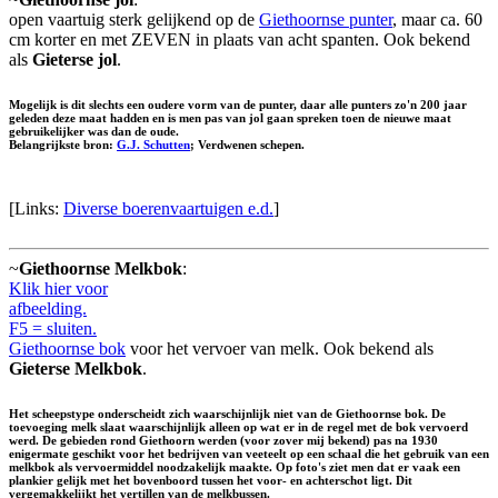
open vaartuig sterk gelijkend op de
Giethoornse punter
, maar ca. 60
cm korter en met ZEVEN in plaats van acht spanten. Ook bekend
als
Gieterse jol
.
Mogelijk is dit slechts een oudere vorm van de punter, daar alle punters zo'n 200 jaar
geleden deze maat hadden en is men pas van jol gaan spreken toen de nieuwe maat
gebruikelijker was dan de oude.
Belangrijkste bron:
G.J. Schutten
; Verdwenen schepen.
[Links:
Diverse boerenvaartuigen e.d.
]
~
Giethoornse Melkbok
:
Klik hier voor
afbeelding.
F5 = sluiten.
Giethoornse bok
voor het vervoer van melk. Ook bekend als
Gieterse Melkbok
.
Het scheepstype onderscheidt zich waarschijnlijk niet van de Giethoornse bok. De
toevoeging melk slaat waarschijnlijk alleen op wat er in de regel met de bok vervoerd
werd. De gebieden rond Giethoorn werden (voor zover mij bekend) pas na 1930
enigermate geschikt voor het bedrijven van veeteelt op een schaal die het gebruik van een
melkbok als vervoermiddel noodzakelijk maakte. Op foto's ziet men dat er vaak een
plankier gelijk met het bovenboord tussen het voor- en achterschot ligt. Dit
vergemakkelijkt het vertillen van de melkbussen.