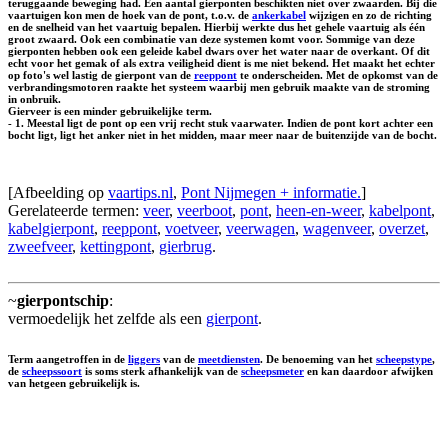
teruggaande beweging had. Een aantal gierponten beschikten niet over zwaarden. Bij die
vaartuigen kon men de hoek van de pont, t.o.v. de
ankerkabel
wijzigen en zo de richting
en de snelheid van het vaartuig bepalen. Hierbij werkte dus het gehele vaartuig als één
groot zwaard. Ook een combinatie van deze systemen komt voor. Sommige van deze
gierponten hebben ook een geleide kabel dwars over het water naar de overkant. Of dit
echt voor het gemak of als extra veiligheid dient is me niet bekend. Het maakt het echter
op foto's wel lastig de gierpont van de
reeppont
te onderscheiden. Met de opkomst van de
verbrandingsmotoren raakte het systeem waarbij men gebruik maakte van de stroming
in onbruik.
Gierveer is een minder gebruikelijke term.
- 1. Meestal ligt de pont op een vrij recht stuk vaarwater. Indien de pont kort achter een
bocht ligt, ligt het anker niet in het midden, maar meer naar de buitenzijde van de bocht.
[Afbeelding op
vaartips.nl
,
Pont Nijmegen + informatie.
]
Gerelateerde termen:
veer
,
veerboot
,
pont
,
heen-en-weer
,
kabelpont
,
kabelgierpont
,
reeppont
,
voetveer
,
veerwagen
,
wagenveer
,
overzet
,
zweefveer
,
kettingpont
,
gierbrug
.
~
gierpontschip
:
vermoedelijk het zelfde als een
gierpont
.
Term aangetroffen in de
liggers
van de
meetdiensten
. De benoeming van het
scheepstype
,
de
scheepssoort
is soms sterk afhankelijk van de
scheepsmeter
en kan daardoor afwijken
van hetgeen gebruikelijk is.