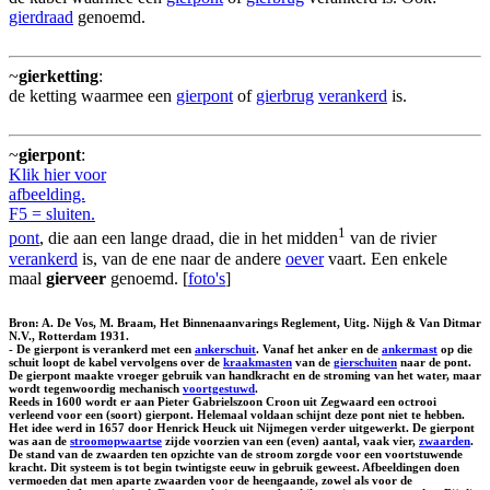
gierdraad
genoemd.
~
gierketting
:
de ketting waarmee een
gierpont
of
gierbrug
verankerd
is.
~
gierpont
:
Klik hier voor
afbeelding.
F5 = sluiten.
1
pont
, die aan een lange draad, die in het midden
van de rivier
verankerd
is, van de ene naar de andere
oever
vaart. Een enkele
maal
gierveer
genoemd. [
foto's
]
Bron: A. De Vos, M. Braam, Het Binnenaanvarings Reglement, Uitg. Nijgh & Van Ditmar
N.V., Rotterdam 1931.
- De gierpont is verankerd met een
ankerschuit
. Vanaf het anker en de
ankermast
op die
schuit loopt de kabel vervolgens over de
kraakmasten
van de
gierschuiten
naar de pont.
De gierpont maakte vroeger gebruik van handkracht en de stroming van het water, maar
wordt tegenwoordig mechanisch
voortgestuwd
.
Reeds in 1600 wordt er aan Pieter Gabrielszoon Croon uit Zegwaard een octrooi
verleend voor een (soort) gierpont. Helemaal voldaan schijnt deze pont niet te hebben.
Het idee werd in 1657 door Henrick Heuck uit Nijmegen verder uitgewerkt. De gierpont
was aan de
stroomopwaartse
zijde voorzien van een (even) aantal, vaak vier,
zwaarden
.
De stand van de zwaarden ten opzichte van de stroom zorgde voor een voortstuwende
kracht. Dit systeem is tot begin twintigste eeuw in gebruik geweest. Afbeeldingen doen
vermoeden dat men aparte zwaarden voor de heengaande, zowel als voor de