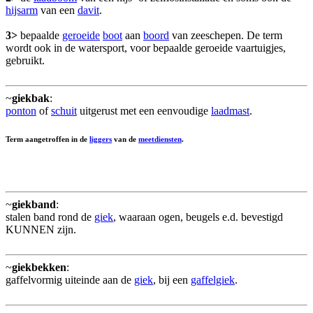
hijsarm
van een
davit
.
3>
bepaalde
geroeide
boot
aan
boord
van zeeschepen. De term
wordt ook in de watersport, voor bepaalde geroeide vaartuigjes,
gebruikt.
~
giekbak
:
ponton
of
schuit
uitgerust met een eenvoudige
laadmast
.
Term aangetroffen in de
liggers
van de
meetdiensten
.
~
giekband
:
stalen band rond de
giek
, waaraan ogen, beugels e.d. bevestigd
KUNNEN zijn.
~
giekbekken
:
gaffelvormig uiteinde aan de
giek
, bij een
gaffelgiek
.