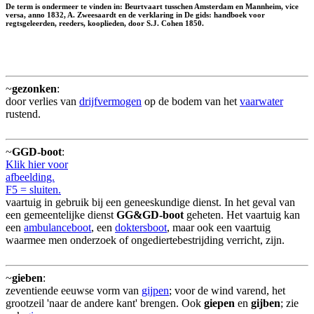
De term is ondermeer te vinden in: Beurtvaart tusschen Amsterdam en Mannheim, vice
versa, anno 1832, A. Zweesaardt en de verklaring in De gids: handboek voor
regtsgeleerden, reeders, kooplieden, door S.J. Cohen 1850.
~
gezonken
:
door verlies van
drijfvermogen
op de bodem van het
vaarwater
rustend.
~
GGD-boot
:
Klik hier voor
afbeelding.
F5 = sluiten.
vaartuig in gebruik bij een geneeskundige dienst. In het geval van
een gemeentelijke dienst
GG&GD-boot
geheten. Het vaartuig kan
een
ambulanceboot
, een
doktersboot
, maar ook een vaartuig
waarmee men onderzoek of ongediertebestrijding verricht, zijn.
~
gieben
:
zeventiende eeuwse vorm van
gijpen
; voor de wind varend, het
grootzeil 'naar de andere kant' brengen. Ook
giepen
en
gijben
; zie