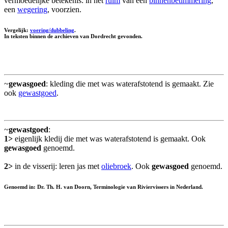
vermoedelijke betekenis: in het
ruim
van een
binnenbetimmering
,
een
wegering
, voorzien.
Vergelijk:
voering/dubbeling
.
In teksten binnen de archieven van Dordrecht gevonden.
~
gewasgoed
: kleding die met was waterafstotend is gemaakt. Zie
ook
gewastgoed
.
~
gewastgoed
:
1>
eigenlijk kledij die met was waterafstotend is gemaakt. Ook
gewasgoed
genoemd.
2>
in de visserij: leren jas met
oliebroek
. Ook
gewasgoed
genoemd.
Genoemd in: Dr. Th. H. van Doorn, Terminologie van Riviervissers in Nederland.