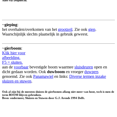
Alles via Delpher.nl.
~
gieping
:
het overhalen/overkomen van het
grootzeil
. Zie ook
giep
.
Waarschijnlijk slechts plaatselijk in gebruik geweest.
~
gierboom
:
Klik hier voor
afbeelding.
F5 = sluiten.
aan de
voorbaar
bevestigde boom waarmee
sluisdeuren
open en
dicht gedaan worden. Ook
duwboom
en vroeger
duwpers
genoemd. Zie ook
Panamawiel
en links:
Diverse termen inzake
sluizen en stuwen
.
Ook al zijn bij de meesten sluizen de gierbomen allang niet meer van hout, toch is men de
term BOOM blijven gebruiken.
Bron: ondermeer, Sluizen en Stuwen door G.J. Arends 1994 Delft.