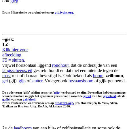
ook
giep
.
Bron: Historische woordenboeken op
gtb.ivdnt.org.
~
giek
:
1a>
Klik hier voor
afbeelding.
F5 = sluiten.
vrijwel horizontaal liggend
rondhout
, dat de onderzijde van een
langsscheepszeil
gestrekt houdt en dat met een uiteinde tegen de
mast
rust of daaraan bevestigd is. Ook bekend als
boom
,
zeilboom
,
gei
(gij),
gijp
of
stutter
. Vroeger ook
bezaansboom
of
gijk
genoemd.
De oude vorm 'gijk' schijnt soms tot '
gijp
' verbasterd te zijn. Bovendien hebben sommige
woordenboeken in gijk het synoniem gezien voor zowel de
spriet
van het
sprietzeil
, als de
gaffel
van een
gaffelzeil
.
Bron: Historische woordenboeken op
gtb.ivdnt.org.
| H. Haalmeijer, D. Vuik, Aken,
Tjalken en Kraken, Uitg. De Alk, ALkmaar 2006.
2>
de
laadboom
van een hijs- of zelflosinstallatie en soms ook de