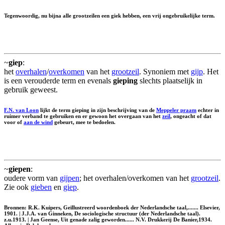
Tegenwoordig, nu bijna alle grootzeilen een giek hebben, een vrij ongebruikelijke term.
~
giep
:
het
overhalen
/
overkomen
van het
grootzeil
. Synoniem met
gijp
. Het
is een verouderde term en evenals
gieping
slechts plaatselijk in
gebruik geweest.
F.N. van Loon
lijkt de term
gieping
in zijn beschrijving van de
Meppeler praam
echter in
ruimer verband te gebruiken en er gewoon het overgaan van het
zeil
, ongeacht of dat
voor of
aan de wind
gebeurt, mee te bedoelen.
~
giepen
:
oudere vorm van
gijpen
; het overhalen/overkomen van het
grootzeil
.
Zie ook
gieben
en
giep
.
Bronnen: R.K. Kuipers, Geïllustreerd woordenboek der Nederlandsche taal,....... Elsevier,
1901. | J.J.A. van Ginneken, De sociologische structuur (der Nederlandsche taal).
z.u.1913. | Jan Geense, Uit genade zalig geworden...... N.V. Drukkerij De Banier,1934.