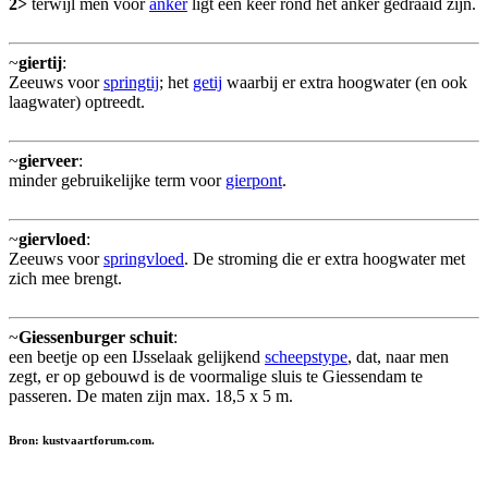
2>
terwijl men voor
anker
ligt een keer rond het anker gedraaid zijn.
~
giertij
:
Zeeuws voor
springtij
; het
getij
waarbij er extra hoogwater (en ook
laagwater) optreedt.
~
gierveer
:
minder gebruikelijke term voor
gierpont
.
~
giervloed
:
Zeeuws voor
springvloed
. De stroming die er extra hoogwater met
zich mee brengt.
~
Giessenburger schuit
:
een beetje op een IJsselaak gelijkend
scheepstype
, dat, naar men
zegt, er op gebouwd is de voormalige sluis te Giessendam te
passeren. De maten zijn max. 18,5 x 5 m.
Bron: kustvaartforum.com.