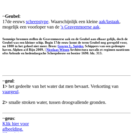
~
Geubel
:
17de eeuws
scheepstype
. Waarschijnlijk een kleine
aak/lastaak
,
mogelijk een voorloper van de
's Gravenmoerse aak
.
Sommige bronnen stellen de Gravenmoerse aak en de Geubel aan elkaar gelijk, doch de
Geubel was een kleiner schip. Begin 17de eeuw komt de term Geubel nog geregeld voor,
na 1800 in het geheel niet meer. Bron:
George L. Snijder
, Schippers van een gedempte
haven. Alphen a/d Rijn 2009. |
Nicolaas Witsen
Architectura navalis et regimen nauticum
ofte Aeloude en hedendaegsche Scheepsbouw en bestier 1690. blz. 313.
~
geul
:
1>
het gedeelte van het water dat men bevaart. Verkorting van
vaargeul
.
2>
smalle stroken water, tussen droogvallende gronden.
~
geus
:
Klik hier voor
afbeelding.