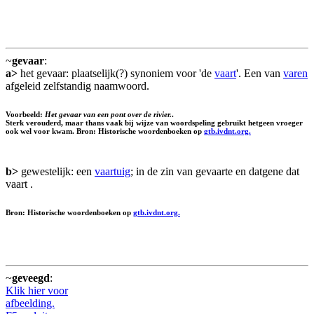
~
gevaar
:
a>
het gevaar: plaatselijk(?) synoniem voor 'de
vaart
'. Een van
varen
afgeleid zelfstandig naamwoord.
Voorbeeld:
Het gevaar van een pont over de rivier.
.
Sterk verouderd, maar thans vaak bij wijze van woordspeling gebruikt hetgeen vroeger
ook wel voor kwam. Bron: Historische woordenboeken op
gtb.ivdnt.org.
b>
gewestelijk: een
vaartuig
; in de zin van gevaarte en datgene dat
vaart .
Bron: Historische woordenboeken op
gtb.ivdnt.org.
~
geveegd
:
Klik hier voor
afbeelding.