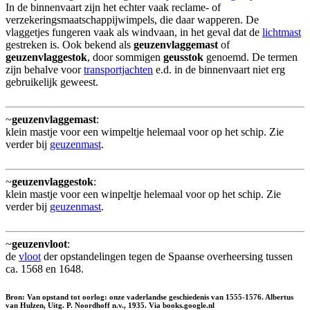
In de binnenvaart zijn het echter vaak reclame- of
verzekeringsmaatschappijwimpels, die daar wapperen. De
vlaggetjes fungeren vaak als windvaan, in het geval dat de
lichtmast
gestreken is. Ook bekend als
geuzenvlaggemast
of
geuzenvlaggestok
, door sommigen
geusstok
genoemd. De termen
zijn behalve voor
transportjachten
e.d. in de binnenvaart niet erg
gebruikelijk geweest.
~
geuzenvlaggemast
:
klein mastje voor een wimpeltje helemaal voor op het schip. Zie
verder bij
geuzenmast
.
~
geuzenvlaggestok
:
klein mastje voor een winpeltje helemaal voor op het schip. Zie
verder bij
geuzenmast
.
~
geuzenvloot
:
de
vloot
der opstandelingen tegen de Spaanse overheersing tussen
ca. 1568 en 1648.
Bron: Van opstand tot oorlog: onze vaderlandse geschiedenis van 1555-1576. Albertus
van Hulzen, Uitg. P. Noordhoff n.v., 1935. Via books.google.nl