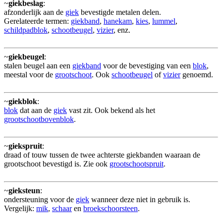
~
giekbeslag
:
afzonderlijk aan de
giek
bevestigde metalen delen.
Gerelateerde termen:
giekband
,
hanekam
,
kies
,
lummel
,
schildpadblok
,
schootbeugel
,
vizier
, enz.
~
giekbeugel
:
stalen beugel aan een
giekband
voor de bevestiging van een
blok
,
meestal voor de
grootschoot
. Ook
schootbeugel
of
vizier
genoemd.
~
giekblok
:
blok
dat aan de
giek
vast zit. Ook bekend als het
grootschootbovenblok
.
~
giekspruit
:
draad of touw tussen de twee achterste giekbanden waaraan de
grootschoot bevestigd is. Zie ook
grootschootspruit
.
~
gieksteun
:
ondersteuning voor de
giek
wanneer deze niet in gebruik is.
Vergelijk:
mik
,
schaar
en
broekschoorsteen
.