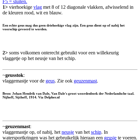
F5 = sluiten.
1>
vierhoekige
vlag
met 8 of 12 diagonale vlakken, afwisselend in
de kleuren rood, wit en blauw.
Een echte geus mag dus geen driehoekige vlag zijn. Een geus dient op of nabij het
voorschip gevoerd te worden.
2>
soms volkomen onterecht gebruikt voor een willekeurig
vlaggetje op het neusje van het schip.
~
geusstok
:
vlaggemastje voor de
geus
. Zie ook
geuzenmast
.
Bron: Johan Hendrik van Dale, Van Dale's groot woordenboek der Nederlandsche taal.
Nijhoff, Sijthoff, 1914. Via Delpher.nl
~
geuzenmast
:
vlaggemastje op, of nabij, het
neusje
van het
schip
. In
watersportkringen was het gebruikelijk hieraan een
geusje
te voeren.