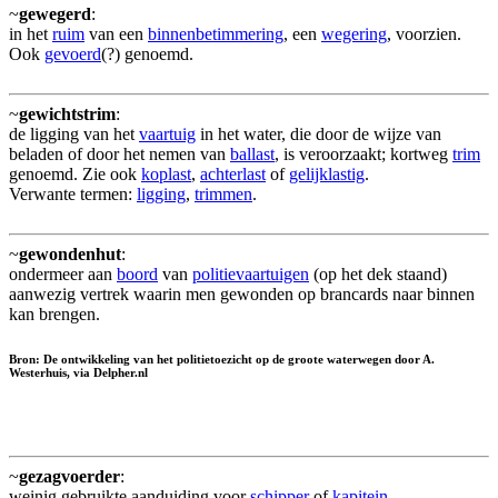
~
gewegerd
:
in het
ruim
van een
binnenbetimmering
, een
wegering
, voorzien.
Ook
gevoerd
(?) genoemd.
~
gewichtstrim
:
de ligging van het
vaartuig
in het water, die door de wijze van
beladen of door het nemen van
ballast
, is veroorzaakt; kortweg
trim
genoemd. Zie ook
koplast
,
achterlast
of
gelijklastig
.
Verwante termen:
ligging
,
trimmen
.
~
gewondenhut
:
ondermeer aan
boord
van
politievaartuigen
(op het dek staand)
aanwezig vertrek waarin men gewonden op brancards naar binnen
kan brengen.
Bron: De ontwikkeling van het politietoezicht op de groote waterwegen door A.
Westerhuis, via Delpher.nl
~
gezagvoerder
:
weinig gebruikte aanduiding voor
schipper
of
kapitein
.