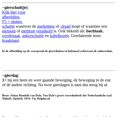
~
gierschuit(je)
:
Klik hier voor
afbeelding.
F5 = sluiten.
schuitje
waarover de
gierketting
of
-draad
loopt of waarmee een
gierpont
of
gierbrug
verankerd
is. Ook bekend als:
bochtaak
,
overlegaak
,
ankerschuitje
en
kabelbootje
. Gerelateerde term:
kraakmast
.
In de afbeelding op de voorgrond de gierschuiten en helemaal achteraan de ankerschuit.
~
gierslag
:
1>
bij een heen en weer gaande beweging, de beweging in de ene
of de andere richting. Na twee gierslagen is men dus terug bij af.
Bron: Johan Hendrik van Dale, Van Dale's groot woordenboek der Nederlandsche taal.
Nijhoff, Sijthoff, 1914. Via Delpher.nl