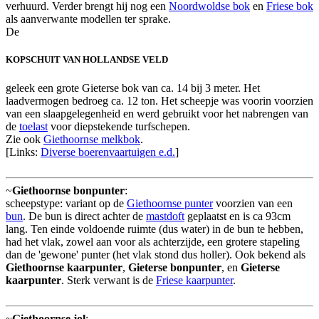
verhuurd. Verder brengt hij nog een
Noordwoldse bok
en
Friese bok
als aanverwante modellen ter sprake.
De
KOPSCHUIT VAN HOLLANDSE VELD
geleek een grote Gieterse bok van ca. 14 bij 3 meter. Het
laadvermogen bedroeg ca. 12 ton. Het scheepje was voorin voorzien
van een slaapgelegenheid en werd gebruikt voor het nabrengen van
de
toelast
voor diepstekende turfschepen.
Zie ook
Giethoornse melkbok
.
[Links:
Diverse boerenvaartuigen e.d.
]
~
Giethoornse bonpunter
:
scheepstype: variant op de
Giethoornse punter
voorzien van een
bun
. De bun is direct achter de
mastdoft
geplaatst en is ca 93cm
lang. Ten einde voldoende ruimte (dus water) in de bun te hebben,
had het vlak, zowel aan voor als achterzijde, een grotere stapeling
dan de 'gewone' punter (het vlak stond dus holler). Ook bekend als
Giethoornse kaarpunter
,
Gieterse bonpunter
, en
Gieterse
kaarpunter
. Sterk verwant is de
Friese kaarpunter
.
~
Giethoornse jol
: