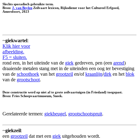
Slechts sporadisch gebruikte term.
Bron:
J. van Beylen
Zeilvaart lexicon, Rijksdienst voor het Cultureel Erfgoed,
Amersfoort, 2023
~
giekwartel
:
Klik hier voor
afbeelding.
F5 = sluiten.
rond een, in het uiteinde van de
giek
gedreven, pen (een
arend
)
draaiende metalen stang met in de uiteinden een oog ter bevestiging
van de
schoothoek
van het
grootzeil
en/of
kraanlijn
/
dirk
en het
blok
van de
grootschoot
.
Deze constructie werd op niet al te grote zeilvaartuigen (in Friesland) toegepast.
Bron: Fries Scheepvaartmuseum, Sneek.
Gerelateerde termen:
giekbeugel
,
grootschootspruit
.
~
giekzeil
:
een
grootzeil
dat met een
giek
uitgehouden wordt.