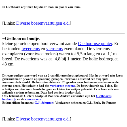
In Giethoorn zegt men blijkbaar 'bon' in plaats van 'bun'.
[Links:
Diverse boerenvaartuigen e.d.
]
~
Giethoorns bootje
:
kleine geroeide open boot verwant aan de
Giethoornse punter
. Er
bestonden
tweeriems
en
vierriems
exemplaren. De vierriems
exemplaren (voor twee roeiers) waren tot 5,5m lang en ca. 1,1m.
breed. De tweeriems was ca. 4,8 bij 1 meter. De holte bedroeg ca.
43 cm.
Dit eenvoudige type werd van ca 2 cm dik vurenhout gebouwd. Het hout werd niet krom
gebrand maar gewoon op spanning gebogen. Hierdoor ontstond een vrij spits
asymmetrisch model. De boorden vielen ca. 25 graden naar buiten en werden over de
stevens gezet. Het schuitje had dus
verborgen stevens
. De bouw duurde ca. 1 dag. De
schuitjes werden voor boodschappen en kleine karweitjes gebruikt. Er scheen ook een
zeilende variant te bestaan. Deze had een iets breder vlak.
Ook bekend als
Gieters bootje
of
Bootien
. Andere varianten zijn het
Giethoorns
bonbootje
en de
voorwaarts
.
Belangrijkste bronnen:
G.J. Schutten
; Verdwenen schepen en G.L. Berk, De Punter.
[Links:
Diverse boerenvaartuigen e.d.
]