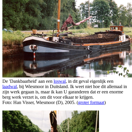
De 'Dankbaarheid' aan een
loswal
, in dit geval eigenlijk een
laadwal
, bij Wiesmoor in Duitsland. Ik weet niet hoe dit allemaal in
zijn werk gegaan is, maar ik kan U garanderen dat er een enorme
berg werk verzet is, om dit voor elkaar te krijgen.
Foto: Han Visser, Wiesmoor (D), 2005. (
groter formaat
)