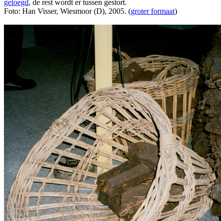
geloegd
, de rest wordt er tussen gestort.
Foto: Han Visser, Wiesmoor (D), 2005. (
groter formaat
)