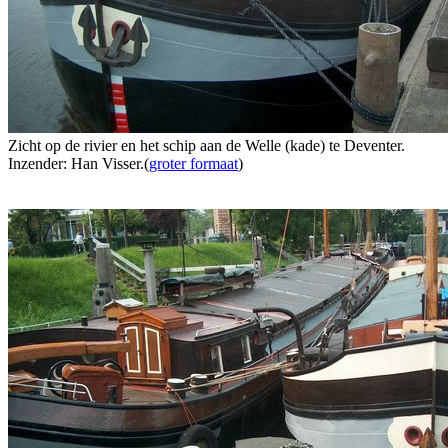
Zicht op de rivier en het schip aan de Welle (kade) te Deventer.
Inzender: Han Visser.(
groter formaat
)