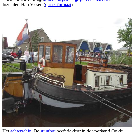
Inzender: Han Visser. (
groter formaat
)
Het
achterschip
. De
stuurhut
heeft de deur in de voorkant! Op de