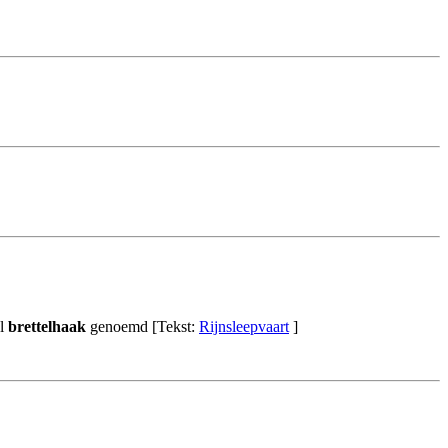
el
brettelhaak
genoemd [Tekst:
Rijnsleepvaart
]