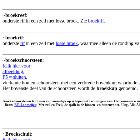
~
broekreef
:
onderste rif in een zeil met losse broek. Zie
broekrif
.
~
broekrif
:
onderste
rif
in een zeil met
losse broek
, waarmee alleen de ronding 
~
broekschoorsteen
:
Klik hier voor
afbeelding.
F5 = sluiten.
vierkante houten schoorsteen met een verbrede bovenkant waarin de
Het bovenste deel van de schoorsteen wordt de
broekkap
genoemd.
Broekschoorstenen trof men voornamelijk op schepen uit Groningen aan. Het waarom is me nie
- Bron:
F.R.Loomeijer
: Met zeil en Treil, de tjalk in de binnen- en buitenvaart. Uitg. Alk,
~
Broekschuit
:
Klik hier voor