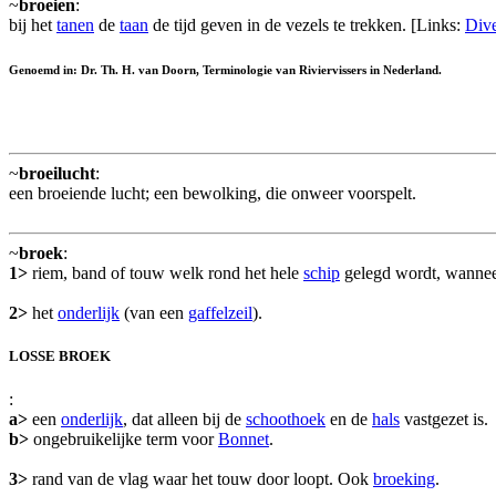
~
broeien
:
bij het
tanen
de
taan
de tijd geven in de vezels te trekken. [Links:
Dive
Genoemd in: Dr. Th. H. van Doorn, Terminologie van Riviervissers in Nederland.
~
broeilucht
:
een broeiende lucht; een bewolking, die onweer voorspelt.
~
broek
:
1>
riem, band of touw welk rond het hele
schip
gelegd wordt, wanneer
2>
het
onderlijk
(van een
gaffelzeil
).
LOSSE BROEK
:
a>
een
onderlijk
, dat alleen bij de
schoothoek
en de
hals
vastgezet is.
b>
ongebruikelijke term voor
Bonnet
.
3>
rand van de vlag waar het touw door loopt. Ook
broeking
.