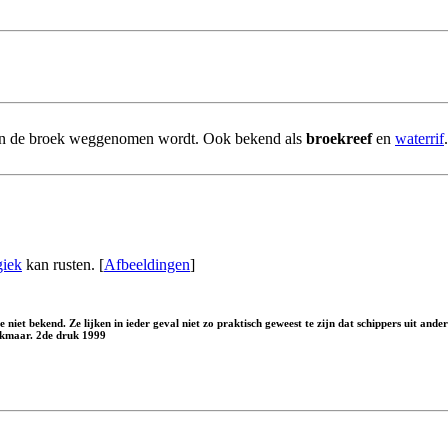
van de broek weggenomen wordt. Ook bekend als
broekreef
en
waterrif
.
giek
kan rusten. [
Afbeeldingen
]
t bekend. Ze lijken in ieder geval niet zo praktisch geweest te zijn dat schippers uit ander
 Alkmaar. 2de druk 1999