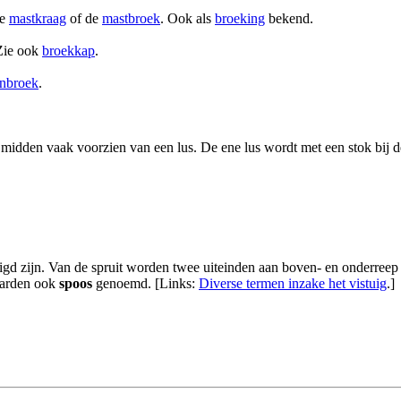
de
mastkraag
of de
mastbroek
. Ook als
broeking
bekend.
Zie ook
broekkap
.
nbroek
.
t midden vaak voorzien van een lus. De ene lus wordt met een stok bij d
d zijn. Van de spruit worden twee uiteinden aan boven- en onderreep 
aarden ook
spoos
genoemd. [Links:
Diverse termen inzake het vistuig
.]