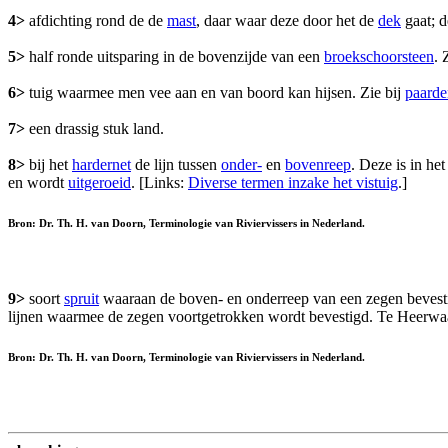
4>
afdichting rond de de
mast
, daar waar deze door het de
dek
gaat; 
5>
half ronde uitsparing in de bovenzijde van een
broekschoorsteen
. 
6>
tuig waarmee men vee aan en van boord kan hijsen. Zie bij
paarde
7>
een drassig stuk land.
8>
bij het
hardernet
de lijn tussen
onder-
en
bovenreep
. Deze is in he
en wordt
uitgeroeid
. [Links:
Diverse termen inzake het vistuig
.]
Bron: Dr. Th. H. van Doorn, Terminologie van Riviervissers in Nederland.
9>
soort
spruit
waaraan de boven- en onderreep van een zegen bevestig
lijnen waarmee de zegen voortgetrokken wordt bevestigd. Te Heerw
Bron: Dr. Th. H. van Doorn, Terminologie van Riviervissers in Nederland.