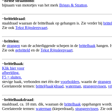
~
Britse straathond
:
bijnaam van motortjes van het merk
Briggs & Stratton
.
~
britteldraad
:
staaldraad waaraan de brittelhaak op gehangen is. Zie verder bij
britt
Zie ook
Tekst Rijnsleepvaart
.
~
brittelen
:
de
strangen
van de achterliggende schepen in de
brittelhaak
hangen. 
Zie ook
gebritteld
en de
Tekst Rijnsleepvaart
.
~
brittelhaak
:
Klik hier voor
afbeelding.
F5 = sluiten.
stevige haak, verbonden met één der
voorbolders
, waarin de
strangen
Gerelateerde termen:
brittel(haak)draad
,
waterman
,
strangenvissen
,
vr
~
brittelhaakdraad
:
staaldraad, ca. 18 mm. dik, waaraan de
brittelhaak
opgehangen wordt.
Gerelateerde termen:
waterman
(kieperdraad),
strangenvissen
. Zie oo