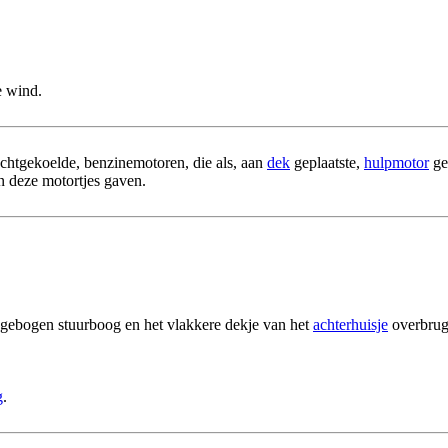
e wind.
chtgekoelde, benzinemotoren, die als, aan
dek
geplaatste,
hulpmotor
ge
 deze motortjes gaven.
e gebogen stuurboog en het vlakkere dekje van het
achterhuisje
overbrug
g
.