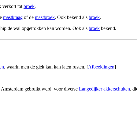
 verkort tot
broek
.
de
mastkraag
of de
mastbroek
. Ook bekend als
broek
.
schip de wal opgetrokken kan worden. Ook als
broek
bekend.
en
, waarin men de giek kan kan laten rusten. [
Afbeeldingen
]
n) Amsterdam gebruikt werd, voor diverse
Langedijker akkerschuiten
, d