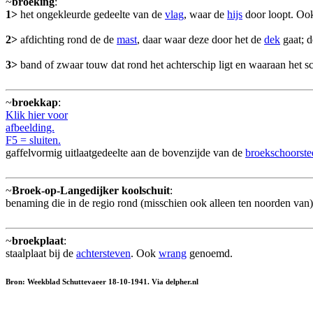
~
broeking
:
1>
het ongekleurde gedeelte van de
vlag
, waar de
hijs
door loopt. Ook
2>
afdichting rond de de
mast
, daar waar deze door het de
dek
gaat; 
3>
band of zwaar touw dat rond het achterschip ligt en waaraan het 
~
broekkap
:
Klik hier voor
afbeelding.
F5 = sluiten.
gaffelvormig uitlaatgedeelte aan de bovenzijde van de
broekschoorste
~
Broek-op-Langedijker koolschuit
:
benaming die in de regio rond (misschien ook alleen ten noorden va
~
broekplaat
:
staalplaat bij de
achtersteven
. Ook
wrang
genoemd.
Bron: Weekblad Schuttevaeer 18-10-1941. Via delpher.nl