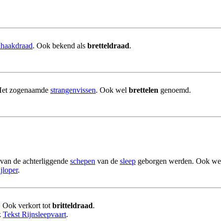
elhaakdraad
. Ook bekend als
bretteldraad
.
Het zogenaamde
strangenvissen
. Ook wel
brettelen
genoemd.
van de achterliggende
schepen
van de
sleep
geborgen werden. Ook w
ijloper
.
 Ook verkort tot
britteldraad
.
k
Tekst Rijnsleepvaart
.