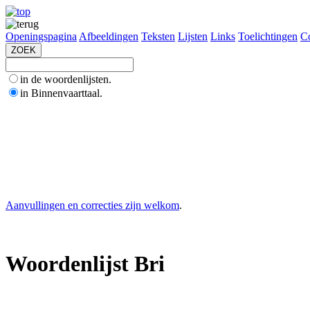
Openingspagina
Afbeeldingen
Teksten
Lijsten
Links
Toelichtingen
Co
in de woordenlijsten.
in Binnenvaarttaal.
Aanvullingen en correcties zijn welkom
.
Woordenlijst Bri