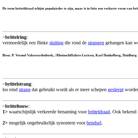
De term britteldraad schijnt populairder te zijn, maar is in feite een verkorte vorm van br
~
brittelring
:
vermoedelijk een flinke
sluiting
die rond de
strangen
gehangen kan wo
Bron. P. Versnel Vakwoordenboek, | Rheinschiffahrts-Lexicon, Karl Dunkelberg, Duidburg
~
brittelstrang
:
los eind
strang
dat gebruikt wordt als er meer schepen
gesleept
worden
~
britteltouw
:
1>
waarschijnlijk verkeerde benaming voor
britteldraad
. Ook bekend 
2>
mogelijk ongebruikelijk synoniem voor
bendsel
.