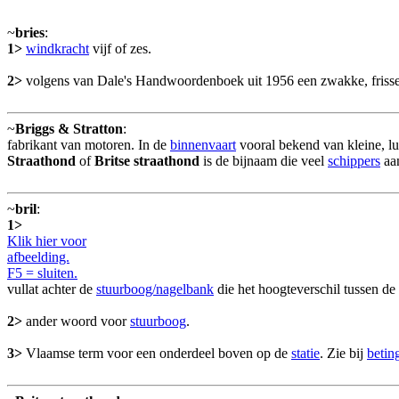
~
bries
:
1>
windkracht
vijf of zes.
2>
volgens van Dale's Handwoordenboek uit 1956 een zwakke, friss
~
Briggs & Stratton
:
fabrikant van motoren. In de
binnenvaart
vooral bekend van kleine, lu
Straathond
of
Britse straathond
is de bijnaam die veel
schippers
aan
~
bril
:
1>
Klik hier voor
afbeelding.
F5 = sluiten.
vullat achter de
stuurboog/nagelbank
die het hoogteverschil tussen d
2>
ander woord voor
stuurboog
.
3>
Vlaamse term voor een onderdeel boven op de
statie
. Zie bij
betin