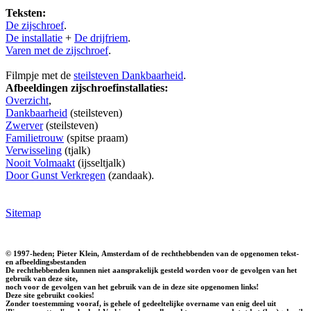
Teksten:
De zijschroef
.
De installatie
+
De drijfriem
.
Varen met de zijschroef
.
Filmpje met de
steilsteven Dankbaarheid
.
Afbeeldingen zijschroefinstallaties:
Overzicht
,
Dankbaarheid
(steilsteven)
Zwerver
(steilsteven)
Familietrouw
(spitse praam)
Verwisseling
(tjalk)
Nooit Volmaakt
(ijsseltjalk)
Door Gunst Verkregen
(zandaak).
Sitemap
© 1997-heden; Pieter Klein, Amsterdam of de rechthebbenden van de opgenomen tekst-
en afbeeldingsbestanden
De rechthebbenden kunnen niet aansprakelijk gesteld worden voor de gevolgen van het
gebruik van deze site,
noch voor de gevolgen van het gebruik van de in deze site opgenomen links!
Deze site gebruikt cookies!
Zonder toestemming vooraf, is gehele of gedeeltelijke overname van enig deel uit