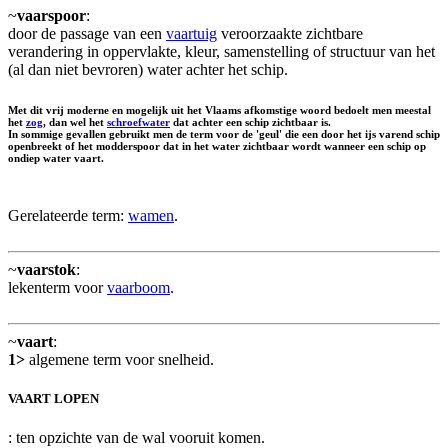
~
vaarspoor
:
door de passage van een
vaartuig
veroorzaakte zichtbare
verandering in oppervlakte, kleur, samenstelling of structuur van het
(al dan niet bevroren) water achter het schip.
Met dit vrij moderne en mogelijk uit het Vlaams afkomstige woord bedoelt men meestal
het
zog
, dan wel het
schroefwater
dat achter een schip zichtbaar is.
In sommige gevallen gebruikt men de term voor de 'geul' die een door het ijs varend schip
openbreekt of het modderspoor dat in het water zichtbaar wordt wanneer een schip op
ondiep water vaart.
Gerelateerde term:
wamen
.
~
vaarstok
:
lekenterm voor
vaarboom
.
~
vaart
:
1>
algemene term voor snelheid.
VAART LOPEN
: ten opzichte van de wal vooruit komen.