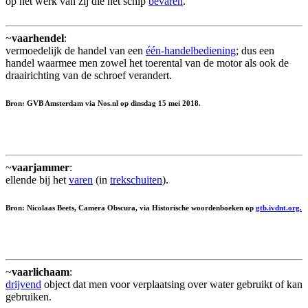
op het werk van zij die het schip
bevaren
.
~
vaarhendel
:
vermoedelijk de handel van een
één-handelbediening
; dus een
handel waarmee men zowel het toerental van de motor als ook de
draairichting van de schroef verandert.
Bron: GVB Amsterdam via Nos.nl op dinsdag 15 mei 2018.
~
vaarjammer
:
ellende bij het
varen
(in
trekschuiten
).
Bron: Nicolaas Beets, Camera Obscura, via Historische woordenboeken op
gtb.ivdnt.org.
~
vaarlichaam
:
drijvend
object dat men voor verplaatsing over water gebruikt of kan
gebruiken.