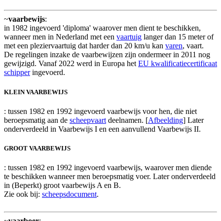
~
vaarbewijs
:
in 1982 ingevoerd 'diploma' waarover men dient te beschikken,
wanneer men in Nederland met een
vaartuig
langer dan 15 meter of
met een pleziervaartuig dat harder dan 20 km/u kan
varen
, vaart.
De regelingen inzake de vaarbewijzen zijn ondermeer in 2011 nog
gewijzigd. Vanaf 2022 werd in Europa het
EU kwalificatiecertificaat
schipper
ingevoerd.
KLEIN VAARBEWIJS
: tussen 1982 en 1992 ingevoerd vaarbewijs voor hen, die niet
beroepsmatig aan de
scheepvaart
deelnamen. [
Afbeelding
] Later
onderverdeeld in Vaarbewijs I en een aanvullend Vaarbewijs II.
GROOT VAARBEWIJS
: tussen 1982 en 1992 ingevoerd vaarbewijs, waarover men diende
te beschikken wanneer men beroepsmatig voer. Later onderverdeeld
in (Beperkt) groot vaarbewijs A en B.
Zie ook bij:
scheepsdocument
.
~
vaarboer
: