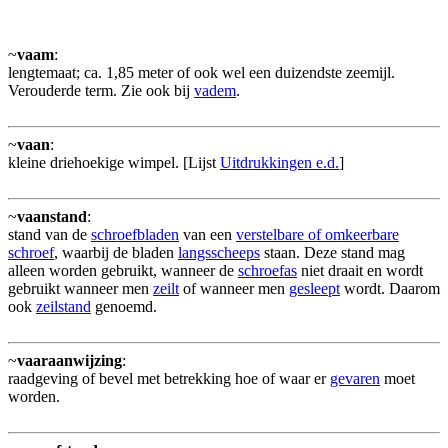
~
vaam
:
lengtemaat; ca. 1,85 meter of ook wel een duizendste zeemijl.
Verouderde term. Zie ook bij
vadem
.
~
vaan
:
kleine driehoekige wimpel. [Lijst
Uitdrukkingen e.d.
]
~
vaanstand
:
stand van de
schroefbladen
van een
verstelbare of omkeerbare
schroef
, waarbij de bladen
langsscheeps
staan. Deze stand mag
alleen worden gebruikt, wanneer de
schroefas
niet draait en wordt
gebruikt wanneer men
zeilt
of wanneer men
gesleept
wordt. Daarom
ook
zeilstand
genoemd.
~
vaaraanwijzing
:
raadgeving of bevel met betrekking hoe of waar er
gevaren
moet
worden.