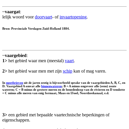
~
vaargat
:
lelijk woord voor
doorvaart
- of
invaartopening
.
Bron: Provinciale Verslagen Zuid-Holland 1884.
~
vaargebied
:
1>
het gebied waar men (meestal)
vaart
.
2>
het gebied waar men met zijn
schip
kan of mag varen.
In
meetbrieven
uit de jaren zestig is bijvoorbeeld sprake van de vaargebieden A, B, C, en
D. Vaargebied A omvat alle
binnenwateren
; B = A minus ongeveer alle (eens) zoute
wateren; C = B minus de grotere meren en de benedenloop van de rivieren en D tenslotte
= C minus alle meren van enig formaat, Maas en IJssel, Noordzeekanaal, e.d.
3>
een gebied met bepaalde vaartechnische beperkingen of
eigenschappen.