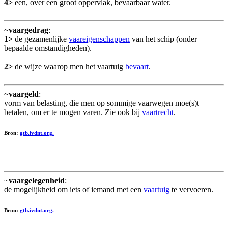
4>
een, over een groot oppervlak, bevaarbaar water.
~
vaargedrag
:
1>
de gezamenlijke
vaareigenschappen
van het schip (onder
bepaalde omstandigheden).
2>
de wijze waarop men het vaartuig
bevaart
.
~
vaargeld
:
vorm van belasting, die men op sommige vaarwegen moe(s)t
betalen, om er te mogen varen. Zie ook bij
vaartrecht
.
Bron:
gtb.ivdnt.org.
~
vaargelegenheid
:
de mogelijkheid om iets of iemand met een
vaartuig
te vervoeren.
Bron:
gtb.ivdnt.org.