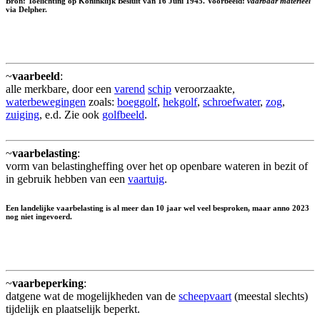
Bron: Toelichting op Koninklijk Besluit van 16 Juni 1945. Voorbeeld:
vaarbaar materieel
via Delpher.
~
vaarbeeld
:
alle merkbare, door een
varend
schip
veroorzaakte,
waterbewegingen
zoals:
boeggolf
,
hekgolf
,
schroefwater
,
zog
,
zuiging
, e.d. Zie ook
golfbeeld
.
~
vaarbelasting
:
vorm van belastingheffing over het op openbare wateren in bezit of
in gebruik hebben van een
vaartuig
.
Een landelijke vaarbelasting is al meer dan 10 jaar wel veel besproken, maar anno 2023
nog niet ingevoerd.
~
vaarbeperking
:
datgene wat de mogelijkheden van de
scheepvaart
(meestal slechts)
tijdelijk en plaatselijk beperkt.