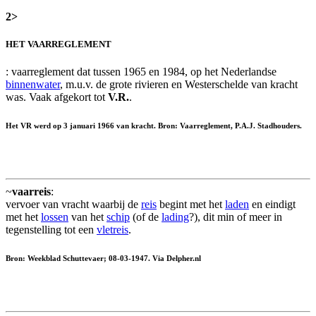
2>
HET VAARREGLEMENT
: vaarreglement dat tussen 1965 en 1984, op het Nederlandse
binnenwater
, m.u.v. de grote rivieren en Westerschelde van kracht
was. Vaak afgekort tot
V.R.
.
Het VR werd op 3 januari 1966 van kracht. Bron: Vaarreglement, P.A.J. Stadhouders.
~
vaarreis
:
vervoer van vracht waarbij de
reis
begint met het
laden
en eindigt
met het
lossen
van het
schip
(of de
lading
?), dit min of meer in
tegenstelling tot een
vletreis
.
Bron: Weekblad Schuttevaer; 08-03-1947. Via Delpher.nl