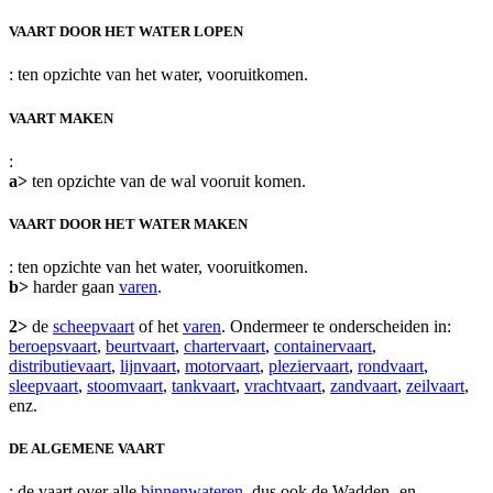
VAART DOOR HET WATER LOPEN
: ten opzichte van het water, vooruitkomen.
VAART MAKEN
:
a>
ten opzichte van de wal vooruit komen.
VAART DOOR HET WATER MAKEN
: ten opzichte van het water, vooruitkomen.
b>
harder gaan
varen
.
2>
de
scheepvaart
of het
varen
. Ondermeer te onderscheiden in:
beroepsvaart
,
beurtvaart
,
chartervaart
,
containervaart
,
distributievaart
,
lijnvaart
,
motorvaart
,
pleziervaart
,
rondvaart
,
sleepvaart
,
stoomvaart
,
tankvaart
,
vrachtvaart
,
zandvaart
,
zeilvaart
,
enz.
DE ALGEMENE VAART
: de vaart over alle
binnenwateren
, dus ook de Wadden- en