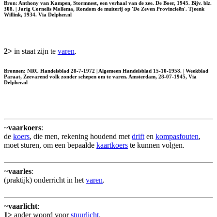
Bron: Anthony van Kampen, Stormnest, een verhaal van de zee. De Boer, 1945. Bijv. blz.
308. | Jarig Cornelis Mollema, Rondom de muiterij op 'De Zeven Provincieën'. Tjeenk
Willink, 1934. Via Delpher.nl
2>
in staat zijn te
varen
.
Bronnen: NRC Handelsblad 28-7-1972 | Algemeen Handelsblad 15-10-1958. | Weekblad
Paraat, Zeevarend volk zonder schepen om te varen. Amsterdam, 28-07-1945, Via
Delpher.nl
~
vaarkoers
:
de
koers
, die men, rekening houdend met
drift
en
kompasfouten
,
moet sturen, om een bepaalde
kaartkoers
te kunnen volgen.
~
vaarles
:
(praktijk) onderricht in het
varen
.
~
vaarlicht
:
1>
ander woord voor
stuurlicht
.