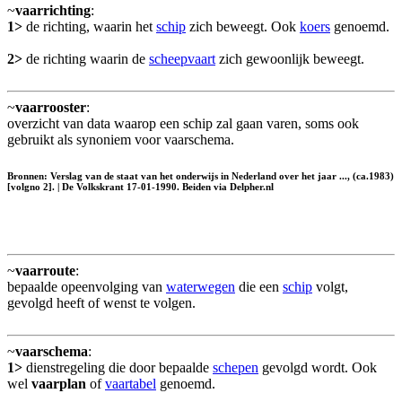
~
vaarrichting
:
1>
de richting, waarin het
schip
zich beweegt. Ook
koers
genoemd.
2>
de richting waarin de
scheepvaart
zich gewoonlijk beweegt.
~
vaarrooster
:
overzicht van data waarop een schip zal gaan varen, soms ook
gebruikt als synoniem voor vaarschema.
Bronnen: Verslag van de staat van het onderwijs in Nederland over het jaar ..., (ca.1983)
[volgno 2]. | De Volkskrant 17-01-1990. Beiden via Delpher.nl
~
vaarroute
:
bepaalde opeenvolging van
waterwegen
die een
schip
volgt,
gevolgd heeft of wenst te volgen.
~
vaarschema
:
1>
dienstregeling die door bepaalde
schepen
gevolgd wordt. Ook
wel
vaarplan
of
vaartabel
genoemd.