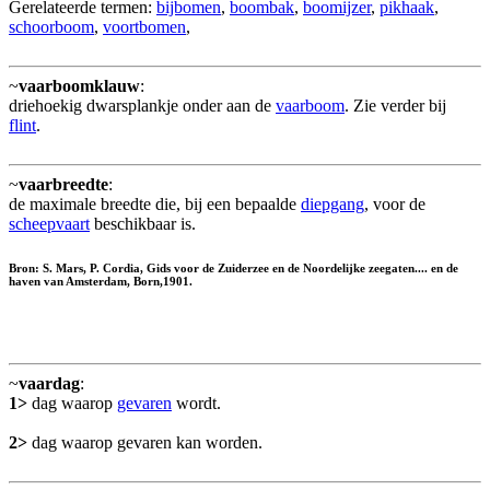
Gerelateerde termen:
bijbomen
,
boombak
,
boomijzer
,
pikhaak
,
schoorboom
,
voortbomen
,
~
vaarboomklauw
:
driehoekig dwarsplankje onder aan de
vaarboom
. Zie verder bij
flint
.
~
vaarbreedte
:
de maximale breedte die, bij een bepaalde
diepgang
, voor de
scheepvaart
beschikbaar is.
Bron: S. Mars, P. Cordia, Gids voor de Zuiderzee en de Noordelijke zeegaten.... en de
haven van Amsterdam, Born,1901.
~
vaardag
:
1>
dag waarop
gevaren
wordt.
2>
dag waarop gevaren kan worden.