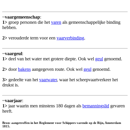
~
vaargemeenschap
:
1>
groep personen die het
varen
als gemeenschappelijke binding
hebben.
2>
verouderde term voor een
vaarverbinding
.
~
vaargeul
:
1>
deel van het water met grotere diepte. Ook wel
geul
genoemd.
2>
door
bakens
aangegeven route. Ook wel
geul
genoemd.
3>
gedeelte van het
vaarwater
, waar het scheepvaartverkeer het
drukst is.
~
vaarjaar
:
1>
jaar waarin men minstens 180 dagen als
bemanningslid
gevaren
heeft.
Bron: aangetroffen in het Reglement voor Schippers varende op de Rijn, Amsterdam
1815.