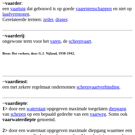
~
vaarder
:
een
vaartuig
dat gebouwd is op goede
vaareigenschappen
en niet op
laadvermogen
.
Gerelateerde termen:
zeiler
,
drager
.
~
vaarderij
:
ongewone term voor het
varen
, de
scheepvaart
.
Bron: Het verkeer, door G.J. Nijland, 1938-1942.
~
vaardienst
:
een met zekere regelmaat ondernomen
scheepvaartverbinding
.
~
vaardiepte
:
1>
door een
waterstaat
opgegeven maximale toegelaten
diepgang
van
schepen
op een bepaald gedeelte van een
vaarweg
. Soms ook
vaarwaterdiepte
genoemd.
2>
door een waterstaat opgegeven maximale diepgang waarmee een