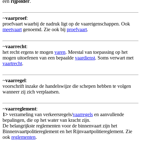
een
rijpolder
.
~
vaarproef
:
proefvaart waarbij de nadruk ligt op de vaareigenschappen. Ook
meetvaart
genoemd. Zie ook bij
proefvaart
.
~
vaarrecht
:
het recht ergens te mogen
varen
. Meestal van toepassing op het
mogen uitoefenen van een bepaalde
vaardienst
. Soms verwart met
vaartrecht
.
~
vaarregel
:
voorschrift inzake de handelswijze die schepen hebben te volgen
wanneer zij zich verplaatsen.
~
vaarreglement
:
1>
verzameling van verkeersregels/
vaarregels
en aanvullende
bepalingen, die op het water van kracht zijn.
De belangrijkste reglementen voor de binnenvaart zijn het
Binnenvaartpolitiereglement en het Rijnvaartpolitiereglement. Zie
ook
reglementen
.