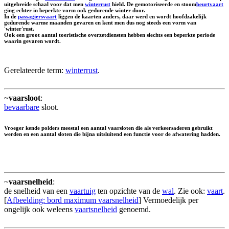
uitgebreide schaal voor dat men
winterrust
hield. De gemotoriseerde en stoom
beurtvaart
ging echter in beperkte vorm ook gedurende winter door.
In de
passagiersvaart
liggen de kaarten anders, daar werd en wordt hoofdzakelijk
gedurende warme maanden gevaren en kent men dus nog steeds een vorm van
'winter'rust.
Ook een groot aantal toeristische overzetdiensten hebben slechts een beperkte periode
waarin gevaren wordt.
Gerelateerde term:
winterrust
.
~
vaarsloot
:
bevaarbare
sloot.
Vroeger kende polders meestal een aantal vaarsloten die als verkeersaderen gebruikt
werden en een aantal sloten die bijna uitsluitend een functie voor de afwatering hadden.
~
vaarsnelheid
:
de snelheid van een
vaartuig
ten opzichte van de
wal
. Zie ook:
vaart
.
[
Afbeelding: bord maximum vaarsnelheid
] Vermoedelijk per
ongelijk ook weleens
vaartsnelheid
genoemd.