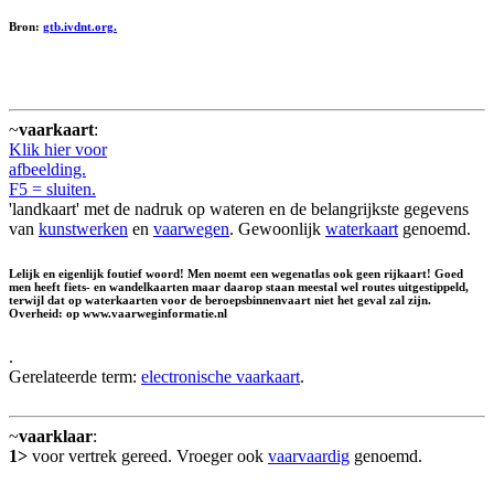
Bron:
gtb.ivdnt.org.
~
vaarkaart
:
Klik hier voor
afbeelding.
F5 = sluiten.
'landkaart' met de nadruk op wateren en de belangrijkste gegevens
van
kunstwerken
en
vaarwegen
. Gewoonlijk
waterkaart
genoemd.
Lelijk en eigenlijk foutief woord! Men noemt een wegenatlas ook geen rijkaart! Goed
men heeft fiets- en wandelkaarten maar daarop staan meestal wel routes uitgestippeld,
terwijl dat op waterkaarten voor de beroepsbinnenvaart niet het geval zal zijn.
Overheid: op www.vaarweginformatie.nl
.
Gerelateerde term:
electronische vaarkaart
.
~
vaarklaar
:
1>
voor vertrek gereed. Vroeger ook
vaarvaardig
genoemd.