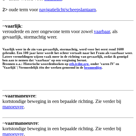
2>
oude term voor
navigatielicht/scheepslantaarn
.
~
vaarlijk
:
verouderde en zeer ongewone term voor zowel
vaarbaar
, als
gevaarlijk, stormachtig weer.
Vaarlijk weer in de zin van gevaarlijk, stormachtig, werd voor het eerst rond 1600
gebruikt. Een 100 jaar later wordt het echter vertaalt naar het Frans als vaarbaar weer.
Latere vermeldingen wijzen vaak meer in de richting van gevaarlijk, zodat ik geneigd
ben aan te nemen dat 'vaarbaar' op een vergissing berust.
Bronnen o.a.: Historische woordenboeken op
gtb.ivdnt.org.
onder 'varen IV' en
'Vaarlijk' | Vermoedelijk één der werken genoemd in de
bronnenlijst
.
~
vaarmaneuvre
:
kortstondige beweging in een bepaalde richting. Zie verder bij
manoeuvre
.
~
vaarmanoeuvre
:
kortstondige beweging in een bepaalde richting. Zie verder bij
manoeuvre
.