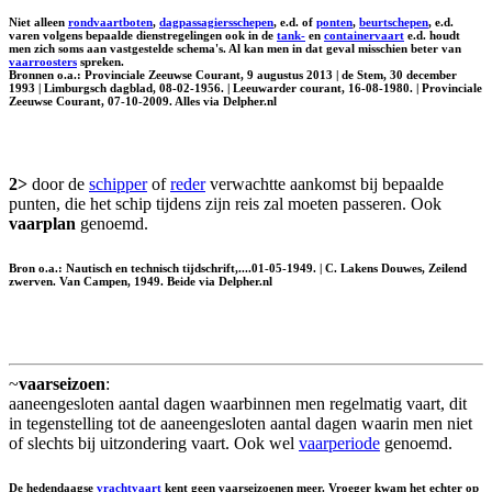
Niet alleen
rondvaartboten
,
dagpassagiersschepen
, e.d. of
ponten
,
beurtschepen
, e.d.
varen volgens bepaalde dienstregelingen ook in de
tank-
en
containervaart
e.d. houdt
men zich soms aan vastgestelde schema's. Al kan men in dat geval misschien beter van
vaarroosters
spreken.
Bronnen o.a.: Provinciale Zeeuwse Courant, 9 augustus 2013 | de Stem, 30 december
1993 | Limburgsch dagblad, 08-02-1956. | Leeuwarder courant, 16-08-1980. | Provinciale
Zeeuwse Courant, 07-10-2009. Alles via Delpher.nl
2>
door de
schipper
of
reder
verwachtte aankomst bij bepaalde
punten, die het schip tijdens zijn reis zal moeten passeren. Ook
vaarplan
genoemd.
Bron o.a.: Nautisch en technisch tijdschrift,....01-05-1949. | C. Lakens Douwes, Zeilend
zwerven. Van Campen, 1949. Beide via Delpher.nl
~
vaarseizoen
:
aaneengesloten aantal dagen waarbinnen men regelmatig vaart, dit
in tegenstelling tot de aaneengesloten aantal dagen waarin men niet
of slechts bij uitzondering vaart. Ook wel
vaarperiode
genoemd.
De hedendaagse
vrachtvaart
kent geen vaarseizoenen meer. Vroeger kwam het echter op