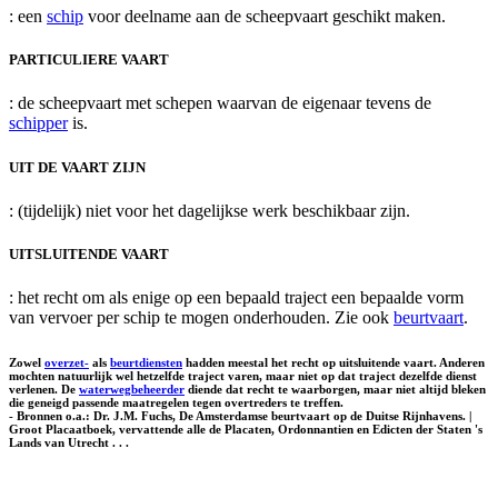
: een
schip
voor deelname aan de scheepvaart geschikt maken.
PARTICULIERE VAART
: de scheepvaart met schepen waarvan de eigenaar tevens de
schipper
is.
UIT DE VAART ZIJN
: (tijdelijk) niet voor het dagelijkse werk beschikbaar zijn.
UITSLUITENDE VAART
: het recht om als enige op een bepaald traject een bepaalde vorm
van vervoer per schip te mogen onderhouden. Zie ook
beurtvaart
.
Zowel
overzet-
als
beurtdiensten
hadden meestal het recht op uitsluitende vaart. Anderen
mochten natuurlijk wel hetzelfde traject varen, maar niet op dat traject dezelfde dienst
verlenen. De
waterwegbeheerder
diende dat recht te waarborgen, maar niet altijd bleken
die geneigd passende maatregelen tegen overtreders te treffen.
- Bronnen o.a.: Dr. J.M. Fuchs, De Amsterdamse beurtvaart op de Duitse Rijnhavens. |
Groot Placaatboek, vervattende alle de Placaten, Ordonnantien en Edicten der Staten 's
Lands van Utrecht . . .