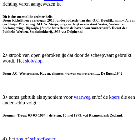
richting varen aangewezen is.
Dit is dus meestal de rechter helft.
Bron: Richtlijnen vaarwegen 2017, onder redactie van drs. O.C. Koedijk, m.m.v. A. van
der Sluijs, MSc en ing. M.L.W. Steijn, uitgave: Rijkswaterstaat Water, Verkeer en
Leefomgeving, Rijswijk. | Studie betreffende de haven van Amsterdam". Dienst der
Publieke Werken, Stadsdrukkerij,1938 via Delpher.nl
2>
strook van open gebroken ijs dat door de scheepvaart gebruikt
wordt. Het
slob/slop
.
Bron: J.C. Westermann, Kagen, clippers, werven en motoren...... De Bussy,1942
3>
soms gebruik als synoniem voor
vaarweg
en/of de
koers
die een
ander schip volgt.
Bronnen: Trouw 03-03-1984. | de Stem, 16 mei 1979, vai Krantenbank Zeeland.
4>
het
zog
of
schroefwater
.