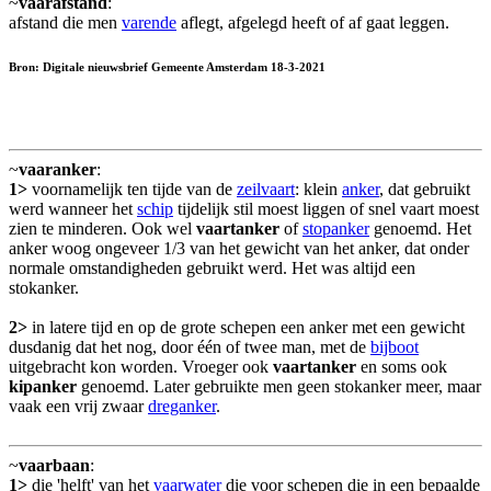
~
vaarafstand
:
afstand die men
varende
aflegt, afgelegd heeft of af gaat leggen.
Bron: Digitale nieuwsbrief Gemeente Amsterdam 18-3-2021
~
vaaranker
:
1>
voornamelijk ten tijde van de
zeilvaart
: klein
anker
, dat gebruikt
werd wanneer het
schip
tijdelijk stil moest liggen of snel vaart moest
zien te minderen. Ook wel
vaartanker
of
stopanker
genoemd. Het
anker woog ongeveer 1/3 van het gewicht van het anker, dat onder
normale omstandigheden gebruikt werd. Het was altijd een
stokanker.
2>
in latere tijd en op de grote schepen een anker met een gewicht
dusdanig dat het nog, door één of twee man, met de
bijboot
uitgebracht kon worden. Vroeger ook
vaartanker
en soms ook
kipanker
genoemd. Later gebruikte men geen stokanker meer, maar
vaak een vrij zwaar
dreganker
.
~
vaarbaan
:
1>
die 'helft' van het
vaarwater
die voor schepen die in een bepaalde