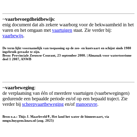
~
vaarbevoegdheidbewijs
:
enig document dat als zekere waarborg voor de bekwaamheid in het
varen en het omgaan met
vaartuigen
staat. Zie verder bij:
vaarbewijs
.
De term lijkt voornamelijk van toepassing op de zee- en kustvaart en schijnt sinds 1980
ingebruik geraakt te zijn.
Bron: Provinciale Zeeuwse Courant, 23 september 2000. | Almanak voor watertoerisme
deel 1 2007, ANWB
~
vaarbeweging
:
de verplaatsing van één of meerdere vaartuigen (vaarbewegingen)
gedurende een bepaalde periode en/of op een bepaald traject. Zie
verder bij
scheepvaartbeweging
en/of
manoeuvre
.
Bron o.a.: Thijs J. Maarleveld✝, Het land het water de binnenvaart, via
nmgn.huygens.knaw.nl (aug. 2025)