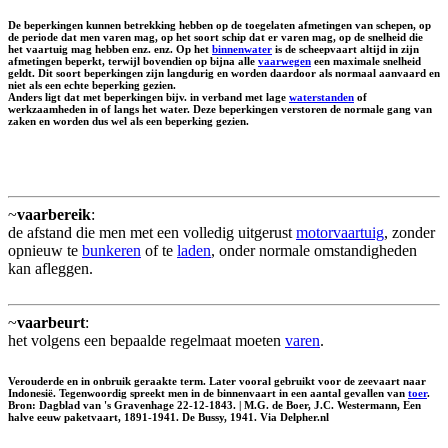
De beperkingen kunnen betrekking hebben op de toegelaten afmetingen van schepen, op
de periode dat men varen mag, op het soort schip dat er varen mag, op de snelheid die
het vaartuig mag hebben enz. enz. Op het
binnenwater
is de scheepvaart altijd in zijn
afmetingen beperkt, terwijl bovendien op bijna alle
vaarwegen
een maximale snelheid
geldt. Dit soort beperkingen zijn langdurig en worden daardoor als normaal aanvaard en
niet als een echte beperking gezien.
Anders ligt dat met beperkingen bijv. in verband met lage
waterstanden
of
werkzaamheden in of langs het water. Deze beperkingen verstoren de normale gang van
zaken en worden dus wel als een beperking gezien.
~
vaarbereik
:
de afstand die men met een volledig uitgerust
motorvaartuig
, zonder
opnieuw te
bunkeren
of te
laden
, onder normale omstandigheden
kan afleggen.
~
vaarbeurt
:
het volgens een bepaalde regelmaat moeten
varen
.
Verouderde en in onbruik geraakte term. Later vooral gebruikt voor de zeevaart naar
Indonesië. Tegenwoordig spreekt men in de binnenvaart in een aantal gevallen van
toer
.
Bron: Dagblad van 's Gravenhage 22-12-1843. | M.G. de Boer, J.C. Westermann, Een
halve eeuw paketvaart, 1891-1941. De Bussy, 1941. Via Delpher.nl