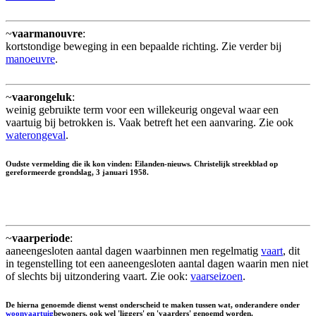
~
vaarmanouvre
:
kortstondige beweging in een bepaalde richting. Zie verder bij
manoeuvre
.
~
vaarongeluk
:
weinig gebruikte term voor een willekeurig ongeval waar een
vaartuig bij betrokken is. Vaak betreft het een aanvaring. Zie ook
waterongeval
.
Oudste vermelding die ik kon vinden: Eilanden-nieuws. Christelijk streekblad op
gereformeerde grondslag, 3 januari 1958.
~
vaarperiode
:
aaneengesloten aantal dagen waarbinnen men regelmatig
vaart
, dit
in tegenstelling tot een aaneengesloten aantal dagen waarin men niet
of slechts bij uitzondering vaart. Zie ook:
vaarseizoen
.
De hierna genoemde dienst wenst onderscheid te maken tussen wat, onderandere onder
woonvaartuig
bewoners, ook wel 'liggers' en 'vaarders' genoemd worden.