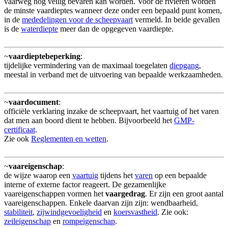
vaarweg nog veilig bevaren kan worden. Voor de rivieren worden
de minste vaardieptes wanneer deze onder een bepaald punt komen,
in de
mededelingen voor de scheepvaart
vermeld. In beide gevallen
is de
waterdiepte
meer dan de opgegeven vaardiepte.
~
vaardieptebeperking
:
tijdelijke vermindering van de maximaal toegelaten
diepgang
,
meestal in verband met de uitvoering van bepaalde werkzaamheden.
~
vaardocument
:
officiële verklaring inzake de scheepvaart, het vaartuig of het varen
dat men aan boord dient te hebben. Bijvoorbeeld het
GMP-
certificaat
.
Zie ook
Reglementen en wetten
.
~
vaareigenschap
:
de wijze waarop een
vaartuig
tijdens het
varen
op een bepaalde
interne of externe factor reageert. De gezamenlijke
vaareigenschappen vormen het
vaargedrag
. Er zijn een groot aantal
vaareigenschappen. Enkele daarvan zijn zijn: wendbaarheid,
stabiliteit
,
zijwindgevoeligheid
en
koersvastheid
. Zie ook:
zeileigenschap
en
rompeigenschap
.