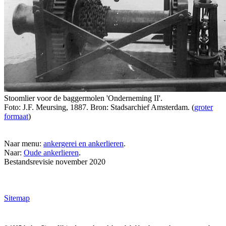
Stoomlier voor de baggermolen 'Onderneming II'.
Foto: J.F. Meursing, 1887. Bron: Stadsarchief Amsterdam. (
groter
formaat
)
Naar menu:
ankergerei en ankerlieren
.
Naar:
Oude ankerlieren
.
Bestandsrevisie november 2020
Sitemap