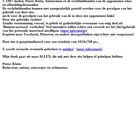
© 1997-heden; Pieter Klein, Amsterdam of de rechthebbenden van de opgenomen tekst-
en afbeeldingsbestanden
De rechthebbenden kunnen niet aansprakelijk gesteld worden voor de gevolgen van het
gebruik van deze site,
noch voor de gevolgen van het gebruik van de in deze site opgenomen links!
Deze site gebruikt cookies!
Zonder toestemming vooraf, is gehele of gedeeltelijke overname van enig deel uit
'Binnenvaarttaal' verboden! Veel inzenders zullen echter een verzoek tot het (her)gebruik
van het getoonde materiaal inwilligen. (
meer informatie
)
Kopieën naar Facebook, Pinterest, en andere doorgeefluiken zijn echter niet toegestaan!
Deze site is geoptimaliseerd voor een resolutie van 1024x768 px.,
U wordt verzocht eventuele gebreken te
melden
!
(
meer informatie
)
Mijn dank gaat uit naar ALLEN, die mij met deze site helpen of geholpen hebben.
Pieter Klein:
Redacteur, auteur, ontwerper en webmaster.