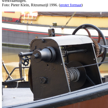
werkvaartuigen.
Foto: Pieter Klein, Ritzumazijl 1996. (
groter formaat
)