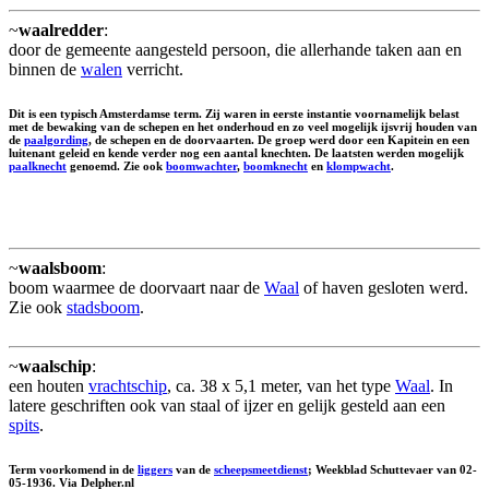
~
waalredder
:
door de gemeente aangesteld persoon, die allerhande taken aan en
binnen de
walen
verricht.
Dit is een typisch Amsterdamse term. Zij waren in eerste instantie voornamelijk belast
met de bewaking van de schepen en het onderhoud en zo veel mogelijk ijsvrij houden van
de
paalgording
, de schepen en de doorvaarten. De groep werd door een Kapitein en een
luitenant geleid en kende verder nog een aantal knechten. De laatsten werden mogelijk
paalknecht
genoemd. Zie ook
boomwachter
,
boomknecht
en
klompwacht
.
~
waalsboom
:
boom waarmee de doorvaart naar de
Waal
of haven gesloten werd.
Zie ook
stadsboom
.
~
waalschip
:
een houten
vrachtschip
, ca. 38 x 5,1 meter, van het type
Waal
. In
latere geschriften ook van staal of ijzer en gelijk gesteld aan een
spits
.
Term voorkomend in de
liggers
van de
scheepsmeetdienst
; Weekblad Schuttevaer van 02-
05-1936. Via Delpher.nl