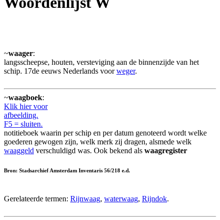
Woordenlijst W
~
waager
:
langsscheepse, houten, versteviging aan de binnenzijde van het
schip. 17de eeuws Nederlands voor
weger
.
~
waagboek
:
Klik hier voor
afbeelding.
F5 = sluiten.
notitieboek waarin per schip en per datum genoteerd wordt welke
goederen gewogen zijn, welk merk zij dragen, alsmede welk
waaggeld
verschuldigd was. Ook bekend als
waagregister
Bron: Stadsarchief Amsterdam Inventaris 56/218 e.d.
Gerelateerde termen:
Rijnwaag
,
waterwaag
,
Rijndok
.