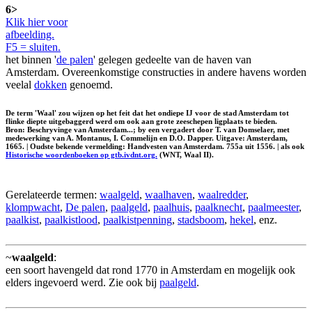
6>
Klik hier voor
afbeelding.
F5 = sluiten.
het binnen '
de palen
' gelegen gedeelte van de haven van
Amsterdam. Overeenkomstige constructies in andere havens worden
veelal
dokken
genoemd.
De term 'Waal' zou wijzen op het feit dat het ondiepe IJ voor de stad Amsterdam tot
flinke diepte uitgebaggerd werd om ook aan grote zeeschepen ligplaats te bieden.
Bron: Beschryvinge van Amsterdam...; by een vergadert door T. van Domselaer, met
medewerking van A. Montanus, I. Commelijn en D.O. Dapper. Uitgave: Amsterdam,
1665. | Oudste bekende vermelding: Handvesten van Amsterdam. 755a uit 1556. | als ook
Historische woordenboeken op gtb.ivdnt.org.
(WNT, Waal II).
Gerelateerde termen:
waalgeld
,
waalhaven
,
waalredder
,
klompwacht
,
De palen
,
paalgeld
,
paalhuis
,
paalknecht
,
paalmeester
,
paalkist
,
paalkistlood
,
paalkistpenning
,
stadsboom
,
hekel
, enz.
~
waalgeld
:
een soort havengeld dat rond 1770 in Amsterdam en mogelijk ook
elders ingevoerd werd. Zie ook bij
paalgeld
.