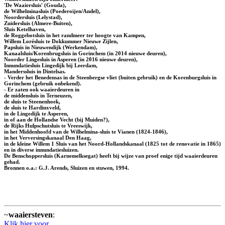
'De Waaiersluis' (Gouda),
de Wilhelminasluis (Poederoijen/Andel),
Noordersluis (Lelystad),
Zuidersluis (Almere-Buiten),
Sluis Ketelhaven,
de Roggebotsluis in het randmeer ter hoogte van Kampen,
Willem Lorésluis te Dokkummer Nieuwe Zijlen,
Papsluis in Nieuwendijk (Werkendam),
Kanaalsluis/Korenbrugsluis in Gorinchem (in 2014 nieuwe deuren),
Noorder Lingesluis in Asperen (in 2016 nieuwe deuren),
Innundatiesluis Lingedijk bij Leerdam,
Manderssluis in Dintelsas.
- Verder het Benedensas in de Steenbergse vliet (buiten gebruik) en de Korenburgsluis in
Gorinchem (gebruik onbekend).
- Er zaten ook waaierdeuren in
de middensluis in Terneuzen,
de sluis te Steenenhoek,
de sluis te Hardinxveld,
in de Lingedijk te Asperen,
in of aan de Hollandse Vecht (bij Muiden?),
de Rijks Hulpschutsluis te Vreeswijk,
in het Middenhoofd van de Wilhelmina-sluis te Vianen (1824-1846),
in het Verversingskanaal Den Haag,
in de kleine Willem 1 Sluis van het Noord-Hollandskanaal (1825 tot de renovatie in 1865)
en in diverse innundatiesluizen.
De Benschoppersluis (Karnemelksegat) heeft bij wijze van proef enige tijd waaierdeuren
gehad.
Bronnen o.a.: G.J. Arends, Sluizen en stuwen, 1994.
~
waaiersteven
:
Klik hier voor