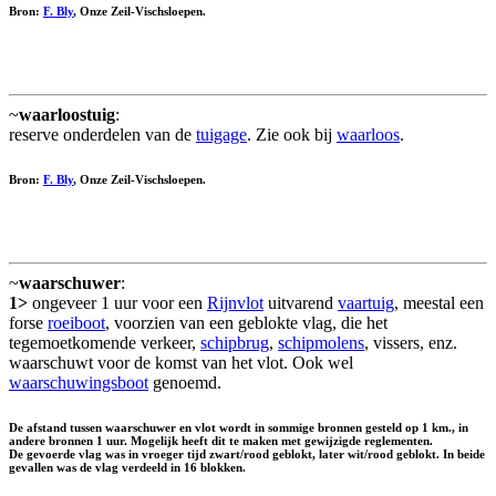
Bron:
F. Bly
, Onze Zeil-Vischsloepen.
~
waarloostuig
:
reserve onderdelen van de
tuigage
. Zie ook bij
waarloos
.
Bron:
F. Bly
, Onze Zeil-Vischsloepen.
~
waarschuwer
:
1>
ongeveer 1 uur voor een
Rijnvlot
uitvarend
vaartuig
, meestal een
forse
roeiboot
, voorzien van een geblokte vlag, die het
tegemoetkomende verkeer,
schipbrug
,
schipmolens
, vissers, enz.
waarschuwt voor de komst van het vlot. Ook wel
waarschuwingsboot
genoemd.
De afstand tussen waarschuwer en vlot wordt in sommige bronnen gesteld op 1 km., in
andere bronnen 1 uur. Mogelijk heeft dit te maken met gewijzigde reglementen.
De gevoerde vlag was in vroeger tijd zwart/rood geblokt, later wit/rood geblokt. In beide
gevallen was de vlag verdeeld in 16 blokken.