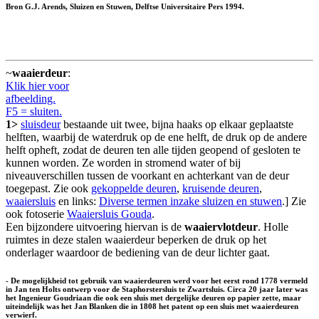
Bron G.J. Arends, Sluizen en Stuwen, Delftse Universitaire Pers 1994.
~
waaierdeur
:
Klik hier voor
afbeelding.
F5 = sluiten.
1>
sluisdeur
bestaande uit twee, bijna haaks op elkaar geplaatste
helften, waarbij de waterdruk op de ene helft, de druk op de andere
helft opheft, zodat de deuren ten alle tijden geopend of gesloten te
kunnen worden. Ze worden in stromend water of bij
niveauverschillen tussen de voorkant en achterkant van de deur
toegepast. Zie ook
gekoppelde deuren
,
kruisende deuren
,
waaiersluis
en links:
Diverse termen inzake sluizen en stuwen
.] Zie
ook fotoserie
Waaiersluis Gouda
.
Een bijzondere uitvoering hiervan is de
waaiervlotdeur
. Holle
ruimtes in deze stalen waaierdeur beperken de druk op het
onderlager waardoor de bediening van de deur lichter gaat.
- De mogelijkheid tot gebruik van waaierdeuren werd voor het eerst rond 1778 vermeld
in Jan ten Holts ontwerp voor de Staphorstersluis te Zwartsluis. Circa 20 jaar later was
het Ingenieur Goudriaan die ook een sluis met dergelijke deuren op papier zette, maar
uiteindelijk was het Jan Blanken die in 1808 het patent op een sluis met waaierdeuren
verwierf.