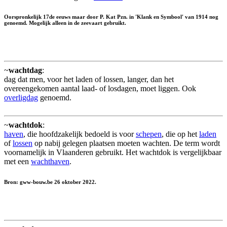
Oorspronkelijk 17de eeuws maar door P. Kat Pzn. in 'Klank en Symbool' van 1914 nog
genoemd. Mogelijk alleen in de zeevaart gebruikt.
~
wachtdag
:
dag dat men, voor het laden of lossen, langer, dan het
overeengekomen aantal laad- of losdagen, moet liggen. Ook
overligdag
genoemd.
~
wachtdok
:
haven
, die hoofdzakelijk bedoeld is voor
schepen
, die op het
laden
of
lossen
op nabij gelegen plaatsen moeten wachten. De term wordt
voornamelijk in Vlaanderen gebruikt. Het wachtdok is vergelijkbaar
met een
wachthaven
.
Bron: gww-bouw.be 26 oktober 2022.