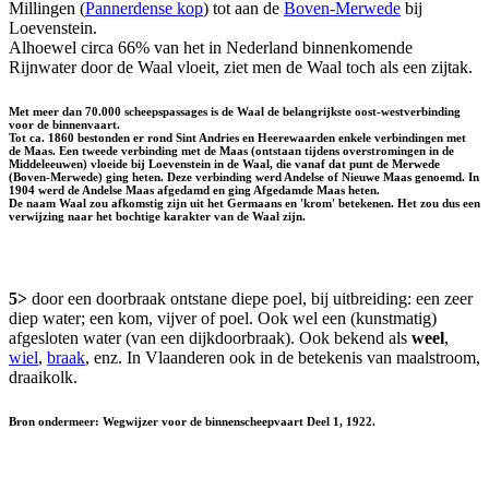
Millingen (
Pannerdense kop
) tot aan de
Boven-Merwede
bij
Loevenstein.
Alhoewel circa 66% van het in Nederland binnenkomende
Rijnwater door de Waal vloeit, ziet men de Waal toch als een zijtak.
Met meer dan 70.000 scheepspassages is de Waal de belangrijkste oost-westverbinding
voor de binnenvaart.
Tot ca. 1860 bestonden er rond Sint Andries en Heerewaarden enkele verbindingen met
de Maas. Een tweede verbinding met de Maas (ontstaan tijdens overstromingen in de
Middeleeuwen) vloeide bij Loevenstein in de Waal, die vanaf dat punt de Merwede
(Boven-Merwede) ging heten. Deze verbinding werd Andelse of Nieuwe Maas genoemd. In
1904 werd de Andelse Maas afgedamd en ging Afgedamde Maas heten.
De naam Waal zou afkomstig zijn uit het Germaans en 'krom' betekenen. Het zou dus een
verwijzing naar het bochtige karakter van de Waal zijn.
5>
door een doorbraak ontstane diepe poel, bij uitbreiding: een zeer
diep water; een kom, vijver of poel. Ook wel een (kunstmatig)
afgesloten water (van een dijkdoorbraak). Ook bekend als
weel
,
wiel
,
braak
, enz. In Vlaanderen ook in de betekenis van maalstroom,
draaikolk.
Bron ondermeer: Wegwijzer voor de binnenscheepvaart Deel 1, 1922.