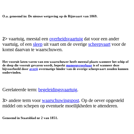
O.a. genoemd in: De nieuwe wetgeving op de Rijnvaart van 1869.
2>
vaartuig, meestal een
overheidsvaartuig
dat voor een ander
vaartuig, of een
sleep
uit vaart om de overige
scheepvaart
voor de
komst daarvan te waarschuwen.
Het vooruit laten varen van een waarschuwer heeft meestal plaats wanneer het schip of
de sleep die vooruit gevaren wordt, beperkt
manoeuvreerbaar
is of wanneer deze
bijvoorbeeld door
averij
overmatige hinder van de overige scheepvaart zouden kunnen
ondervinden.
Gerelateerde term:
begeleidingsvaartuig
.
3>
andere term voor
waarschuwingspost
. Op de oever opgesteld
middel om schepen op eventuele moeilijkheden te attenderen.
Genoemd in Staatsblad nr 2 van 1851.