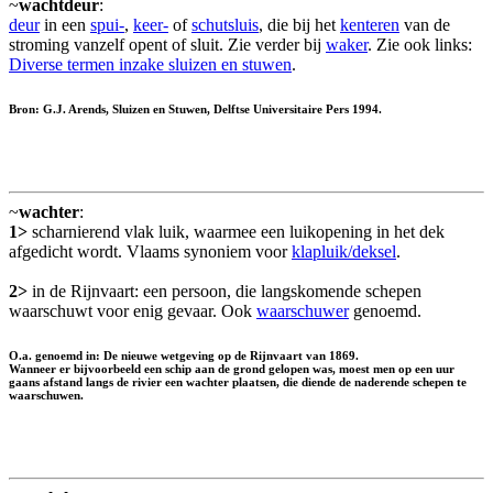
~
wachtdeur
:
deur
in een
spui-
,
keer-
of
schutsluis
, die bij het
kenteren
van de
stroming vanzelf opent of sluit. Zie verder bij
waker
. Zie ook links:
Diverse termen inzake sluizen en stuwen
.
Bron: G.J. Arends, Sluizen en Stuwen, Delftse Universitaire Pers 1994.
~
wachter
:
1>
scharnierend vlak luik, waarmee een luikopening in het dek
afgedicht wordt. Vlaams synoniem voor
klapluik/deksel
.
2>
in de Rijnvaart: een persoon, die langskomende schepen
waarschuwt voor enig gevaar. Ook
waarschuwer
genoemd.
O.a. genoemd in: De nieuwe wetgeving op de Rijnvaart van 1869.
Wanneer er bijvoorbeeld een schip aan de grond gelopen was, moest men op een uur
gaans afstand langs de rivier een wachter plaatsen, die diende de naderende schepen te
waarschuwen.