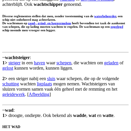
achterblijft. Ook
wachtschipper
genoemd.
Diverse reglementen stellen dat men, zonder toestemming van de
waterbeheerder
, een
schip niet onbeheerd mag achterlaten.
De wachtsman op
zand-, grind- en baggermolens
heeft bovendien tot taak de aankomst
van schepen, die op lading moeten wachten te regelen. De wachtsman op een
opgelegd
schip noemde men vroeger een
legger
.
~
wachtsteiger
:
1>
steiger
in een
haven
waar
schepen
, die wachten om
geladen
of
gelost
kunnen worden, kunnen liggen.
2>
een steiger nabij een
sluis
waar schepen, die op de volgende
schutting
wachten
ligplaats
mogen nemen. Wachtsteigers van
sluizen vormen samen vaak één geheel met de remming en het
geleidewerk
. [
Afbeelding
]
~
wad
:
1>
droogte, ondiepte. Ook bekend als
wadde
,
wat
en
watte
.
HET WAD