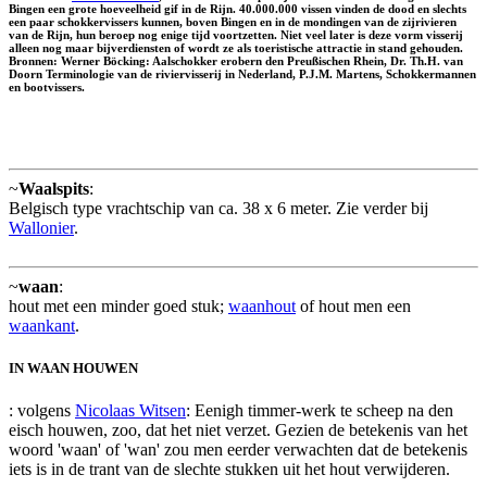
Bingen een grote hoeveelheid gif in de Rijn. 40.000.000 vissen vinden de dood en slechts
een paar schokkervissers kunnen, boven Bingen en in de mondingen van de zijrivieren
van de Rijn, hun beroep nog enige tijd voortzetten. Niet veel later is deze vorm visserij
alleen nog maar bijverdiensten of wordt ze als toeristische attractie in stand gehouden.
Bronnen: Werner Böcking: Aalschokker erobern den Preußischen Rhein, Dr. Th.H. van
Doorn Terminologie van de riviervisserij in Nederland, P.J.M. Martens, Schokkermannen
en bootvissers.
~
Waalspits
:
Belgisch type vrachtschip van ca. 38 x 6 meter. Zie verder bij
Wallonier
.
~
waan
:
hout met een minder goed stuk;
waanhout
of hout men een
waankant
.
IN WAAN HOUWEN
: volgens
Nicolaas Witsen
: Eenigh timmer-werk te scheep na den
eisch houwen, zoo, dat het niet verzet. Gezien de betekenis van het
woord 'waan' of 'wan' zou men eerder verwachten dat de betekenis
iets is in de trant van de slechte stukken uit het hout verwijderen.