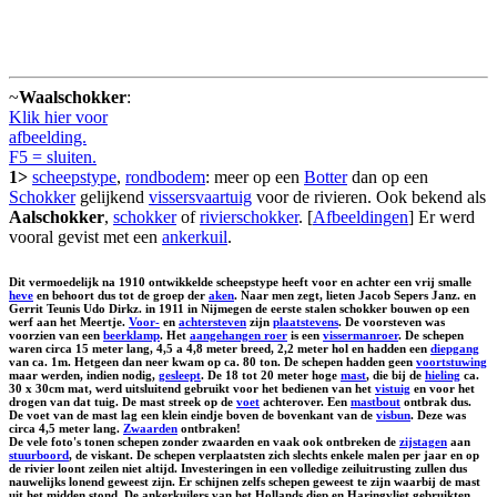
~
Waalschokker
:
Klik hier voor
afbeelding.
F5 = sluiten.
1>
scheepstype
,
rondbodem
: meer op een
Botter
dan op een
Schokker
gelijkend
vissersvaartuig
voor de rivieren. Ook bekend als
Aalschokker
,
schokker
of
rivierschokker
. [
Afbeeldingen
] Er werd
vooral gevist met een
ankerkuil
.
Dit vermoedelijk na 1910 ontwikkelde scheepstype heeft voor en achter een vrij smalle
heve
en behoort dus tot de groep der
aken
. Naar men zegt, lieten Jacob Sepers Janz. en
Gerrit Teunis Udo Dirkz. in 1911 in Nijmegen de eerste stalen schokker bouwen op een
werf aan het Meertje.
Voor-
en
achtersteven
zijn
plaatstevens
. De voorsteven was
voorzien van een
beerklamp
. Het
aangehangen roer
is een
vissermanroer
. De schepen
waren circa 15 meter lang, 4,5 a 4,8 meter breed, 2,2 meter hol en hadden een
diepgang
van ca. 1m. Hetgeen dan neer kwam op ca. 80 ton. De schepen hadden geen
voortstuwing
maar werden, indien nodig,
gesleept
. De 18 tot 20 meter hoge
mast
, die bij de
hieling
ca.
30 x 30cm mat, werd uitsluitend gebruikt voor het bedienen van het
vistuig
en voor het
drogen van dat tuig. De mast streek op de
voet
achterover. Een
mastbout
ontbrak dus.
De voet van de mast lag een klein eindje boven de bovenkant van de
visbun
. Deze was
circa 4,5 meter lang.
Zwaarden
ontbraken!
De vele foto's tonen schepen zonder zwaarden en vaak ook ontbreken de
zijstagen
aan
stuurboord
, de viskant. De schepen verplaatsten zich slechts enkele malen per jaar en op
de rivier loont zeilen niet altijd. Investeringen in een volledige zeiluitrusting zullen dus
nauwelijks lonend geweest zijn. Er schijnen zelfs schepen geweest te zijn waarbij de mast
uit het midden stond. De ankerkuilers van het Hollands diep en Haringvliet gebruikten