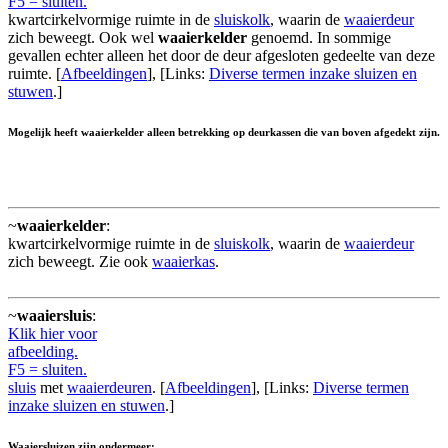
F5 = sluiten.
kwartcirkelvormige ruimte in de
sluiskolk
, waarin de
waaierdeur
zich beweegt. Ook wel
waaierkelder
genoemd. In sommige
gevallen echter alleen het door de deur afgesloten gedeelte van deze
ruimte. [
Afbeeldingen
], [Links:
Diverse termen inzake sluizen en
stuwen
.]
Mogelijk heeft waaierkelder alleen betrekking op deurkassen die van boven afgedekt zijn.
~
waaierkelder
:
kwartcirkelvormige ruimte in de
sluiskolk
, waarin de
waaierdeur
zich beweegt. Zie ook
waaierkas
.
~
waaiersluis
:
Klik hier voor
afbeelding.
F5 = sluiten.
sluis
met
waaierdeuren
. [
Afbeeldingen
], [Links:
Diverse termen
inzake sluizen en stuwen
.]
Waaiersluizen zijn ondermeer: