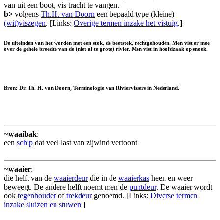
van uit een boot, vis tracht te vangen.
b>
volgens
Th.H. van Doorn
een bepaald type (kleine)
(wit)viszegen
. [Links:
Overige termen inzake het vistuig
.]
De uiteinden van het worden met een stok, de
beetstek
, rechtgehouden. Men vist er mee
over de gehele breedte van de (niet al te grote) rivier. Men vist in hoofdzaak op snoek.
Bron: Dr. Th. H. van Doorn, Terminologie van Riviervissers in Nederland.
~
waaibak
:
een
schip
dat veel last van zijwind vertoont.
~
waaier
:
die helft van de
waaierdeur
die in de
waaierkas
heen en weer
beweegt. De andere helft noemt men de
puntdeur
. De waaier wordt
ook
tegenhouder
of
trekdeur
genoemd. [Links:
Diverse termen
inzake sluizen en stuwen
.]