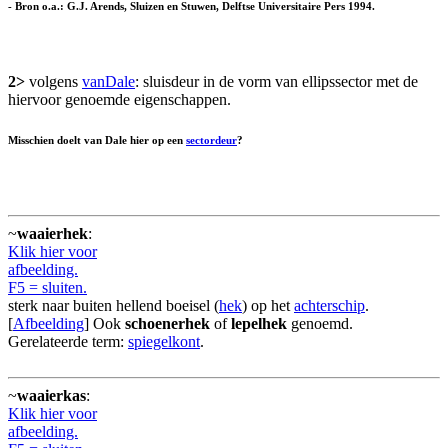
- Bron o.a.: G.J. Arends, Sluizen en Stuwen, Delftse Universitaire Pers 1994.
2>
volgens
vanDale
: sluisdeur in de vorm van ellipssector met de
hiervoor genoemde eigenschappen.
Misschien doelt van Dale hier op een
sectordeur
?
~
waaierhek
:
Klik hier voor
afbeelding.
F5 = sluiten.
sterk naar buiten hellend boeisel (
hek
) op het
achterschip
.
[
Afbeelding
] Ook
schoenerhek
of
lepelhek
genoemd.
Gerelateerde term:
spiegelkont
.
~
waaierkas
:
Klik hier voor
afbeelding.