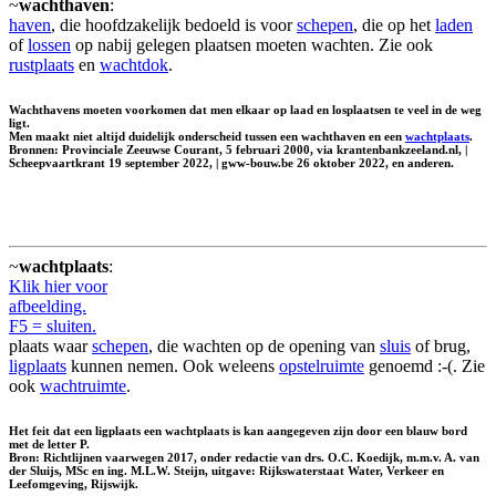
~
wachthaven
:
haven
, die hoofdzakelijk bedoeld is voor
schepen
, die op het
laden
of
lossen
op nabij gelegen plaatsen moeten wachten. Zie ook
rustplaats
en
wachtdok
.
Wachthavens moeten voorkomen dat men elkaar op laad en losplaatsen te veel in de weg
ligt.
Men maakt niet altijd duidelijk onderscheid tussen een wachthaven en een
wachtplaats
.
Bronnen: Provinciale Zeeuwse Courant, 5 februari 2000, via krantenbankzeeland.nl, |
Scheepvaartkrant 19 september 2022, | gww-bouw.be 26 oktober 2022, en anderen.
~
wachtplaats
:
Klik hier voor
afbeelding.
F5 = sluiten.
plaats waar
schepen
, die wachten op de opening van
sluis
of brug,
ligplaats
kunnen nemen. Ook weleens
opstelruimte
genoemd :-(. Zie
ook
wachtruimte
.
Het feit dat een ligplaats een wachtplaats is kan aangegeven zijn door een blauw bord
met de letter P.
Bron: Richtlijnen vaarwegen 2017, onder redactie van drs. O.C. Koedijk, m.m.v. A. van
der Sluijs, MSc en ing. M.L.W. Steijn, uitgave: Rijkswaterstaat Water, Verkeer en
Leefomgeving, Rijswijk.