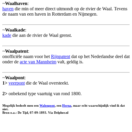
~
Waalhaven
:
haven
die min of meer direct uitmondt op de rivier de Waal. Tevens
de naam van een haven in Rotterdam en Nijmegen.
~
Waalkade
:
kade
die aan de rivier de Waal grenst.
~
Waalpatent
:
onofficiële naam voor het
Rijnpatent
dat op het Nederlandse deel dat
onder de
acte van Mannheim
valt, geldig is.
~
Waalpont
:
1>
veerpont
die de Waal oversteekt.
2>
onbekend type vaartuig van rond 1800.
Mogelijk bedoelt men een
Walenpont
, een
Herna
, maar echt waarschijnlijk vind ik dat
niet.
Bron o.a.: De Tĳd, 07-09-1893. Via Delpher.nl