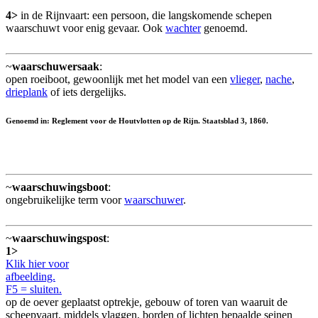
4>
in de Rijnvaart: een persoon, die langskomende schepen
waarschuwt voor enig gevaar. Ook
wachter
genoemd.
~
waarschuwersaak
:
open roeiboot, gewoonlijk met het model van een
vlieger
,
nache
,
drieplank
of iets dergelijks.
Genoemd in: Reglement voor de Houtvlotten op de Rijn. Staatsblad 3, 1860.
~
waarschuwingsboot
:
ongebruikelijke term voor
waarschuwer
.
~
waarschuwingspost
:
1>
Klik hier voor
afbeelding.
F5 = sluiten.
op de oever geplaatst optrekje, gebouw of toren van waaruit de
scheepvaart, middels vlaggen, borden of lichten bepaalde seinen