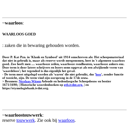
~
waarloos
:
WAARLOOS GOED
: zaken die in bewaring gehouden worden.
Door P. Kat Pzn. in 'Klank en Symbool' uit 1914 omschreven als: Het scheepsmateriaal
dat niet in gebruik is, maar als reserve wordt meegenomen, heet in 't algemeen waarloos
goed. Zoo heeft men .... waarlooze zeilen, waarlooze rondhouten, waarlooze ankers enz.
Deze term is door latere schrijvers en lezers soms opgevat als een afwijkende vorm van
'waardeloos'; het tegendeel is dus eigenlijk het geval.
- De term moet uitgelegd worden als 'waren' die niet gebruikt, dus '
loos
', zonder functie
of toezicht, zijn. De term vind zijn oorsprong in de 17de eeuw.
> Bronnen:
Nicolaas Witsen
Aeloude en hedendaegsche Scheepsbouw en bestier
1671/1690; | Historische woordenboeken op
gtb.ivdnt.org.
| en
https://etymologiebank.ivdnt.org.
~
waarloostouwwerk
:
reserve
touwwerk
. Zie ook bij
waarloos
.