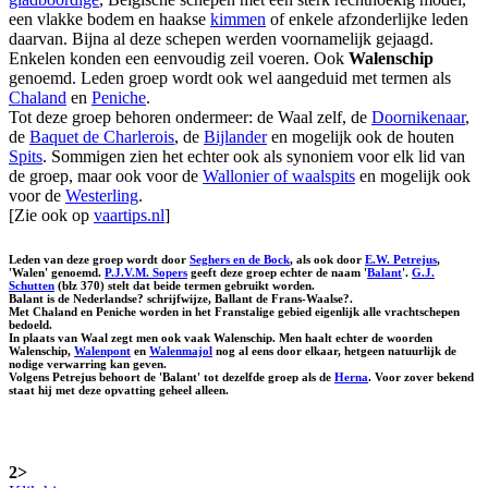
een vlakke bodem en haakse
kimmen
of enkele afzonderlijke leden
daarvan. Bijna al deze schepen werden voornamelijk gejaagd.
Enkelen konden een eenvoudig zeil voeren. Ook
Walenschip
genoemd. Leden groep wordt ook wel aangeduid met termen als
Chaland
en
Peniche
.
Tot deze groep behoren ondermeer: de Waal zelf, de
Doornikenaar
,
de
Baquet de Charlerois
, de
Bijlander
en mogelijk ook de houten
Spits
. Sommigen zien het echter ook als synoniem voor elk lid van
de groep, maar ook voor de
Wallonier of waalspits
en mogelijk ook
voor de
Westerling
.
[Zie ook op
vaartips.nl
]
Leden van deze groep wordt door
Seghers en de Bock
, als ook door
E.W. Petrejus
,
'Walen' genoemd.
P.J.V.M. Sopers
geeft deze groep echter de naam '
Balant
'.
G.J.
Schutten
(blz 370) stelt dat beide termen gebruikt worden.
Balant is de Nederlandse? schrijfwijze, Ballant de Frans-Waalse?.
Met Chaland en Peniche worden in het Franstalige gebied eigenlijk alle vrachtschepen
bedoeld.
In plaats van Waal zegt men ook vaak Walenschip. Men haalt echter de woorden
Walenschip,
Walenpont
en
Walenmajol
nog al eens door elkaar, hetgeen natuurlijk de
nodige verwarring kan geven.
Volgens Petrejus behoort de 'Balant' tot dezelfde groep als de
Herna
. Voor zover bekend
staat hij met deze opvatting geheel alleen.
2>