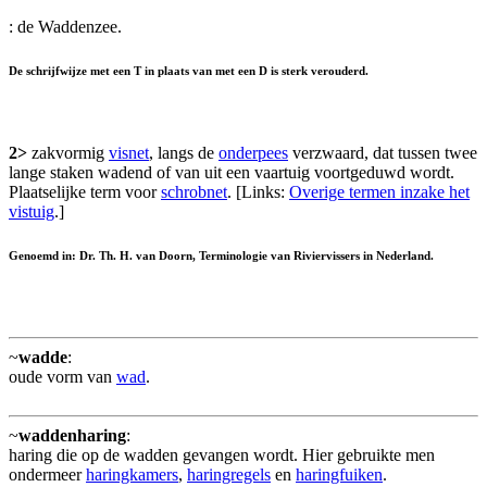
: de Waddenzee.
De schrijfwijze met een T in plaats van met een D is sterk verouderd.
2>
zakvormig
visnet
, langs de
onderpees
verzwaard, dat tussen twee
lange staken wadend of van uit een vaartuig voortgeduwd wordt.
Plaatselijke term voor
schrobnet
. [Links:
Overige termen inzake het
vistuig
.]
Genoemd in: Dr. Th. H. van Doorn, Terminologie van Riviervissers in Nederland.
~
wadde
:
oude vorm van
wad
.
~
waddenharing
:
haring die op de wadden gevangen wordt. Hier gebruikte men
ondermeer
haringkamers
,
haringregels
en
haringfuiken
.