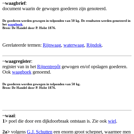
~
waagbrief
:
document waarin de gewogen goederen zijn genoteerd.
De goederen werden gewogen in tolponden van 50 kg. De resultaten werden genoteerd in
het
waagboek
.
Bron: De Handel door P. Holst 1876.
Gerelateerde termen:
Rijnwaag
,
waterwaag
,
Rijndok
.
~
waagregister
:
register van in het
Rijnentrepôt
gewogen en/of opslagen goederen.
Ook
waagboek
genoemd.
De goederen worden gewogen in tolponden van 50 kg.
Bron: De Handel door P. Holst 1876.
~
waai
:
1>
poel die door een dijkdoorbraak ontstaan is. Zie ook
wiel
.
2a>
volgens
G.J. Schutten
een enorm groot schepnet, waarmee men