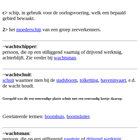
c>
schip, in gebruik voor de oorlogsvoering, welk een bepaald
gebied bewaakt.
2>
het
moederschip
van een groep zeeverkenners.
~
wachtschipper
:
persoon, die op een stilliggend vaartuig of drijvend werktuig,
achterblijft. Zie verder bij
wachtsman
.
~
wachtschuit
:
schuit
waarmee men bij de
stadsboom
,
tolketting
,
haveninvaart
, e.d.
de wacht houdt.
Geregeld was dit een eenvoudige platte schuit met een eenvoudig keetje daarop.
Gerelateerde termen:
boomhuis
,
boomsluiter
.
~
wachtsman
:
persoon, die op een stilliggend
vaartuig
of
drijvend werktuig
,