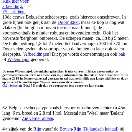
Klik hier voor
afbeelding.
F5 = sluiten.
19de eeuws Belgische scheepstype, zoals hiervoor omschreven. In
grote lijnen ook gelijk aan de
Doornikker
, maar de kop is nog wat
vlakker (hij buigt naar boven toe niet naar binnen), de
voorstevenbalk is minder robuust en bovendien recht. Ook het
bovenste 'berghout' ontbreekt. De schepen maten: ca. 38 bij 5 meter.
De holte bedroeg 1,8 tot 2 meter; het laadvermogen 300 tot 370 ton.
Door velen gezien als voorloper van de houten en later ook stalen
sleepspits. [
Afbeeldingen
] Dit type wordt door sommigen ook
bak
of
Walenmajol
genoemd.
De term Walenmajol, die enkelen gebruiken is niet correct. Helaas zaten onder de
gebruikers van die term ook twee van mijn informanten. Daardoor heeft deze fout tot in
maart 2010 in Binnenvaarttaal gestaan en zal waarschijnlijk nog lange tijd hier en daar
op internet te vinden zijn. Mijn excuses voor deze misser.
G.J. Schutten
(blz.371) stelt dat de voorsteven iets voorover kan staan.
3>
Belgisch scheepstype zoals hiervoor omschreven echter ca 45m
lang, 6 m. breed en 2,8 m!!! hol. Meestal niet 'Waal' maar 'Balant'
genoemd.
Zie verder aldaar
.
4>
zijtak van de
Rijn
vanaf de
Boven-Rijn
(
Bijlandsch kanaal
) bij