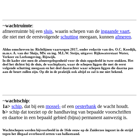
~
wachtruimte
:
afmeerruimte bij een
sluis
, waarin schepen van de
ingaande vaart
,
die niet met de eerstvolgende
schutting
meegaan, kunnen
afmeren
.
Aldus omschreven in: Richtlijnen vaarwegen 2017, onder redactie van drs. O.C. Koedijk,
m.m.v. A. van der Sluijs, MSc en ing. M.L.W. Steijn, uitgave: Rijkswaterstaat Water,
Verkeer en Leefomgeving, Rijswijk.
In dit kader ziet men de afmeergelegenheid voor de sluis opgedeeld in twee stukken. Het
deel het dichtst bij de sluis, de wachtplaats, waar de schepen liggen die met de eerst
volgende schutting meegaan en het deel daarachter waar schepen liggen die daarna pas
aan de beurt zullen zijn. Op dit in de praktijk ook altijd zo zal is me niet bekend.
~
wachtschip
:
1a>
schip
, dat bij een
mossel-
of een
oesterbank
de wacht houdt.
b>
schip dat toeziet op de handhaving van bepaalde voorschriften
en daartoe in een bepaald gebied (bijna) permanent aanwezig is.
Wachtschepen werden bijvoorbeeld in de 16de eeuw op de Zuiderzee ingezet in de strijd
tegen het illegaal overboord zetten van ballastzand.