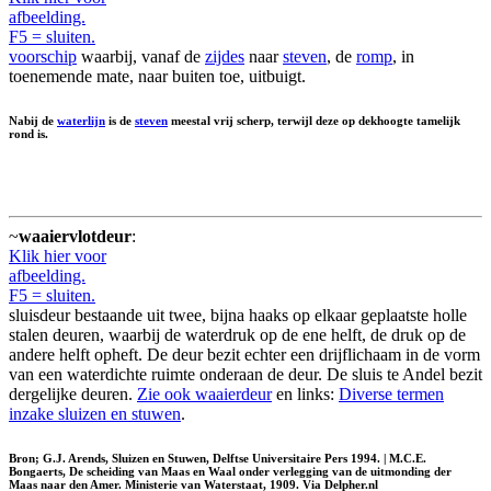
afbeelding.
F5 = sluiten.
voorschip
waarbij, vanaf de
zijdes
naar
steven
, de
romp
, in
toenemende mate, naar buiten toe, uitbuigt.
Nabij de
waterlijn
is de
steven
meestal vrij scherp, terwijl deze op dekhoogte tamelijk
rond is.
~
waaiervlotdeur
:
Klik hier voor
afbeelding.
F5 = sluiten.
sluisdeur bestaande uit twee, bijna haaks op elkaar geplaatste holle
stalen deuren, waarbij de waterdruk op de ene helft, de druk op de
andere helft opheft. De deur bezit echter een drijflichaam in de vorm
van een waterdichte ruimte onderaan de deur. De sluis te Andel bezit
dergelijke deuren.
Zie ook waaierdeur
en links:
Diverse termen
inzake sluizen en stuwen
.
Bron; G.J. Arends, Sluizen en Stuwen, Delftse Universitaire Pers 1994. | M.C.E.
Bongaerts, De scheiding van Maas en Waal onder verlegging van de uitmonding der
Maas naar den Amer. Ministerie van Waterstaat, 1909. Via Delpher.nl