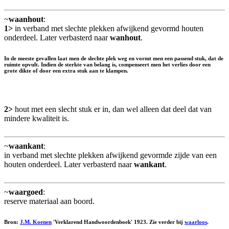
~
waanhout
:
1>
in verband met slechte plekken afwijkend gevormd houten
onderdeel. Later verbasterd naar
wanhout
.
In de meeste gevallen laat men de slechte plek weg en vormt men een passend stuk, dat de
ruimte opvult. Indien de sterkte van belang is, compenseert men het verlies door een
grote dikte of door een extra stuk aan te klampen.
2>
hout met een slecht stuk er in, dan wel alleen dat deel dat van
mindere kwaliteit is.
~
waankant
:
in verband met slechte plekken afwijkend gevormde zijde van een
houten onderdeel. Later verbasterd naar
wankant
.
~
waargoed
:
reserve materiaal aan boord.
Bron:
J.M. Koenen
'Verklarend Handwoordenboek' 1923. Zie verder bij
waarloos
.