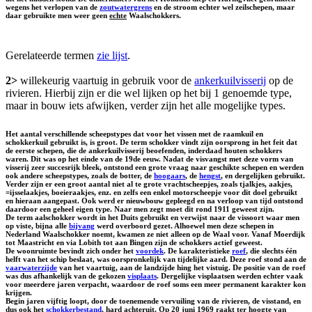
wegens het verlopen van de
zoutwatergrens
en de stroom echter wel zeilschepen, maar
daar gebruikte men weer geen
echte
Waalschokkers.
Gerelateerde termen
zie lijst
.
2>
willekeurig vaartuig in gebruik voor de
ankerkuilvisserij
op de
rivieren. Hierbij zijn er die wel lijken op het bij 1 genoemde type,
maar in bouw iets afwijken, verder zijn het alle mogelijke types.
Het aantal verschillende scheepstypes dat voor het vissen met de raamkuil en
schokkerkuil gebruikt is, is groot. De term schokker vindt zijn oorsprong in het feit dat
de eerste schepen, die de ankerkuilvisserij beoefenden, inderdaad houten schokkers
waren. Dit was op het einde van de 19de eeuw. Nadat de visvangst met deze vorm van
visserij zeer succesrijk bleek, ontstond een grote vraag naar geschikte schepen en werden
ook andere scheepstypes, zoals de botter, de
hoogaars
, de
hengst
, en dergelijken gebruikt.
Verder zijn er een groot aantal niet al te grote vrachtscheepjes, zoals tjalkjes, aakjes,
=ijsselaakjes, boeieraakjes, enz. en zelfs een enkel motorscheepje voor dit doel gebruikt
en hieraan aangepast. Ook werd er nieuwbouw gepleegd en na verloop van tijd ontstond
daardoor een geheel eigen type. Naar men zegt moet dit rond 1911 geweest zijn.
De term aalschokker wordt in het Duits gebruikt en verwijst naar de vissoort waar men
op viste, bijna alle
bijvang
werd overboord gezet. Alhoewel men deze schepen in
Nederland Waalschokker noemt, kwamen ze niet alleen op de Waal voor. Vanaf Moerdijk
tot Maastricht en via Lobith tot aan Bingen zijn de schokkers actief geweest.
De woonruimte bevindt zich onder het
voordek
. De karakteristieke
roef
, die slechts één
helft van het schip beslaat, was oorspronkelijk van tijdelijke aard. Deze roef stond aan de
vaarwaterzijde
van het vaartuig, aan de landzijde hing het vistuig. De positie van de roef
was dus afhankelijk van de gekozen
visplaats
. Dergelijke visplaatsen werden echter vaak
voor meerdere jaren verpacht, waardoor de roef soms een meer permanent karakter kon
krijgen.
Begin jaren vijftig loopt, door de toenemende vervuiling van de rivieren, de visstand, en
dus ook het
schokkerbestand
, hard achteruit. Op 20 juni 1969 raakt ter hoogte van