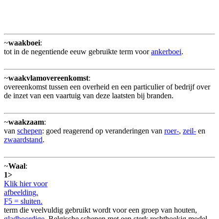
~
waakboei
:
tot in de negentiende eeuw gebruikte term voor
ankerboei
.
~
waakvlamovereenkomst
:
overeenkomst tussen een overheid en een particulier of bedrijf over
de inzet van een vaartuig van deze laatsten bij branden.
~
waakzaam
:
van
schepen
: goed reagerend op veranderingen van
roer-
,
zeil-
en
zwaardstand
.
~
Waal
:
1>
Klik hier voor
afbeelding.
F5 = sluiten.
term die veelvuldig gebruikt wordt voor een groep van houten,
gladboordige
, Belgische schepen met een sterk rechthoekig model,