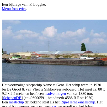
Een bijdrage van: F. Logghe.
Menu fotoseries
.
Het voormalige sleepschip Adme te Gent. Het schip werd in 1930
bij De Groot & van Vliet te Slikkerveer gebouwd. Het meet ca. 80 x
9,2 x 2,5 meter en heeft een
laadvermogen
van ca. 1330 ton.
[
SchepenDB
] (eni-06000591, brandmerk 4586 B Rott 1930).
Een
maatschip
dat bekend staat als het
Rijn-Hernekanaalschip
. Het
model is ongeveer zoals van een
kast
en wordt wel het Johann