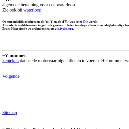
algemene benaming voor een waterloop.
Zie ook bij
waterloop
.
Oorspronkelijk geschreven als Ye, Y en als d'Y, (wat later
Die
werd).
Al sinds de middeleeuwen in gebruik geweest. Heden ten dage alleen in aardrijkskundige be
Bron: Historische woordenboeken op
gtb.ivdnt.org.
~
Y-nummer
:
kenteken
dat snelle motorvaartuigen dienen te voeren. Het nummer wor
Volgende
Sitemap