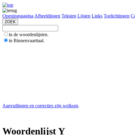
Openingspagina
Afbeeldingen
Teksten
Lijsten
Links
Toelichtingen
Co
in de woordenlijsten.
in Binnenvaarttaal.
Aanvullingen en correcties zijn welkom
.
Woordenlijst Y