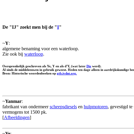
De "IJ" zoekt men bij de "
I
"
~
Y
:
algemene benaming voor een waterloop.
Zie ook bij
waterloop
.
Oorspronkelijk geschreven als Ye, Y en als d'Y, (wat later
Die
werd).
Al sinds de middeleeuwen in gebruik geweest. Heden ten dage alleen in aardrijkskundige be
Bron: Historische woordenboeken op
gtb.ivdnt.org.
~
Yanmar
:
fabrikant van ondermeer
scheepsdiesels
en
hulpmotoren
, gevestigd t
vermogens tot 1500 pk.
[
Afbeeldingen
]
~
Ye
: