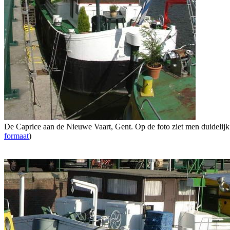
De Caprice aan de Nieuwe Vaart, Gent. Op de foto ziet men duidelijk
formaat
)