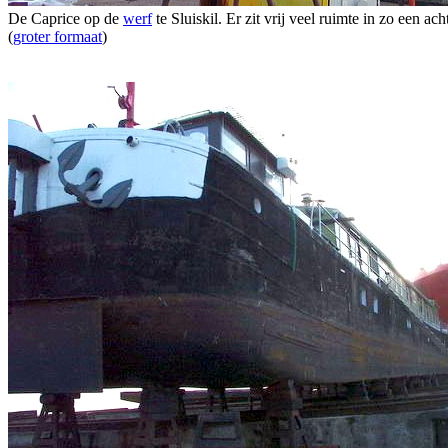
De Caprice op de
werf
te Sluiskil. Er zit vrij veel ruimte in zo een a
(
groter formaat
)