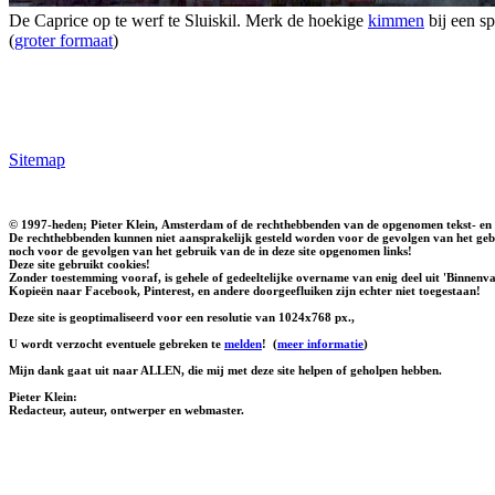
De Caprice op te werf te Sluiskil. Merk de hoekige
kimmen
bij een sp
(
groter formaat
)
Sitemap
© 1997-heden; Pieter Klein, Amsterdam of de rechthebbenden van de opgenomen tekst- en 
De rechthebbenden kunnen niet aansprakelijk gesteld worden voor de gevolgen van het gebr
noch voor de gevolgen van het gebruik van de in deze site opgenomen links!
Deze site gebruikt cookies!
Zonder toestemming vooraf, is gehele of gedeeltelijke overname van enig deel uit 'Binnenvaa
Kopieën naar Facebook, Pinterest, en andere doorgeefluiken zijn echter niet toegestaan!
Deze site is geoptimaliseerd voor een resolutie van 1024x768 px.,
U wordt verzocht eventuele gebreken te
melden
!
(
meer informatie
)
Mijn dank gaat uit naar ALLEN, die mij met deze site helpen of geholpen hebben.
Pieter Klein:
Redacteur, auteur, ontwerper en webmaster.