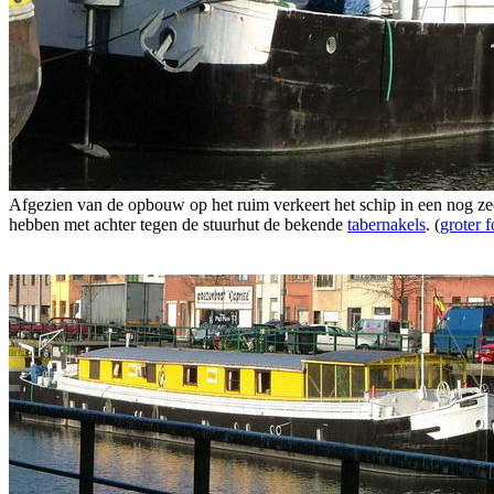
Afgezien van de opbouw op het ruim verkeert het schip in een nog zee
hebben met achter tegen de stuurhut de bekende
tabernakels
. (
groter 