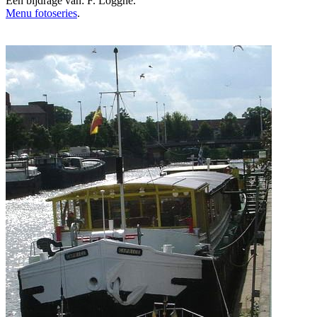
Een bijdrage van: F. Logghe.
Menu fotoseries
.