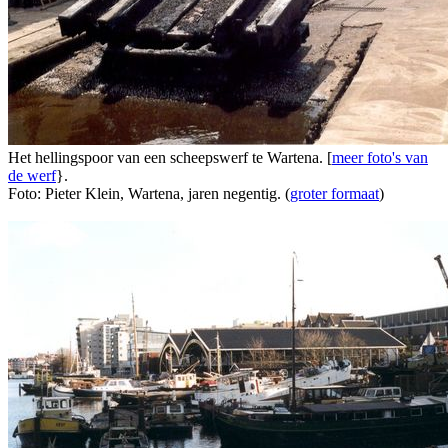
Het hellingspoor van een scheepswerf te Wartena. [
meer foto's van
de werf
}.
Foto: Pieter Klein, Wartena, jaren negentig. (
groter formaat
)