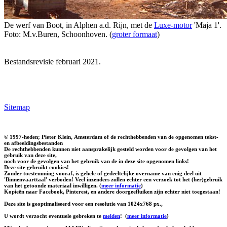
De werf van Boot, in Alphen a.d. Rijn, met de
Luxe-motor
'Maja 1'.
Foto: M.v.Buren, Schoonhoven. (
groter formaat
)
Bestandsrevisie februari 2021.
Sitemap
© 1997-heden; Pieter Klein, Amsterdam of de rechthebbenden van de opgenomen tekst-
en afbeeldingsbestanden
De rechthebbenden kunnen niet aansprakelijk gesteld worden voor de gevolgen van het
gebruik van deze site,
noch voor de gevolgen van het gebruik van de in deze site opgenomen links!
Deze site gebruikt cookies!
Zonder toestemming vooraf, is gehele of gedeeltelijke overname van enig deel uit
'Binnenvaarttaal' verboden! Veel inzenders zullen echter een verzoek tot het (her)gebruik
van het getoonde materiaal inwilligen. (
meer informatie
)
Kopieën naar Facebook, Pinterest, en andere doorgeefluiken zijn echter niet toegestaan!
Deze site is geoptimaliseerd voor een resolutie van 1024x768 px.,
U wordt verzocht eventuele gebreken te
melden
!
(
meer informatie
)