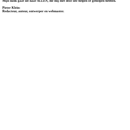
Mijn dank gaat uit naar ALLEN, die mij met deze site helpen of geholpen hebben.
Pieter Klein:
Redacteur, auteur, ontwerper en webmaster.