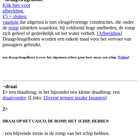
Klik hier voor
afbeelding.
F5 = sluiten.
vaartuig
dat uitgerust is met vleugelvormige constructies, die onder
de
romp
uitsteken waardoor, bij voldoend hoge snelheden, de romp
zich geheel of gedeeltelijk uit het water verheft. [
Afbeelding
]
Draagvleugelboten worden een enkele maal voor het vervoer van
passagiers gebruikt.
een draagvleugelboot is over het algemeen echter geen
boot
maar een
schip
. [
Uitleg
]
~
draai
:
1>
een draaibrug; in het bijzonder een kleine draaibrug: een
draaivonder
. [Links:
Diverse termen inzake bruggen
]
2>
DRAAI OP HET CASCO, DE ROMP, HET SCHIP, HEBBEN
: een blijvende torsie in de romp van het schip hebben.