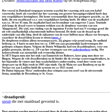
[Artikel:
Seilschifffahrt auf dem Rhein
op de.wikipedia.org]
Het vooral in Duitsland toegepast systeem waarbij het vaartuig zich aan een kabel
voorttrekt, heeft als voordeel dat het vaartuig een grotere bewegingsvrijheid heeft dan
een vergelijkbare kettingboot. Dit komt voornamelijk door het geringere gewicht, ca. de
helft, die een staaldraad t.o.v. een vergelijkbare ketting heeft. De dikte van de staalkabel
was ca. 36 tot 45 mm. De staalkabel had een levensduur van ongeveer 5 jaar. Teneinde
zich langs de draad voort te kunnen trekken was de sleepboot voorzien van een
'kleppenwiel'. Dit wiel, een vinding van de ingenieur Fowler had een V-vormige groef die
uit vele onafhankelijk scharnierende helften bestond. De druk van de draad op de
onderzijde van elke klep, deed de zijkanten van de twee helften naar elkaar toe bewegen,
waardoor de draad klem kwam te zitten.(
meer...
)
De sleepboten trokken alleen stroomopwaarts. Zij gingen vrijvarend terug. De snelheid
bedroeg ca. 4 km/u en men kon tot ca. 1300 ton aan gezamenlijk laadvermogen der
gesleepte schepen slepen. Volgens de Duitse Wikipedia had een draadsleepboot, voor een
gelijke prestatie, slechts ca. 2/9 van het vermogen van een
radersleepboot
nodig. Het
kolenverbruik was natuurlijk ook evenredig kleiner.
In 1873 begon men met het stuk van Emmerich tot Ruhrort, later ging men door tot
Bingen. Wegens de vele draadbreuken en de hinder die de overige waterweggebruikers, in
het bijzonder de vissers met hun waalschokkers ondervonden, vond deze vorm van
sleepvaart op de Rijn reeds in 1905 zijn einde. Op de Main tot aan Bamberg en op de
Neckar tot aan Lauffen hield dit systeem tot ca 1925 stand.
De Duitse bijnaam 'Hexe' ontleenden deze schepen aan een zetel van de uitvoerende
firma, namelijk de Hexenburg te St. Goar.
~
draadspruit
:
spruit
die met staaldraad gevormd is.
Deze spruiten worden meestal gevormd door de draden met behulp van een stalen plaat