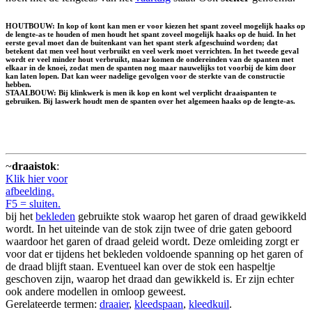
HOUTBOUW: In kop of kont kan men er voor kiezen het spant zoveel mogelijk haaks op
de lengte-as te houden of men houdt het spant zoveel mogelijk haaks op de huid. In het
eerste geval moet dan de buitenkant van het spant sterk afgeschuind worden; dat
betekent dat men veel hout verbruikt en veel werk moet verrichten. In het tweede geval
wordt er veel minder hout verbruikt, maar komen de ondereinden van de spanten met
elkaar in de knoei, zodat men de spanten nog maar nauwelijks tot voorbij de kim door
kan laten lopen. Dat kan weer nadelige gevolgen voor de sterkte van de constructie
hebben.
STAALBOUW: Bij klinkwerk is men ik kop en kont wel verplicht draaispanten te
gebruiken. Bij laswerk houdt men de spanten over het algemeen haaks op de lengte-as.
~
draaistok
:
Klik hier voor
afbeelding.
F5 = sluiten.
bij het
bekleden
gebruikte stok waarop het garen of draad gewikkeld
wordt. In het uiteinde van de stok zijn twee of drie gaten geboord
waardoor het garen of draad geleid wordt. Deze omleiding zorgt er
voor dat er tijdens het bekleden voldoende spanning op het garen of
de draad blijft staan. Eventueel kan over de stok een haspeltje
geschoven zijn, waarop het draad dan gewikkeld is. Er zijn echter
ook andere modellen in omloop geweest.
Gerelateerde termen:
draaier
,
kleedspaan
,
kleedkuil
.