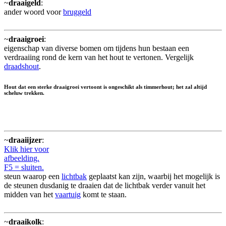
~
draaigeld
:
ander woord voor
bruggeld
~
draaigroei
:
eigenschap van diverse bomen om tijdens hun bestaan een
verdraaiing rond de kern van het hout te vertonen. Vergelijk
draadshout
.
Hout dat een sterke draaigroei vertoont is ongeschikt als timmerhout; het zal altijd
scheluw trekken.
~
draaiijzer
:
Klik hier voor
afbeelding.
F5 = sluiten.
steun waarop een
lichtbak
geplaatst kan zijn, waarbij het mogelijk is
de steunen dusdanig te draaien dat de lichtbak verder vanuit het
midden van het
vaartuig
komt te staan.
~
draaikolk
: