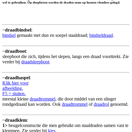
wel te gebruiken. Op sleepboten werden de draden soms op houten vlonders gelegd.
~
draadbindsel
:
bindsel
gemaakt met dun en soepel staaldraad;
bindseldraad
.
~
draadboot
:
sleepboot die zich, tijdens het slepen, langs een draad voorttrekt. Zie
verder bij
draadsleepboot
.
~
draadhaspel
:
Klik hier voor
afbeelding.
F5 = sluiten.
meestal kleine
draadtrommel
, die door middel van een slinger
rondgedraaid kan worden. Ook
draadtrommel
of
draadrol
genoemd.
~
draadklem
:
1>
beugelconstructie die men gebruikt om staaldraden samen vast te
klemmen. Zie verder bij
kies
.