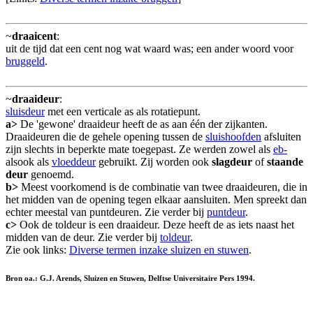
~
draaicent
:
uit de tijd dat een cent nog wat waard was; een ander woord voor
bruggeld
.
~
draaideur
:
sluisdeur
met een verticale as als rotatiepunt.
a>
De 'gewone' draaideur heeft de as aan één der zijkanten.
Draaideuren die de gehele opening tussen de
sluishoofden
afsluiten
zijn slechts in beperkte mate toegepast. Ze werden zowel als
eb-
alsook als
vloeddeur
gebruikt. Zij worden ook
slagdeur
of
staande
deur
genoemd.
b>
Meest voorkomend is de combinatie van twee draaideuren, die in
het midden van de opening tegen elkaar aansluiten. Men spreekt dan
echter meestal van puntdeuren. Zie verder bij
puntdeur
.
c>
Ook de toldeur is een draaideur. Deze heeft de as iets naast het
midden van de deur. Zie verder bij
toldeur
.
Zie ook links:
Diverse termen inzake sluizen en stuwen
.
Bron oa.: G.J. Arends, Sluizen en Stuwen, Delftse Universitaire Pers 1994.