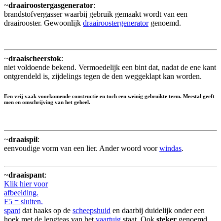
~
draairoostergasgenerator
:
brandstofvergasser waarbij gebruik gemaakt wordt van een
draairooster. Gewoonlijk
draairoostergenerator
genoemd.
~
draaischeerstok
:
niet voldoende bekend. Vermoedelijk een bint dat, nadat de ene kant
ontgrendeld is, zijdelings tegen de den weggeklapt kan worden.
Een vrij vaak voorkomende constructie en toch een weinig gebruikte term. Meestal geeft
men en omschrijving van het geheel.
~
draaispil
:
eenvoudige vorm van een lier. Ander woord voor
windas
.
~
draaispant
:
Klik hier voor
afbeelding.
F5 = sluiten.
spant
dat haaks op de
scheepshuid
en daarbij duidelijk onder een
hoek met de lengteas van het
vaartuig
staat. Ook
steker
genoemd.