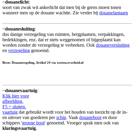
~
douanelicht
:
soort van zwak wit ankerlicht dat men bij de grens moest tonen
wanneer men op de douane wachtte. Zie verder bij
douanelantaarn
~
douanesluiting
:
dus danige verzegeling van ruimten, bergplaatsen, verpakkingen,
bedekkingen, enz. dat er niets weggenomen of bijgeplaatst kan
worden zonder de verzegeling te verbreken. Ook
douaneversluiting
en
verzegeling
genoemd.
Bron: Douaneregeling, Artikel 24 via wetten.overheid.nl
~
douanevaartuig
:
Klik hier voor
afbeelding.
F5 = sluiten.
vaartuig
dat gebruikt wordt voor het houden van toezicht op de in-
en uitvoer van goederen per
schip
. Vaak
douaneboot
en door
schippers '
groene boot
' genoemd. Vroeger sprak men ook van
klaringsvaartuig
.