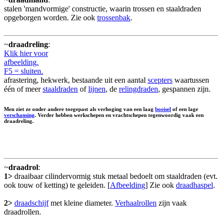
stalen 'mandvormige' constructie, waarin trossen en staaldraden
opgeborgen worden. Zie ook
trossenbak
.
~
draadreling
:
Klik hier voor
afbeelding.
F5 = sluiten.
afrastering, hekwerk, bestaande uit een aantal
scepters
waartussen
één of meer
staaldraden
of
lijnen
, de
relingdraden
, gespannen zijn.
Men ziet ze onder andere toegepast als verhoging van een laag
boeisel
of een lage
verschansing
. Verder hebben werkschepen en vrachtschepen tegenwoordig vaak een
draadreling.
~
draadrol
:
1>
draaibaar cilindervormig stuk metaal bedoelt om staaldraden (evt.
ook touw of ketting) te geleiden. [
Afbeelding
] Zie ook
draadhaspel
.
2>
draadschijf
met kleine diameter.
Verhaalrollen
zijn vaak
draadrollen.