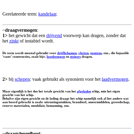
Gerelateerde term:
kandelaar
.
~
draagvermogen
:
1>
het gewicht dat een
drijvend
voorwerp kan dragen, zonder dat
het
zinkt
of instabiel wordt.
De term wordt meestal gebruikt voor
drijflichamen
,
vlotten
,
pontons
, enz., die bepaalde
'vaste' constructies, zoals bijv.
loopbruggen
en
steigers
dragen.
2>
bij
schepen
: vaak gebruikt als synoniem voor het
laadvermogen
.
Maar eigenlijk is het dus het totale gewicht van het
afgeladen
schip, min het eigen
gewicht van het schip.
Behalve zijn eigen gewicht en de lading draagt het schip namelijk ook al het andere wat
aan boord gebracht is zoals: uitrustingsstukken, brandstof, smeermiddelen, gereedschap,
reserve materialen, meubilair, bemanning, enz.
~
draagvleugelboot
: