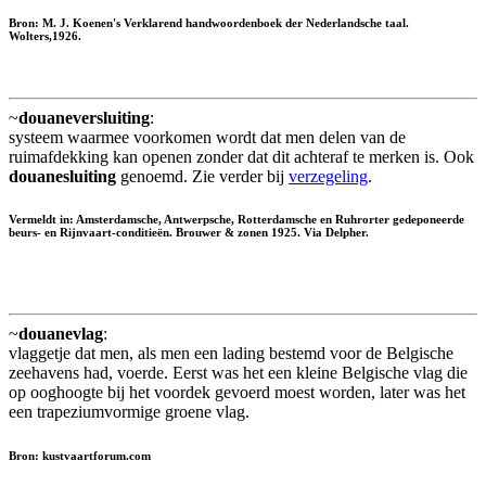
Bron: M. J. Koenen's Verklarend handwoordenboek der Nederlandsche taal.
Wolters,1926.
~
douaneversluiting
:
systeem waarmee voorkomen wordt dat men delen van de
ruimafdekking kan openen zonder dat dit achteraf te merken is. Ook
douanesluiting
genoemd. Zie verder bij
verzegeling
.
Vermeldt in: Amsterdamsche, Antwerpsche, Rotterdamsche en Ruhrorter gedeponeerde
beurs- en Rijnvaart-conditieën. Brouwer & zonen 1925. Via Delpher.
~
douanevlag
:
vlaggetje dat men, als men een lading bestemd voor de Belgische
zeehavens had, voerde. Eerst was het een kleine Belgische vlag die
op ooghoogte bij het voordek gevoerd moest worden, later was het
een trapeziumvormige groene vlag.
Bron: kustvaartforum.com