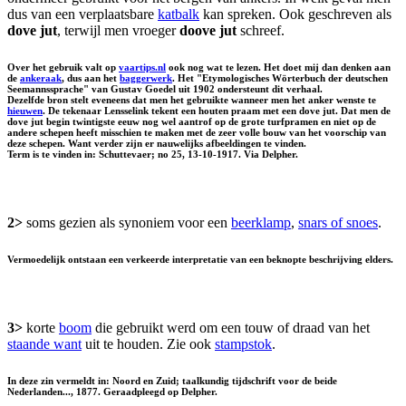
dus van een verplaatsbare
katbalk
kan spreken. Ook geschreven als
dove jut
, terwijl men vroeger
doove jut
schreef.
Over het gebruik valt op
vaartips.nl
ook nog wat te lezen. Het doet mij dan denken aan
de
ankeraak
, dus aan het
baggerwerk
. Het "Etymologisches Wörterbuch der deutschen
Seemannssprache" van Gustav Goedel uit 1902 ondersteunt dit verhaal.
Dezelfde bron stelt eveneens dat men het gebruikte wanneer men het anker wenste te
hieuwen
. De tekenaar Lensselink tekent een houten praam met een dove jut. Dat men de
dove jut begin twintigste eeuw nog wel aantrof op de grote turfpramen en niet op de
andere schepen heeft misschien te maken met de zeer volle bouw van het voorschip van
deze schepen. Want verder zijn er nauwelijks afbeeldingen te vinden.
Term is te vinden in: Schuttevaer; no 25, 13-10-1917. Via Delpher.
2>
soms gezien als synoniem voor een
beerklamp
,
snars of snoes
.
Vermoedelijk ontstaan een verkeerde interpretatie van een beknopte beschrijving elders.
3>
korte
boom
die gebruikt werd om een touw of draad van het
staande want
uit te houden. Zie ook
stampstok
.
In deze zin vermeldt in: Noord en Zuid; taalkundig tijdschrift voor de beide
Nederlanden..., 1877. Geraadpleegd op Delpher.