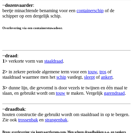
~
dozenvaarder
:
beetje minachtende benaming voor een
containerschip
of de
schipper op een dergelijk schip.
Overlevering via een containerstuwadoor.
~
draad
:
1>
verkorte vorm van
staaldraad
.
2>
in zekere periode algemene term voor een
touw
,
tros
of
staaldraad waarmee men het
schip
vastlegt,
sleept
of
ankert
.
3>
dunne lijn, die gevormd is door vezels te twijnen en één maal te
slaan, en gebruikt wordt om
touw
te maken. Vergelijk
garendraad
.
~
draadbak
:
houten constructie die gebruikt wordt om staaldraad in op te bergen.
Zie ook
trossenbak
en
strangenbak
.
Bron: overlevering via kustvaartforum.com. Men scheen draadbakken o.a. op tankers