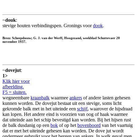
~
douk
:
stevige houten verbindingspen. Gronings voor
dook
.
Bron: Scheepsbouw; G. J. van der Werff, Hoogezand, weekblad Schuttevaer 20
november 1937.
~
dovejut
:
1>
Klik hier voor
afbeelding.
F5 = sluiten.
wegneembare
kraanbalk
waarmee
ankers
of andere lasten gehesen
kunnen worden. De dovejut bestaat uit een stevige, soms licht
gekromde balk met in het uiteinde een
schijf
, waarover de hijsdraad
kan lopen. Het andere eind is voorzien van oog of haak waarmee
dat uiteinde aan het schip bevestigd kan worden. Bij het hijsen rust
de balk dusdanig op een
bok
of op het
bovenboord
van het vaartuig
dat er met het uiteinde gehesen kan worden. De dove jut wordt
ondermeer gebruikt voor het bergen van ankers. In welk geval men