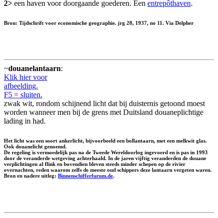
2>
een haven voor doorgaande goederen. Een
entrepôthaven
.
Bron: Tijdschrift voor economische geographie. jrg 28, 1937, no 11. Via Delpher
~
douanelantaarn
:
Klik hier voor
afbeelding.
F5 = sluiten.
zwak wit, rondom schijnend licht dat bij duisternis getoond moest
worden wanneer men bij de grens met Duitsland douaneplichtige
lading in had.
Het licht was een soort ankerlicht, bijvoorbeeld een bollantaarn, met een melkwit glas.
Ook
douanelicht
genoemd.
De regeling is vermoedelijk pas na de Tweede Wereldoorlog ingevoerd en is pas in 1993
door de veranderde wetgeving achterhaald. In de jaren vijftig veranderden de douane
verplichtingen al flink en bovendien bleven steeds minder schepen op de rivier
overnachten, reden waarom zelfs de meeste oud schippers deze lantaarn vergeten waren.
Bron en nadere uitleg:
Binnenschifferfurum.de
.