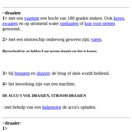
~
draaien
:
1>
met een
vaartuig
een bocht van 180 graden maken. Ook
keren
,
zwaaien
en op stromend water
opdraaien
of
kop voor nemen
genoemd.
2>
met een motorschip onderweg geweest zijn;
varen
.
Bijvoorbeeld in:
we hebben 8 uur moeten draaien om hier te komen
.
3>
bij
bruggen
en
sluizen
: de brug of sluis wordt bediend.
4>
het inwerking zijn van een machine.
DE ACCU'S VOL DRAAIEN, STROOM DRAAIEN
: met behulp van een
hulpmotor
de accu's opladen.
~
draaier
:
1>