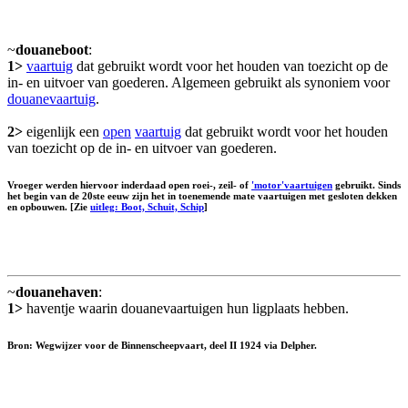
~
douaneboot
:
1>
vaartuig
dat gebruikt wordt voor het houden van toezicht op de
in- en uitvoer van goederen. Algemeen gebruikt als synoniem voor
douanevaartuig
.
2>
eigenlijk een
open
vaartuig
dat gebruikt wordt voor het houden
van toezicht op de in- en uitvoer van goederen.
Vroeger werden hiervoor inderdaad open roei-, zeil- of
'motor'vaartuigen
gebruikt. Sinds
het begin van de 20ste eeuw zijn het in toenemende mate vaartuigen met gesloten dekken
en opbouwen. [Zie
uitleg: Boot, Schuit, Schip
]
~
douanehaven
:
1>
haventje waarin douanevaartuigen hun ligplaats hebben.
Bron: Wegwijzer voor de Binnenscheepvaart, deel II 1924 via Delpher.