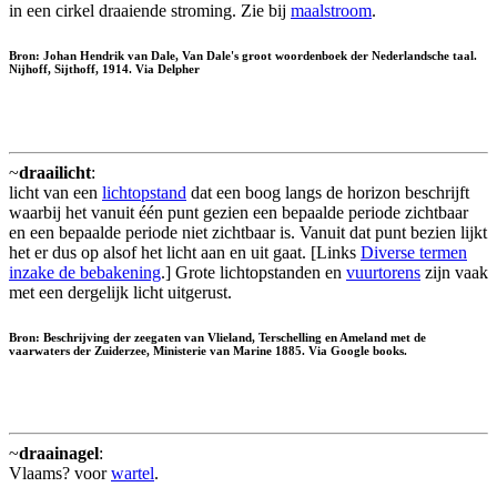
in een cirkel draaiende stroming. Zie bij
maalstroom
.
Bron: Johan Hendrik van Dale, Van Dale's groot woordenboek der Nederlandsche taal.
Nijhoff, Sijthoff, 1914. Via Delpher
~
draailicht
:
licht van een
lichtopstand
dat een boog langs de horizon beschrijft
waarbij het vanuit één punt gezien een bepaalde periode zichtbaar
en een bepaalde periode niet zichtbaar is. Vanuit dat punt bezien lijkt
het er dus op alsof het licht aan en uit gaat. [Links
Diverse termen
inzake de bebakening
.] Grote lichtopstanden en
vuurtorens
zijn vaak
met een dergelijk licht uitgerust.
Bron: Beschrijving der zeegaten van Vlieland, Terschelling en Ameland met de
vaarwaters der Zuiderzee, Ministerie van Marine 1885. Via Google books.
~
draainagel
:
Vlaams? voor
wartel
.