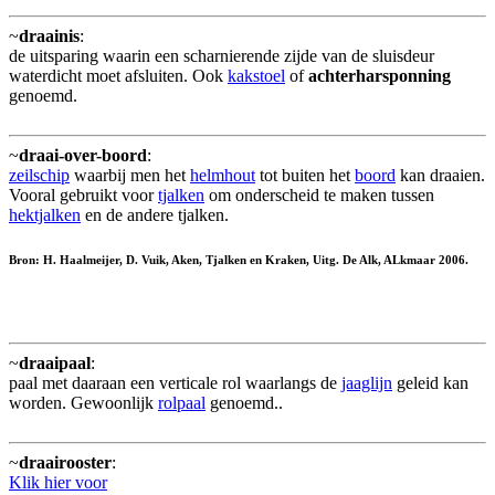
~
draainis
:
de uitsparing waarin een scharnierende zijde van de sluisdeur
waterdicht moet afsluiten. Ook
kakstoel
of
achterharsponning
genoemd.
~
draai-over-boord
:
zeilschip
waarbij men het
helmhout
tot buiten het
boord
kan draaien.
Vooral gebruikt voor
tjalken
om onderscheid te maken tussen
hektjalken
en de andere tjalken.
Bron: H. Haalmeijer, D. Vuik, Aken, Tjalken en Kraken, Uitg. De Alk, ALkmaar 2006.
~
draaipaal
:
paal met daaraan een verticale rol waarlangs de
jaaglijn
geleid kan
worden. Gewoonlijk
rolpaal
genoemd..
~
draairooster
:
Klik hier voor