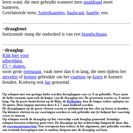
leren want, die men gebruikt wanneer men
staaldraad
moet
hanteren.
Gerelateerde term:
Amerikaantjes
,
haalwant
,
handje
, enz.
~
draagbout
:
horizontale stang die onderdeel is van een
brandschraag
.
~
draaglap
:
Klik hier voor
afbeelding.
F5 = sluiten.
soort grote
roeispaan
, vaak meer dan 6 m lang, die men tijdens het
stevelen
of
bomen
gebruikte om het
vaartuig
op
koers
te kunnen
houden. Kortweg ook
lap
genoemd.
Op schepen met een geringe holte werden draaglappen van ca. 6 m gebruikt. Naar mate
de holte toenam, nam ook de lengte van de draaglap toe. De grootsten waren ca. 9 meter
lang. Op de grote houtvlotten op de Rijn, de
Holländer
, kon de lengte echter oplopen tot
16 meter. Deze lappen moesten door 6 à 7 man bediend worden.
De draaglappen op de grote vlotten waren er uitsluitend om het vlot op koers te houden.
Op kleinere vlotten en op vaartuigen werden ze ook gebruikt om (te helpen) het vaartuig
voort te stuwen.
Op schepen wordt de draaglap op het voorschip vaak
boeglap
genoemd. Sommige
schepen bezaten achterop geen roer. De draaglap op het achterschip fungeerde daar dus
als
roerspaan/stuurriem
. Een roerspaan kan echter, in het algemeen, niet gebruikt worden
om roeiende bewegingen mee te maken, hetgeen met de draaglap wel kan.