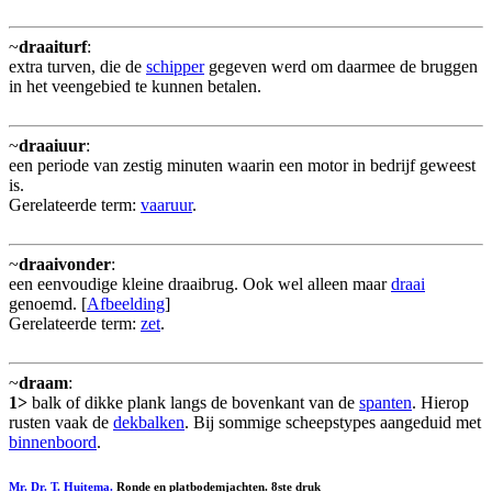
~
draaiturf
:
extra turven, die de
schipper
gegeven werd om daarmee de bruggen
in het veengebied te kunnen betalen.
~
draaiuur
:
een periode van zestig minuten waarin een motor in bedrijf geweest
is.
Gerelateerde term:
vaaruur
.
~
draaivonder
:
een eenvoudige kleine draaibrug. Ook wel alleen maar
draai
genoemd. [
Afbeelding
]
Gerelateerde term:
zet
.
~
draam
:
1>
balk of dikke plank langs de bovenkant van de
spanten
. Hierop
rusten vaak de
dekbalken
. Bij sommige scheepstypes aangeduid met
binnenboord
.
Mr. Dr. T. Huitema.
Ronde en platbodemjachten. 8ste druk