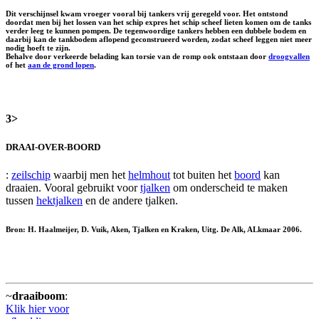
Dit verschijnsel kwam vroeger vooral bij tankers vrij geregeld voor. Het ontstond
doordat men bij het lossen van het schip expres het schip scheef lieten komen om de tanks
verder leeg te kunnen pompen. De tegenwoordige tankers hebben een dubbele bodem en
daarbij kan de tankbodem aflopend geconstrueerd worden, zodat scheef leggen niet meer
nodig hoeft te zijn.
Behalve door verkeerde belading kan torsie van de romp ook ontstaan door
droogvallen
of het
aan de grond lopen
.
3>
DRAAI-OVER-BOORD
:
zeilschip
waarbij men het
helmhout
tot buiten het
boord
kan
draaien. Vooral gebruikt voor
tjalken
om onderscheid te maken
tussen
hektjalken
en de andere tjalken.
Bron: H. Haalmeijer, D. Vuik, Aken, Tjalken en Kraken, Uitg. De Alk, ALkmaar 2006.
~
draaiboom
:
Klik hier voor