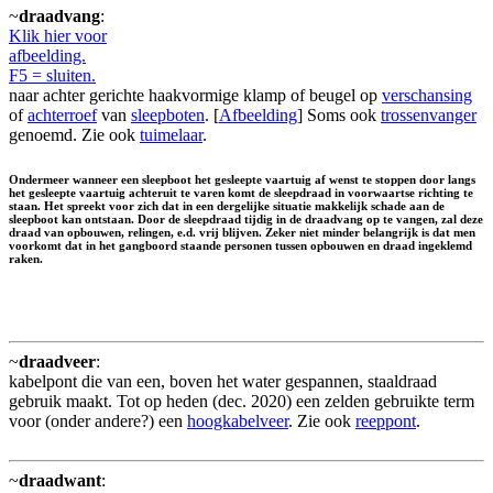
~
draadvang
:
Klik hier voor
afbeelding.
F5 = sluiten.
naar achter gerichte haakvormige klamp of beugel op
verschansing
of
achterroef
van
sleepboten
. [
Afbeelding
] Soms ook
trossenvanger
genoemd. Zie ook
tuimelaar
.
Ondermeer wanneer een sleepboot het gesleepte vaartuig af wenst te stoppen door langs
het gesleepte vaartuig achteruit te varen komt de sleepdraad in voorwaartse richting te
staan. Het spreekt voor zich dat in een dergelijke situatie makkelijk schade aan de
sleepboot kan ontstaan. Door de sleepdraad tijdig in de draadvang op te vangen, zal deze
draad van opbouwen, relingen, e.d. vrij blijven. Zeker niet minder belangrijk is dat men
voorkomt dat in het gangboord staande personen tussen opbouwen en draad ingeklemd
raken.
~
draadveer
:
kabelpont die van een, boven het water gespannen, staaldraad
gebruik maakt. Tot op heden (dec. 2020) een zelden gebruikte term
voor (onder andere?) een
hoogkabelveer
. Zie ook
reeppont
.
~
draadwant
: