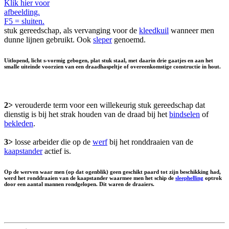
Klik hier voor
afbeelding.
F5 = sluiten.
stuk gereedschap, als vervanging voor de
kleedkuil
wanneer men
dunne lijnen gebruikt. Ook
sleper
genoemd.
Uitlopend, licht s-vormig gebogen, plat stuk staal, met daarin drie gaatjes en aan het
smalle uiteinde voorzien van een draadhaspeltje of overeenkomstige constructie in hout.
2>
verouderde term voor een willekeurig stuk gereedschap dat
dienstig is bij het strak houden van de draad bij het
bindselen
of
bekleden
.
3>
losse arbeider die op de
werf
bij het ronddraaien van de
kaapstander
actief is.
Op de werven waar men (op dat ogenblik) geen geschikt paard tot zijn beschikking had,
werd het ronddraaien van de kaapstander waarmee men het schip de
sleephelling
optrok
door een aantal mannen rondgelopen. Dit waren de draaiers.