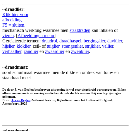
~
draadlier
:
Klik hier voor
afbeelding.
F5 = sluiten.
mechanisch werktuig waarmee men
staaldraden
kan inhalen of
vieren
. [
Afbeeldingen menu
]
Gerelateerde termen:
draadrol
,
draadhaspel
,
bergingslier
,
davitlier
,
hijslier
,
kloklier
, zeil- of
tuiglier
,
strangenlier
,
strijklier
,
vallier
,
verhaallier
,
zandlier
en
zwaardlier
en
zwenklier
.
~
draadmaat
:
soort schuifmaat waarmee men de dikte en omtrek van touw en
staaldraad meet.
De door J. van Beylen beschreven uitvoering is wel zeer uitgebreid vormgegeven. Ik ken
alleen voornoemde uitvoering en die ben ik ook slechts eenmaal bij een tagrijn tegen
gekomen.
Bron:
J. van Beylen
Zeilvaart lexicon, Rijksdienst voor het Cultureel Erfgoed,
Amersfoort, 2023
~
draadmand
: