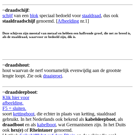
~
draadschijf
:
schijf
van een
blok
speciaal bedoeld voor
staaldraad
, dus ook
staaldraadschijf
genoemd. [
Afbeelding
nr.1]
Deze schijven zijn meestal van metaal en hebben een halfronde groef, die net zo breed is,
als de staaldraad, waarvoor ze bedoeld zijn, dik is.
~
draadshout
:
hout waarvan de nerf voornamelijk evenwijdig aan de grootste
lengte loopt. Zie ook
draaigroei
.
~
draadsleepboot
:
Klik hier voor
afbeelding.
F5 = sluiten.
soort
kettingboot
, die echter in plaats van ketting, staaldraad
gebruikt. In het Nederlands ook bekend als
kabelsleepboot
, als
draadboot
en als
kabelboot
, wat Germanismen zijn. In het Duits
ook
hex(e)
of
Rheintauer
genoemd.