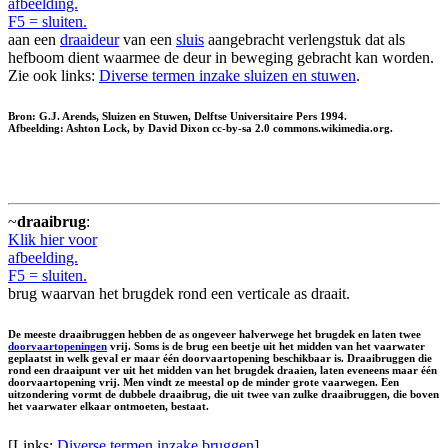
afbeelding.
F5 = sluiten.
aan een
draaideur
van een
sluis
aangebracht verlengstuk dat als
hefboom dient waarmee de deur in beweging gebracht kan worden.
Zie ook links:
Diverse termen inzake sluizen en stuwen
.
Bron: G.J. Arends, Sluizen en Stuwen, Delftse Universitaire Pers 1994.
Afbeelding: Ashton Lock, by David Dixon cc-by-sa 2.0 commons.wikimedia.org.
~
draaibrug
:
Klik hier voor
afbeelding.
F5 = sluiten.
brug waarvan het brugdek rond een verticale as draait.
De meeste draaibruggen hebben de as ongeveer halverwege het brugdek en laten twee
doorvaartopeningen
vrij. Soms is de brug een beetje uit het midden van het vaarwater
geplaatst in welk geval er maar één doorvaartopening beschikbaar is. Draaibruggen die
rond een draaipunt ver uit het midden van het brugdek draaien, laten eveneens maar één
doorvaartopening vrij. Men vindt ze meestal op de minder grote vaarwegen. Een
uitzondering vormt de dubbele draaibrug, die uit twee van zulke draaibruggen, die boven
het vaarwater elkaar ontmoeten, bestaat.
[Links:
Diverse termen inzake bruggen
]