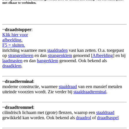
met elkaar te verbinden.
~
draadstopper
:
Klik hier voor
afbeelding.
F5 = sluiten.
inrichting waarmee men
staaldraden
vast kan zetten. O.a. toegepast
op
strangenlieren
en dan
strangenklem
genoemd [
Afbeelding
] en bij
laadmasten
en dan
hangerklem
genoemd. Ook bekend als
draadklem
.
~
draadterminal
:
moderne constructie, waarmee
staaldraad
van een massief metalen
uiteinde voorzien wordt. Zie verder bij
staaldraadterminal
.
~
draadtrommel
:
cilindrisch lichaam met (grote) flenzen, waarop een
staaldraad
gewikkeld kan worden. Ook bekend als
draadrol
of
draadhaspel