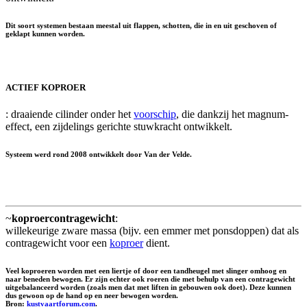
Dit soort systemen bestaan meestal uit flappen, schotten, die in en uit geschoven of
geklapt kunnen worden.
ACTIEF KOPROER
: draaiende cilinder onder het
voorschip
, die dankzij het magnum-
effect, een zijdelings gerichte stuwkracht ontwikkelt.
Systeem werd rond 2008 ontwikkelt door Van der Velde.
~
koproercontragewicht
:
willekeurige zware massa (bijv. een emmer met ponsdoppen) dat als
contragewicht voor een
koproer
dient.
Veel koproeren worden met een liertje of door een tandheugel met slinger omhoog en
naar beneden bewogen. Er zijn echter ook roeren die met behulp van een contragewicht
uitgebalanceerd worden (zoals men dat met liften in gebouwen ook doet). Deze kunnen
dus gewoon op de hand op en neer bewogen worden.
Bron:
kustvaartforum.com
.