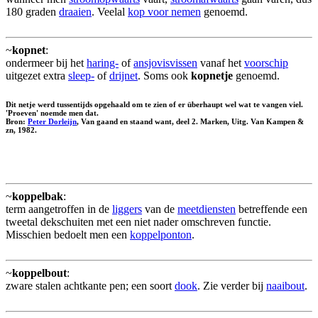
180 graden
draaien
. Veelal
kop voor nemen
genoemd.
~
kopnet
:
ondermeer bij het
haring-
of
ansjovisvissen
vanaf het
voorschip
uitgezet extra
sleep-
of
drijnet
. Soms ook
kopnetje
genoemd.
Dit netje werd tussentijds opgehaald om te zien of er überhaupt wel wat te vangen viel.
'Proeven' noemde men dat.
Bron:
Peter Dorleijn
, Van gaand en staand want, deel 2. Marken, Uitg. Van Kampen &
zn, 1982.
~
koppelbak
:
term aangetroffen in de
liggers
van de
meetdiensten
betreffende een
tweetal dekschuiten met een niet nader omschreven functie.
Misschien bedoelt men een
koppelponton
.
~
koppelbout
:
zware stalen achtkante pen; een soort
dook
. Zie verder bij
naaibout
.