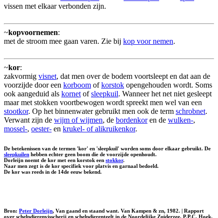
vissen met elkaar verbonden zijn.
~
kopvoornemen
:
met de stroom mee gaan varen. Zie bij
kop voor nemen
.
~
kor
:
zakvormig
visnet
, dat men over de bodem voortsleept en dat aan de
voorzijde door een
korboom
of
korstok
opengehouden wordt. Soms
ook aangeduid als
kornet
of
sleepkuil
. Wanneer het net niet gesleept
maar met stokken voortbewogen wordt spreekt men wel van een
stootkor
. Op het binnenwater gebruikt men ook de term
schrobnet
.
Verwant zijn de
wijm of wijmen
, de
bordenkor
en de
wulken-
,
mossel-
,
oester-
en
krukel- of alikruikenkor
.
De betekenissen van de termen 'kor' en 'sleepkuil' worden soms door elkaar gebruikt. De
sleepkuilen
hebben echter geen boom die de voorzijde openhoudt.
Dorleijn noemt de kor met een korstok een
stokkor
.
Naar men zegt is de kor specifiek voor platvis en garnaal bedoeld.
De kor was reeds in de 14de eeuw bekend.
Bron:
Peter Dorleijn
, Van gaand en staand want. Van Kampen & zn, 1982. | Rapport
over schelpdierenvisscherij en schelpdierenteelt in de Noordelijke Zuiderzee, P.P.C. Hoek,