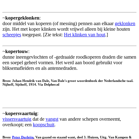
~
kopergeklonken
:
door middel van koperen (of messing) pennen aan elkaar
geklonken
zijn. Het met koper klinken wordt vrijwel alleen bij kleine houten
scheepjes
toegepast. [Zie tekst:
Het klinken van hout
.]
~
kopertouw
:
dunne ineengevlochten of -gedraaide roodkoperen draden die samen
een soepel geheel vormen. Het werd aan boord gebruikt voor
bliksemafleiders en als antennedraden.
Bron: Johan Hendrik van Dale, Van Dale's groot woordenboek der Nederlandsche taal.
Nijhoff, Sijthoff, 1914. Via Delpher.nl
~
kopersvaartuig
:
vissersvaartuig
dat de
vangst
van andere schepen overneemt,
overkoopt; een
koopschuit
.
Bron:
Peter Dorleijn
, Van gaand en staand want, deel 3. Huizen, Uitg. Van Kampen &