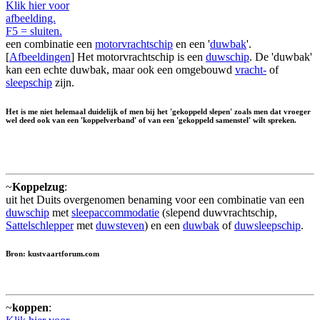
Klik hier voor
afbeelding.
F5 = sluiten.
een combinatie een
motorvrachtschip
en een '
duwbak
'.
[
Afbeeldingen
] Het motorvrachtschip is een
duwschip
. De 'duwbak'
kan een echte duwbak, maar ook een omgebouwd
vracht-
of
sleepschip
zijn.
Het is me niet helemaal duidelijk of men bij het 'gekoppeld slepen' zoals men dat vroeger
wel deed ook van een 'koppelverband' of van een 'gekoppeld samenstel' wilt spreken.
~
Koppelzug
:
uit het Duits overgenomen benaming voor een combinatie van een
duwschip
met
sleepaccommodatie
(slepend duwvrachtschip,
Sattelschlepper
met
duwsteven
) en een
duwbak
of
duwsleepschip
.
Bron: kustvaartforum.com
~
koppen
: