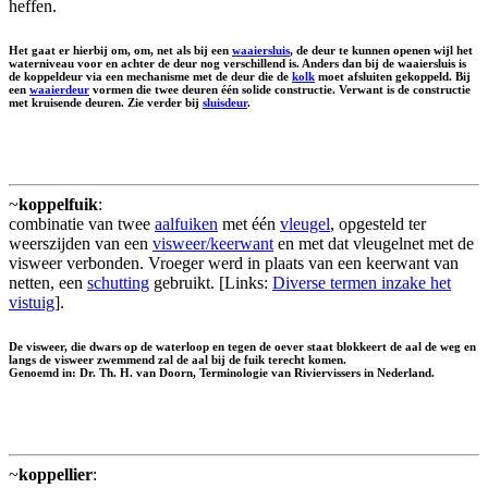
heffen.
Het gaat er hierbij om, om, net als bij een
waaiersluis
, de deur te kunnen openen wijl het
waterniveau voor en achter de deur nog verschillend is. Anders dan bij de waaiersluis is
de koppeldeur via een mechanisme met de deur die de
kolk
moet afsluiten gekoppeld. Bij
een
waaierdeur
vormen die twee deuren één solide constructie. Verwant is de constructie
met kruisende deuren. Zie verder bij
sluisdeur
.
~
koppelfuik
:
combinatie van twee
aalfuiken
met één
vleugel
, opgesteld ter
weerszijden van een
visweer/keerwant
en met dat vleugelnet met de
visweer verbonden. Vroeger werd in plaats van een keerwant van
netten, een
schutting
gebruikt. [Links:
Diverse termen inzake het
vistuig
].
De visweer, die dwars op de waterloop en tegen de oever staat blokkeert de aal de weg en
langs de visweer zwemmend zal de aal bij de fuik terecht komen.
Genoemd in: Dr. Th. H. van Doorn, Terminologie van Riviervissers in Nederland.
~
koppellier
: