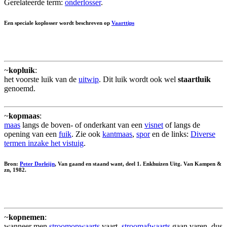
Gerelateerde term:
onderlosser
.
Een speciale koplosser wordt beschreven op
Vaarttips
~
kopluik
:
het voorste luik van de
uitwip
. Dit luik wordt ook wel
staartluik
genoemd.
~
kopmaas
:
maas
langs de boven- of onderkant van een
visnet
of langs de
opening van een
fuik
. Zie ook
kantmaas
,
spor
en de links:
Diverse
termen inzake het vistuig
.
Bron:
Peter Dorleijn
, Van gaand en staand want, deel 1. Enkhuizen Uitg. Van Kampen &
zn, 1982.
~
kopnemen
:
wanneer men
stroomopwaarts
vaart,
stroomafwaarts
gaan varen, dus