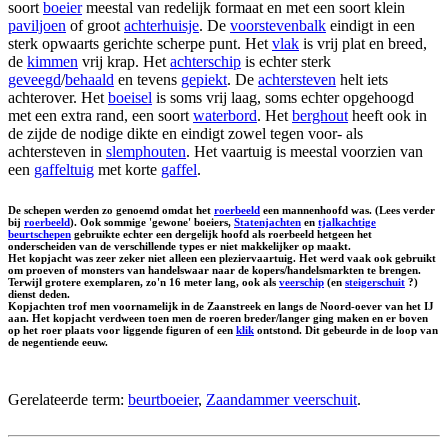
soort
boeier
meestal van redelijk formaat en met een soort klein
paviljoen
of groot
achterhuisje
. De
voorstevenbalk
eindigt in een
sterk opwaarts gerichte scherpe punt. Het
vlak
is vrij plat en breed,
de
kimmen
vrij krap. Het
achterschip
is echter sterk
geveegd
/
behaald
en tevens
gepiekt
. De
achtersteven
helt iets
achterover. Het
boeisel
is soms vrij laag, soms echter opgehoogd
met een extra rand, een soort
waterbord
. Het
berghout
heeft ook in
de zijde de nodige dikte en eindigt zowel tegen voor- als
achtersteven in
slemphouten
. Het vaartuig is meestal voorzien van
een
gaffeltuig
met korte
gaffel
.
De schepen werden zo genoemd omdat het
roerbeeld
een mannenhoofd was. (Lees verder
bij
roerbeeld
). Ook sommige 'gewone' boeiers,
Statenjachten
en
tjalkachtige
beurtschepen
gebruikte echter een dergelijk hoofd als roerbeeld hetgeen het
onderscheiden van de verschillende types er niet makkelijker op maakt.
Het kopjacht was zeer zeker niet alleen een pleziervaartuig. Het werd vaak ook gebruikt
om proeven of monsters van handelswaar naar de kopers/handelsmarkten te brengen.
Terwijl grotere exemplaren, zo'n 16 meter lang, ook als
veerschip
(en
steigerschuit
?)
dienst deden.
Kopjachten trof men voornamelijk in de Zaanstreek en langs de Noord-oever van het IJ
aan. Het kopjacht verdween toen men de roeren breder/langer ging maken en er boven
op het roer plaats voor liggende figuren of een
klik
ontstond. Dit gebeurde in de loop van
de negentiende eeuw.
Gerelateerde term:
beurtboeier
,
Zaandammer veerschuit
.