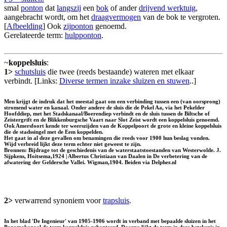
smal
ponton
dat
langszij
een
bok
of ander
drijvend werktuig
,
aangebracht wordt, om het
draagvermogen
van de bok te vergroten.
[
Afbeelding
] Ook
zijponton
genoemd.
Gerelateerde term:
hulpponton
.
~
koppelsluis
:
1>
schutsluis
die twee (reeds bestaande) wateren met elkaar
verbindt. [Links:
Diverse termen inzake sluizen en stuwen
..]
Men krijgt de indruk dat het meestal gaat om een verbinding tussen een (van oorsprong)
stromend water en kanaal. Onder andere de sluis die de Pekel Aa, via het Pekelder
Hoofddiep, met het Stadskanaal/Boerendiep verbindt en de sluis tussen de Biltsche of
Zeistergrift en de Blikkenburgsche Vaart naar Slot Zeist wordt een koppelsluis genoemd.
Ook Amersfoort kende ter weerszijden van de Koppelpoort de grote en kleine koppelsluis
die de stadssingel met de Eem koppelden.
Het gaat in al deze gevallen om benamingen die reeds voor 1900 hun beslag vonden.
Wijd verbreid lijkt deze term echter niet geweest te zijn.
Bronnen: Bijdrage tot de geschiedenis van de waterstaatstoestanden van Westerwolde. J.
Sijpkens, Hoitsema,1924 | Albertus Christiaan van Daalen in De verbetering van de
afwatering der Geldersche Vallei. Wigman,1904. Beiden via Delpher.nl
2>
verwarrend synoniem voor
trapsluis
.
In het blad 'De Ingenieur' van 1905-1906 wordt in verband met bepaalde sluizen in het
Panamakanaal de term koppelsluis gehanteerd. Daarna lijkt de term in deze betekenis in