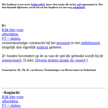
Het kophout is een soort
fokkegaffel
, maar dan eentje die in het
zeil
opgenomen is. Het
doorlopende lijketouw wordt boven het kophout tot een oog
gebindseld
.
b>
Klik hier voor
afbeelding.
F5 = sluiten.
overeenkomstige constructie bij het
grootzeil
en het
gaffeltopzeil
,
mogelijk dan eigenlijk
tophout
geheten.
2>
houten bovendeel op de as van de spil die gebruikt wordt bij de
zegenvisserij
. [Links:
Diverse termen inzake de visserij
.]
Genoemd in: Dr. Th. H. van Doorn, Terminologie van Riviervissers in Nederland.
~
Kopjacht
:
Klik hier voor
afbeelding.
F5 = sluiten.