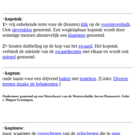
~
kopstuk
:
1>
vrij onbekende term voor de (houten)
klik
op de
voorstevenbalk
.
Ook
stevenklos
genoemd. Een wegklapbaar kopstuk wordt door
sommige mensen abusievelijk een
klapmuts
genoemd.
2>
houten dubbeling op de kop van het
zwaard
. Het kopstuk
verbindt de uiteinde van de
zwaardposten
met elkaar en wordt ook
spiegel
genoemd.
~
kopton
:
oude naam voor een drijvend
baken
met
topteken
. [Links:
Diverse
termen inzake de bebakening
.]
Ondermeer genoemd op een Waterkaart van de Westerschelde, boven Hansweert. Gebr.
v. Dingen Groningen.
~
koptouw
:
touw waarmee de
voorschepen
van de
zeilschepen
die in
span