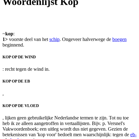
Woordenlijst Kop
~
kop
:
1>
voorste deel van het
schip
. Ongeveer halverwege de
boegen
beginnend.
KOP OP DE WIND
: recht tegen de wind in.
KOP OP DE EB
,
KOP OP DE VLOED
, lijken geen gebruikelijke Nederlandse termen te zijn. Tot nu toe
heb ik ze alleen aangetroffen in vertaallijsten. Bijv. p. Versnel's
Vakwoordenboek; een uitleg wordt dus niet gegeven. Gezien de
betekenissen van 'kop voor' bedoelt men waarschijnlijk: tegen de
eb-