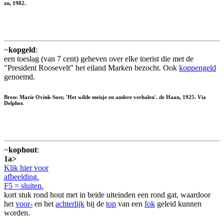
zn, 1982.
~
kopgeld
:
een toeslag (van 7 cent) geheven over elke toerist die met de
"President Roosevelt" het eiland Marken bezocht. Ook
koppengeld
genoemd.
Bron: Marie Ovink-Soer, 'Het wilde meisje en andere verhalen'. de Haan, 1925. Via
Delpher.
~
kophout
:
1a>
Klik hier voor
afbeelding.
F5 = sluiten.
kort stuk rond hout met in beide uiteinden een rond gat, waardoor
het
voor-
en het
achterlijk
bij de
top
van een
fok
geleid kunnen
worden.