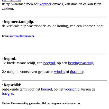
liertje waarmee men het
koproer
omlaag kan draaien of kan laten
zakken.
~
koproerstandpijp
:
de verticale pijp waardoor de as, de koning, van een koproer loopt.
Bron:
kustvaartforum.com
.
~
koprol
:
1>
brede zware schijf, een
boegrol
, op een
bergingsvaartuig
.
2>
nabij de voorsteven geplaatste
windas
of
draadlier
.
~
kopschild
:
onbekende term voor het
boeisel
, op het
voorschip
, tussen de
boegen
.
Slechts één vermelding gevonden. Helaas vergeten te noteren waar.