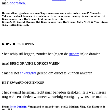
men
opdraaien
.
De aan elkaar geschreven vorm 'kopvoornemen' zou onder invloed van P. Versnel's
Vakwoordenboek kunnen zijn ontstaan. De vorm kop-voornemen, die voorkomt in Het
Binnenaanvarings Reglement, lijkt mij niet correct.
Bron: A. De Vos, M. Braam, Het Binnenaanvarings Reglement, Uitg. Nijgh & Van Ditmar
N.V., Rotterdam 1931.
KOP VOOR STOPPEN
: het schip stil leggen, zonder het (tegen de
stroom
in) te draaien.
(met) DREG OF ANKER OP KOP VAREN
: met al het
ankergerei
gereed om direct te kunnen ankeren.
HET ZWAARD OP ZIJN KOP
: het zwaard helemaal recht naar beneden gestoken. Iets wat vissers
nog wel eens deden wanneer ze weinig voortgang wenste te maken.
Bron:
Peter Dorleijn
, Van gaand en staand want, deel 2. Marken, Uitg. Van Kampen &
zn, 1982.