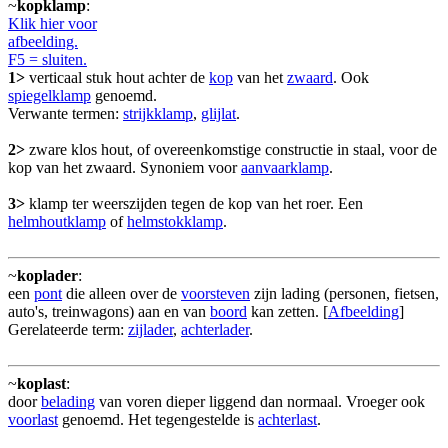
~
kopklamp
:
Klik hier voor
afbeelding.
F5 = sluiten.
1>
verticaal stuk hout achter de
kop
van het
zwaard
. Ook
spiegelklamp
genoemd.
Verwante termen:
strijkklamp
,
glijlat
.
2>
zware klos hout, of overeenkomstige constructie in staal, voor de
kop van het zwaard. Synoniem voor
aanvaarklamp
.
3>
klamp ter weerszijden tegen de kop van het roer. Een
helmhoutklamp
of
helmstokklamp
.
~
koplader
:
een
pont
die alleen over de
voorsteven
zijn lading (personen, fietsen,
auto's, treinwagons) aan en van
boord
kan zetten. [
Afbeelding
]
Gerelateerde term:
zijlader
,
achterlader
.
~
koplast
:
door
belading
van voren dieper liggend dan normaal. Vroeger ook
voorlast
genoemd. Het tegengestelde is
achterlast
.