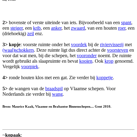
2>
bovenste of verste uiteinde van iets. Bijvoorbeeld van een
spant
,
een
steiger
, een
krib
, een
anker
, het
zwaard
, van een houten
roer
, een
(driehoekig)
zeil
enz.
3>
kopje
: voorste ruimte onder het
voordek
bij de
riviervisserij
met
(waal)schokkers
. Deze ruimte ligt dus direct achter de
voorsteven
en
voor dat wat men, bij die schepen, het
vooronder
noemt. De ruimte
wordt gebruikt als slaapruimte en bevat
kooien
. Ook
krop
genoemd.
Vergelijk
voorpiek
.
4>
ronde houten klos met een gat. Zie verder bij
koppetje
.
5>
de wangen van de
braadspil
op Vlaamse schepen. Voor
Nederlands zie verder bij
wang
.
Bron: Maurice Kaak, Vlaamse en Brabantse Binnenschepen.... Gent 2010.
~
kopaak
: