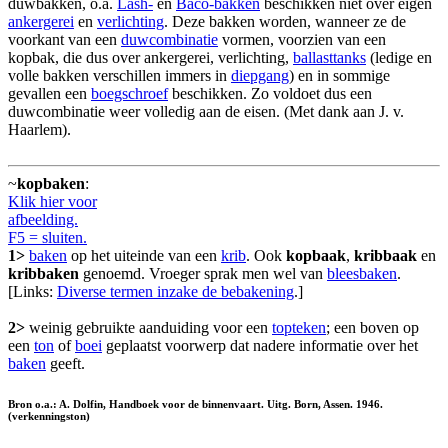
duwbakken, o.a.
Lash-
en
Baco-bakken
beschikken niet over eigen
ankergerei
en
verlichting
. Deze bakken worden, wanneer ze de
voorkant van een
duwcombinatie
vormen, voorzien van een
kopbak, die dus over ankergerei, verlichting,
ballasttanks
(ledige en
volle bakken verschillen immers in
diepgang
) en in sommige
gevallen een
boegschroef
beschikken. Zo voldoet dus een
duwcombinatie weer volledig aan de eisen. (Met dank aan J. v.
Haarlem).
~
kopbaken
:
Klik hier voor
afbeelding.
F5 = sluiten.
1>
baken
op het uiteinde van een
krib
. Ook
kopbaak
,
kribbaak
en
kribbaken
genoemd. Vroeger sprak men wel van
bleesbaken
.
[Links:
Diverse termen inzake de bebakening
.]
2>
weinig gebruikte aanduiding voor een
topteken
; een boven op
een
ton
of
boei
geplaatst voorwerp dat nadere informatie over het
baken
geeft.
Bron o.a.: A. Dolfin, Handboek voor de binnenvaart. Uitg. Born, Assen. 1946.
(verkenningston)