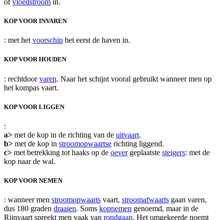
of
vloedstroom
in.
KOP VOOR INVAREN
: met het
voorschip
het eerst de haven in.
KOP VOOR HOUDEN
: rechtdoor
varen
. Naar het schijnt vooral gebruikt wanneer men op
het kompas vaart.
KOP VOOR LIGGEN
:
a>
met de kop in de richting van de
uitvaart
.
b>
met de kop in
stroomopwaartse
richting liggend.
c>
met betrekking tot haaks op de
oever
geplaatste
steigers
: met de
kop naar de wal.
KOP VOOR NEMEN
: wanneer men
stroomopwaarts
vaart,
stroomafwaarts
gaan varen,
dus 180 graden
draaien
. Soms
kopnemen
genoemd, maar in de
Rijnvaart spreekt men vaak van
rondgaan
. Het omgekeerde noemt