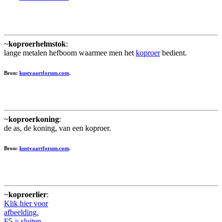
~
koproerhelmstok
:
lange metalen hefboom waarmee men het
koproer
bedient.
Bron:
kustvaartforum.com
.
~
koproerkoning
:
de as, de koning, van een koproer.
Bron:
kustvaartforum.com
.
~
koproerlier
:
Klik hier voor
afbeelding.
F5 = sluiten.