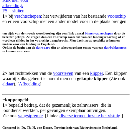
Klik hier voor
afbeelding.
F5 = sluiten.
1>
bij
vrachtschepen
: het verwijderen van het bestaande
voorschip
en er een voorschip met een ander model voor in de plaats brengen.
ten tijde van de tweede wereldoorlog zijn een flink aantal
binnenvaartschepen
door de
bezetter gekopt. Ze kregen dan een voorschip zoals dat van een landingsvaartuig of er
werd een rijklep in het voorschip aangebracht. Men dacht ze zo geschikt te kunnen
maken voor een landing in Engeland.
Ook in de begin van de
duwvaart
zijn er schepen gekopt om ze van een
duwbakkenneus
te kunnen voorzien.
2>
het rechttrekken van de
voorsteven
van een
klipper
. Een klipper
waarbij zulks gebeurt is noemt men een
gekopte klipper
(Zie ook
aldaar
). [
Afbeelding
]
~
koppengeld
:
1>
bepaald bedrag, dat de gezamenlijke zalmvissers, die in
loondienst werkten, per gevangen exemplaar ontvingen.
Zie ook
vangstpremie
. [Links:
diverse termen inzake het vistuig
.]
Genoemd in: Dr. Th. H. van Doorn, Terminologie van Riviervissers in Nederland.