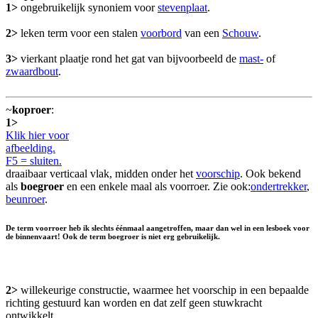
1>
ongebruikelijk synoniem voor
stevenplaat
.
2>
leken term voor een stalen
voorbord
van een
Schouw
.
3>
vierkant plaatje rond het gat van bijvoorbeeld de
mast-
of
zwaardbout
.
~
koproer
:
1>
Klik hier voor
afbeelding.
F5 = sluiten.
draaibaar verticaal vlak, midden onder het
voorschip
. Ook bekend
als
boegroer
en een enkele maal als voorroer. Zie ook:
ondertrekker
,
beunroer
.
De term voorroer heb ik slechts éénmaal aangetroffen, maar dan wel in een lesboek voor
de binnenvaart! Ook de term boegroer is niet erg gebruikelijk.
2>
willekeurige constructie, waarmee het voorschip in een bepaalde
richting gestuurd kan worden en dat zelf geen stuwkracht
ontwikkelt.