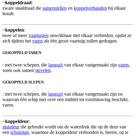
~
koppeldraad
:
zware staaldraad die
samenstellen
en
koppelverbanden
bij elkaar
houdt.
~
koppelen
:
twee of meer
vaartuigen
onwrikbaar met elkaar verbinden, opdat ze
zich tijdens het
varen
als één groot vaartuig zullen gedragen.
GEKOPPELD VAREN
: met twee schepen, die
langszij
van elkaar vastgemaakt zijn
varen
,
soms ook samen
stevelen
.
GEKOPPELD SLEPEN
: met twee schepen, die
langszij
van elkaar vastgemaakt zijn en
waarvan één schip niet over een middel tot voortstuwing beschikt,
varen.
~
koppeldeur
:
sluisdeur
die gebruikt wordt om de waterdruk die op de deur van
een
schutsluis
, waarmee de koppeldeur verbonden is, heerst, op te