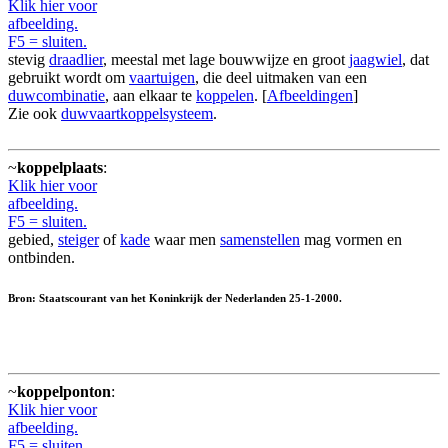
Klik hier voor
afbeelding.
F5 = sluiten.
stevig
draadlier
, meestal met lage bouwwijze en groot
jaagwiel
, dat
gebruikt wordt om
vaartuigen
, die deel uitmaken van een
duwcombinatie
, aan elkaar te
koppelen
. [
Afbeeldingen
]
Zie ook
duwvaartkoppelsysteem
.
~
koppelplaats
:
Klik hier voor
afbeelding.
F5 = sluiten.
gebied,
steiger
of
kade
waar men
samenstellen
mag vormen en
ontbinden.
Bron: Staatscourant van het Koninkrijk der Nederlanden 25-1-2000.
~
koppelponton
:
Klik hier voor
afbeelding.
F5 = sluiten.