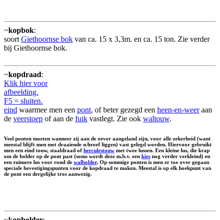
~
kopbok
:
soort
Giethoornse bok
van ca. 15 x 3,3m. en ca. 15 ton. Zie verder
bij Giethoornse bok.
~
kopdraad
:
Klik hier voor
afbeelding.
F5 = sluiten.
eind
waarmee men een
pont
, of beter gezegd een
heen-en-weer
aan
de
veerstoep
of aan de
fuik
vastlegt. Zie ook
waltouw
.
Veel ponten moeten wanneer zij aan de oever aangeland zijn, voor alle zekerheid (want
meestal blijft men met draaiende schroef liggen) vast gelegd worden. Hiervoor gebruikt
men een eind touw, staaldraad of
herculestouw
met twee lussen. Een kleine lus, die krap
om de bolder op de pont past (soms wordt deze m.b.v. een
kies
nog verder verkleind) en
een ruimere lus voor rond de
walbolder
. Op sommige ponten is men er toe over gegaan
speciale bevestigingspunten voor de kopdraad te maken. Meestal is op elk hoekpunt van
de pont een dergelijke tros aanwezig.
~
kopbolder
: