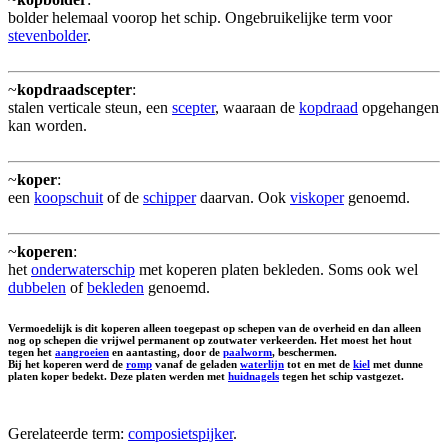
bolder helemaal voorop het schip. Ongebruikelijke term voor
stevenbolder
.
~
kopdraadscepter
:
stalen verticale steun, een
scepter
, waaraan de
kopdraad
opgehangen
kan worden.
~
koper
:
een
koopschuit
of de
schipper
daarvan. Ook
viskoper
genoemd.
~
koperen
:
het
onderwaterschip
met koperen platen bekleden. Soms ook wel
dubbelen
of
bekleden
genoemd.
Vermoedelijk is dit koperen alleen toegepast op schepen van de overheid en dan alleen
nog op schepen die vrijwel permanent op zoutwater verkeerden. Het moest het hout
tegen het
aangroeien
en aantasting, door de
paalworm
, beschermen.
Bij het koperen werd de
romp
vanaf de geladen
waterlijn
tot en met de
kiel
met dunne
platen koper bedekt. Deze platen werden met
huidnagels
tegen het schip vastgezet.
Gerelateerde term:
composietspijker
.