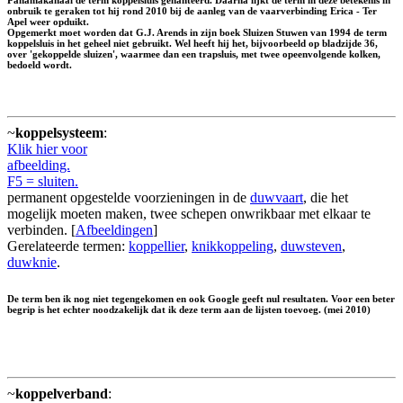
onbruik te geraken tot hij rond 2010 bij de aanleg van de vaarverbinding Erica - Ter
Apel weer opduikt.
Opgemerkt moet worden dat G.J. Arends in zijn boek Sluizen Stuwen van 1994 de term
koppelsluis in het geheel niet gebruikt. Wel heeft hij het, bijvoorbeeld op bladzijde 36,
over 'gekoppelde sluizen', waarmee dan een trapsluis, met twee opeenvolgende kolken,
bedoeld wordt.
~
koppelsysteem
:
Klik hier voor
afbeelding.
F5 = sluiten.
permanent opgestelde voorzieningen in de
duwvaart
, die het
mogelijk moeten maken, twee schepen onwrikbaar met elkaar te
verbinden. [
Afbeeldingen
]
Gerelateerde termen:
koppellier
,
knikkoppeling
,
duwsteven
,
duwknie
.
De term ben ik nog niet tegengekomen en ook Google geeft nul resultaten. Voor een beter
begrip is het echter noodzakelijk dat ik deze term aan de lijsten toevoeg. (mei 2010)
~
koppelverband
: