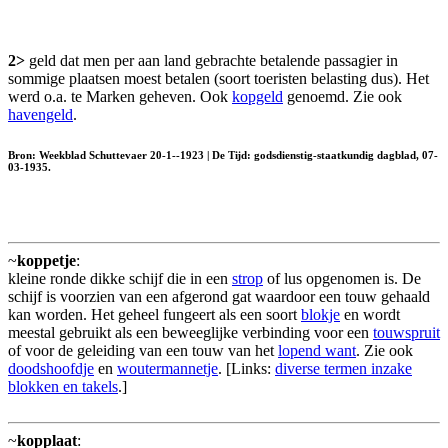
2>
geld dat men per aan land gebrachte betalende passagier in
sommige plaatsen moest betalen (soort toeristen belasting dus). Het
werd o.a. te Marken geheven. Ook
kopgeld
genoemd. Zie ook
havengeld
.
Bron: Weekblad Schuttevaer 20-1--1923 | De Tĳd: godsdienstig-staatkundig dagblad, 07-
03-1935.
~
koppetje
:
kleine ronde dikke schijf die in een
strop
of lus opgenomen is. De
schijf is voorzien van een afgerond gat waardoor een touw gehaald
kan worden. Het geheel fungeert als een soort
blokje
en wordt
meestal gebruikt als een beweeglijke verbinding voor een
touwspruit
of voor de geleiding van een touw van het
lopend want
. Zie ook
doodshoofdje
en
woutermannetje
. [Links:
diverse termen inzake
blokken en takels
.]
~
kopplaat
: