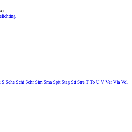
ven.
elichting
k
S
Sche
Schi
Schr
Sim
Sma
Spit
Stag
Sti
Stre
T
To
U
V
Ver
Vla
Vol