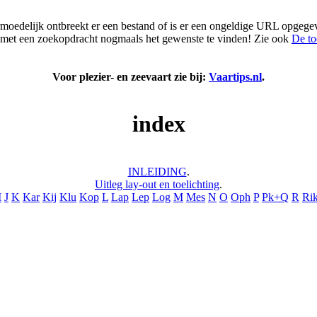
moedelijk ontbreekt er een bestand of is er een ongeldige URL opgege
 met een zoekopdracht nogmaals het gewenste te vinden! Zie ook
De to
Voor plezier- en zeevaart zie bij:
Vaartips.nl
.
index
INLEIDING
.
Uitleg lay-out en toelichting
.
I
J
K
Kar
Kij
Klu
Kop
L
Lap
Lep
Log
M
Mes
N
O
Oph
P
Pk+Q
R
Ri