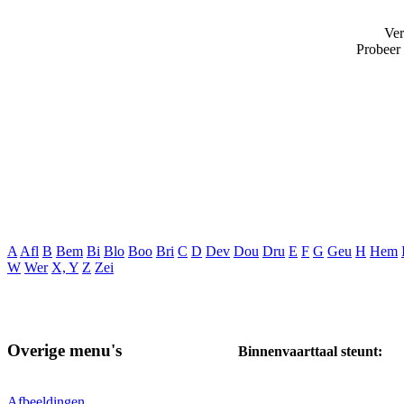
Ver
Probeer
A
Afl
B
Bem
Bi
Blo
Boo
Bri
C
D
Dev
Dou
Dru
E
F
G
Geu
H
Hem
W
Wer
X, Y
Z
Zei
Overige menu's
Binnenvaarttaal steunt:
Afbeeldingen