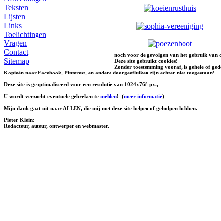
Teksten
Lijsten
Links
Toelichtingen
Vragen
Contact
noch voor de gevolgen van het gebruik van d
Sitemap
Deze site gebruikt cookies!
Zonder toestemming vooraf, is gehele of gede
Kopieën naar Facebook, Pinterest, en andere doorgeefluiken zijn echter niet toegestaan!
Deze site is geoptimaliseerd voor een resolutie van 1024x768 px.,
U wordt verzocht eventuele gebreken te
melden
!
(
meer informatie
)
Mijn dank gaat uit naar ALLEN, die mij met deze site helpen of geholpen hebben.
Pieter Klein:
Redacteur, auteur, ontwerper en webmaster.