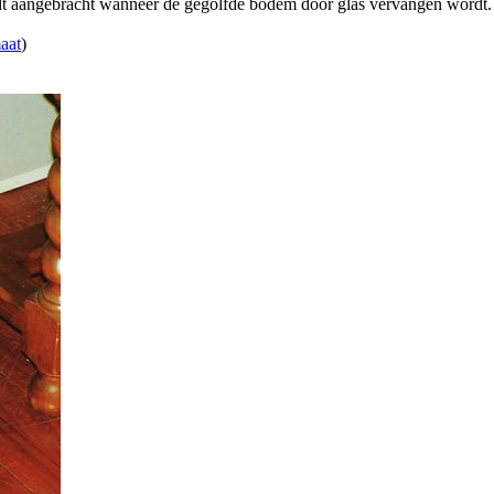
t aangebracht wanneer de gegolfde bodem door glas vervangen wordt.
aat
)