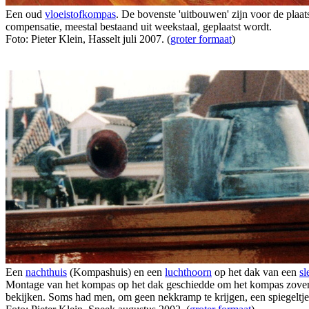
Een oud
vloeistofkompas
. De bovenste 'uitbouwen' zijn voor de plaat
compensatie, meestal bestaand uit weekstaal, geplaatst wordt.
Foto: Pieter Klein, Hasselt juli 2007. (
groter formaat
)
Een
nachthuis
(Kompashuis) en een
luchthoorn
op het dak van een
sl
Montage van het kompas op het dak geschiedde om het kompas zover m
bekijken. Soms had men, om geen nekkramp te krijgen, een spiegeltj