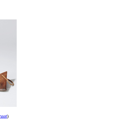
maat
)