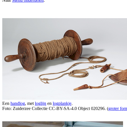
Naar
Menu onderdelen
.
Een
handlog
, met
loglijn
en
logplankje
.
Foto: Zuiderzee Collectie CC-BY-SA-4.0 Object 020296. (
groter for