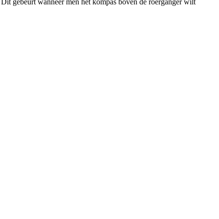
 Dit gebeurt wanneer men het kompas boven de roerganger wilt