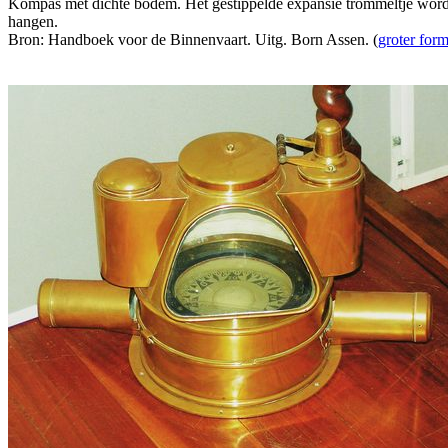
Kompas met dichte bodem. Het gestippelde expansie trommeltje word
hangen.
Bron: Handboek voor de Binnenvaart. Uitg. Born Assen. (
groter form