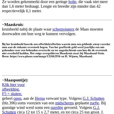
Ze worden gekenmerkt door een geringe
holte
, die vaak niet meer
dan 1,6 meter bedraagt. Lengte en breedte zijn minder dan 42
respectievelijk 6,1 meter.
~
Maaskruis
:
kruisbeeld nabij de plaats waar
scheepsjagers
de Maas moesten
doorwaden om hun weg te kunnen vervolgen.
Bij het kruisbeeld hoorde een offerblok/offerbus waarin men een geldstuk wierp voordat
men aan de riskante oversteek begon. Van het geofferde geld werd jaarlijks een mis
gehouden voor een behouden overtocht en ter nagedachtenis aan hen die de oversteek
niet overleefd hadden. Het enige overgebleven Maaskruis staat bij Maasband-Stein.
Bron: https://www.pbase.com/image/132662956 en H. Wijnen, Maasband.
~
Maaspont(je)
:
Klik hier voor
afbeelding.
F5 = sluiten.
geheel
open
, aan de
Herna
verwant type. Volgens
G.J. Schutten
(blz.396) soms voorzien van een
midscheeps
geplaatst
roefje
. Bij
gunstige wind werd soms een
razeiltje
gevoerd. Volgens
G.J.
Schutten
circa 12 tot 15 x 2,7 meter, en tot circa 25 ton groot. J.