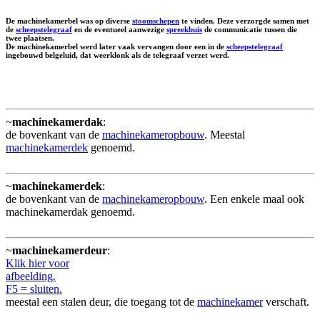
De machinekamerbel was op diverse
stoomschepen
te vinden. Deze verzorgde samen met
de
scheepstelegraaf
en de eventueel aanwezige
spreekbuis
de communicatie tussen die
twee plaatsen.
De machinekamerbel werd later vaak vervangen door een in de
scheepstelegraaf
ingebouwd belgeluid, dat weerklonk als de telegraaf verzet werd.
~
machinekamerdak
:
de bovenkant van de
machinekameropbouw
. Meestal
machinekamerdek
genoemd.
~
machinekamerdek
:
de bovenkant van de
machinekameropbouw
. Een enkele maal ook
machinekamerdak genoemd.
~
machinekamerdeur
:
Klik hier voor
afbeelding.
F5 = sluiten.
meestal een stalen deur, die toegang tot de
machinekamer
verschaft.