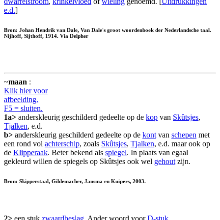
dwarrelstroom
,
krinkelvloed
of
wieling
genoemd. [
Uitdrukkingen
e.d.
]
Bron: Johan Hendrik van Dale, Van Dale's groot woordenboek der Nederlandsche taal.
Nijhoff, Sijthoff, 1914. Via Delpher
~
maan
:
Klik hier voor
afbeelding.
F5 = sluiten.
1a>
anderskleurig geschilderd gedeelte op de
kop
van
Skûtsjes
,
Tjalken
, e.d.
b>
anderskleurig geschilderd gedeelte op de
kont
van
schepen
met
een rond vol
achterschip
, zoals
Skûtsjes
,
Tjalken
, e.d. maar ook op
de
Klipperaak
. Beter bekend als
spiegel
. In plaats van egaal
gekleurd willen de spiegels op Skûtsjes ook wel
gehout
zijn.
Bron: Skipperstaal, Gildemacher, Jansma en Kuipers, 2003.
2>
een stuk
zwaardbeslag
. Ander woord voor
D-stuk
.