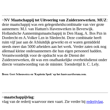
~
NV Maatschappij tot Uitvoering van Zuiderzeewerken
,
MUZ
:
deze maatschappij was een gelegenheidscombinatie van vier grote
aannemers: M.J. van Hattum's Havenwerken in Beverwijk.
Hollandsche Aannemingsmaatschappij in Den Haag, A. Bos Pzn in
Dordrecht en A.Volker Lzn in Sliedrecht. Deze combinatie heeft
ruim vijf jaar aan de Afsluitdijk gewerkt en er waren gemiddeld
steeds meer dan 5000 arbeiders aan het werk. Verder zaten ook nog
allemaal kleine onderaannemers die hun eigen personeel hadden.
Verantwoordelijk voor de opdracht was de Dienst der
Zuiderzeewerken, dit was een onafhankelijke overheidsdienst onder
directe verantwoording van de minister. Toendertijd Ir. C. Lely.
Bron: Gert Schouwstra en 'Kapitein Spok' op het kustvaartforum.com.
~
maatschappijvlag
:
vlag van de rederij waarvoor men vaart. Zie verder bij
rederijvlag
.