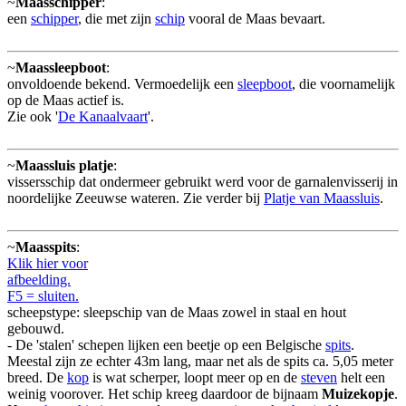
~
Maasschipper
:
een
schipper
, die met zijn
schip
vooral de Maas bevaart.
~
Maassleepboot
:
onvoldoende bekend. Vermoedelijk een
sleepboot
, die voornamelijk
op de Maas actief is.
Zie ook '
De Kanaalvaart
'.
~
Maassluis platje
:
vissersschip dat ondermeer gebruikt werd voor de garnalenvisserij in
noordelijke Zeeuwse wateren. Zie verder bij
Platje van Maassluis
.
~
Maasspits
:
Klik hier voor
afbeelding.
F5 = sluiten.
scheepstype: sleepschip van de Maas zowel in staal en hout
gebouwd.
- De 'stalen' schepen lijken een beetje op een Belgische
spits
.
Meestal zijn ze echter 43m lang, maar net als de spits ca. 5,05 meter
breed. De
kop
is wat scherper, loopt meer op en de
steven
helt een
weinig voorover. Het schip kreeg daardoor de bijnaam
Muizekopje
.