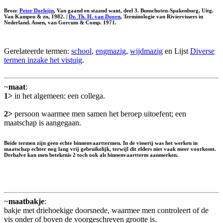
Bron:
Peter Dorleijn
, Van gaand en staand want, deel 3. Bunschoten-Spakenburg, Uitg.
Van Kampen & zn, 1982. |
Dr. Th. H. van Doorn
, Terminologie van Riviervissers in
Nederland. Assen, van Gorcum & Comp. 1971.
Gerelateerde termen:
school
,
engmazig
,
wijdmazig
en Lijst
Diverse
termen inzake het vistuig
.
~
maat
:
1>
in het algemeen: een collega.
2>
persoon waarmee men samen het beroep uitoefent; een
maatschap is aangegaan.
Beide termen zijn geen echte binnenvaarttermen. In de visserij was het werken in
maatschap echter nog lang vrij gebruikelijk, terwijl dit elders niet vaak meer voorkomt.
Derhalve kan men betekenis 2 toch ook als binnenvaartterm aanmerken.
~
maatbakje
:
bakje met driehoekige doorsnede, waarmee men controleert of de
vis onder of boven de voorgeschreven grootte is.