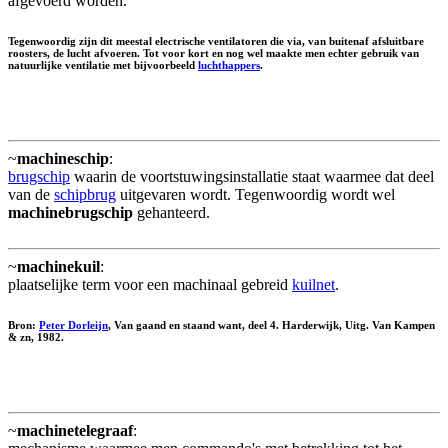
afgevoerd worden.
Tegenwoordig zijn dit meestal electrische ventilatoren die via, van buitenaf afsluitbare
roosters, de lucht afvoeren. Tot voor kort en nog wel maakte men echter gebruik van
natuurlijke ventilatie met bijvoorbeeld
luchthappers
.
~
machineschip
:
brugschip
waarin de voortstuwingsinstallatie staat waarmee dat deel
van de
schipbrug
uitgevaren wordt. Tegenwoordig wordt wel
machinebrugschip
gehanteerd.
~
machinekuil
:
plaatselijke term voor een machinaal gebreid
kuilnet
.
Bron:
Peter Dorleijn
, Van gaand en staand want, deel 4. Harderwijk, Uitg. Van Kampen
& zn, 1982.
~
machinetelegraaf
: