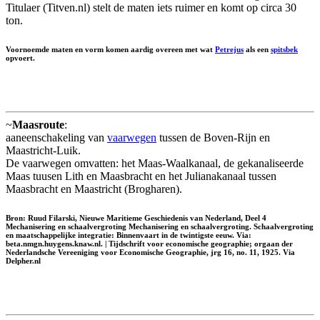
Titulaer (Titven.nl) stelt de maten iets ruimer en komt op circa 30
ton.
Voornoemde maten en vorm komen aardig overeen met wat
Petrejus
als een
spitsbek
opvoert.
~
Maasroute
:
aaneenschakeling van
vaarwegen
tussen de Boven-Rijn en
Maastricht-Luik.
De vaarwegen omvatten: het Maas-Waalkanaal, de gekanaliseerde
Maas tuusen Lith en Maasbracht en het Julianakanaal tussen
Maasbracht en Maastricht (Brogharen).
Bron: Ruud Filarski, Nieuwe Maritieme Geschiedenis van Nederland, Deel 4
Mechanisering en schaalvergroting Mechanisering en schaalvergroting. Schaalvergroting
en maatschappelijke integratie: Binnenvaart in de twintigste eeuw. Via:
beta.nmgn.huygens.knaw.nl. | Tijdschrift voor economische geographie; orgaan der
Nederlandsche Vereeniging voor Economische Geographie, jrg 16, no. 11, 1925. Via
Delpher.nl