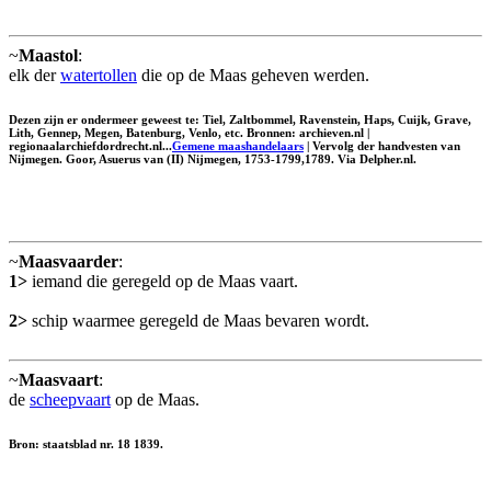
~
Maastol
:
elk der
watertollen
die op de Maas geheven werden.
Dezen zijn er ondermeer geweest te: Tiel, Zaltbommel, Ravenstein, Haps, Cuijk, Grave,
Lith, Gennep, Megen, Batenburg, Venlo, etc. Bronnen: archieven.nl |
regionaalarchiefdordrecht.nl...
Gemene maashandelaars
| Vervolg der handvesten van
Nijmegen. Goor, Asuerus van (II) Nijmegen, 1753-1799,1789. Via Delpher.nl.
~
Maasvaarder
:
1>
iemand die geregeld op de Maas vaart.
2>
schip waarmee geregeld de Maas bevaren wordt.
~
Maasvaart
:
de
scheepvaart
op de Maas.
Bron: staatsblad nr. 18 1839.