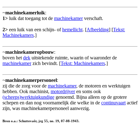
~
machinekamerluik
:
1>
luik dat toegang tot de
machinekamer
verschaft.
2>
een luik van een schijn- of
hemellicht
. [
Afbeelding
] [
Tekst:
Machinekamers
.]
~
machinekameropbouw
:
boven het
dek
uitstekende ruimte, waarin of waaronder de
machinekamer
zich bevindt. [
Tekst: Machinekamers
.]
~
machinekamerpersoneel
:
zij die de zorg voor de
machinekamer
, de motoren en werktuigen
hebben. Ook machinist,
motordrijver
en soms ook
(scheeps)werktuigkundige
genoemd. Bijna alleen op de grotere
schepen en dan nog voornamelijk die welke in de
continuvaart
actief
zijn, was machinekamerpersoneel aanwezig.
Bron o.a.: Schuttevaêr, jrg 55, no. 19, 07-08-1943.