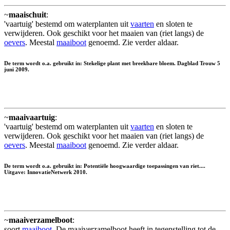
~
maaischuit
:
'vaartuig' bestemd om waterplanten uit
vaarten
en sloten te
verwijderen. Ook geschikt voor het maaien van (riet langs) de
oevers
. Meestal
maaiboot
genoemd. Zie verder aldaar.
De term wordt o.a. gebruikt in: Stekelige plant met breekbare bloem. Dagblad Trouw 5
juni 2009.
~
maaivaartuig
:
'vaartuig' bestemd om waterplanten uit
vaarten
en sloten te
verwijderen. Ook geschikt voor het maaien van (riet langs) de
oevers
. Meestal
maaiboot
genoemd. Zie verder aldaar.
De term wordt o.a. gebruikt in: Potentiële hoogwaardige toepassingen van riet....
Uitgave: InnovatieNetwerk 2010.
~
maaiverzamelboot
:
soort
maaiboot
. De maaiverzamelboot heeft in tegenstelling tot de