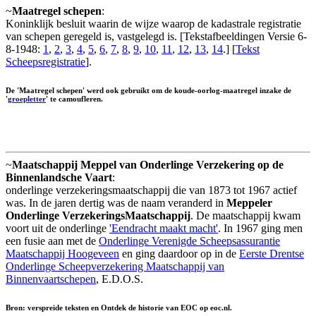
~
Maatregel schepen
:
Koninklijk besluit waarin de wijze waarop de kadastrale registratie
van schepen geregeld is, vastgelegd is. [Tekstafbeeldingen Versie 6-
8-1948:
1
,
2
,
3
,
4
,
5
,
6
,
7
,
8
,
9
,
10
,
11
,
12
,
13
,
14
.] [
Tekst
Scheepsregistratie
].
De 'Maatregel schepen' werd ook gebruikt om de koude-oorlog-maatregel inzake de
'
groepletter
' te camoufleren.
~
Maatschappij Meppel van Onderlinge Verzekering op de
Binnenlandsche Vaart
:
onderlinge verzekeringsmaatschappij die van 1873 tot 1967 actief
was. In de jaren dertig was de naam veranderd in
Meppeler
Onderlinge VerzekeringsMaatschappij
. De maatschappij kwam
voort uit de onderlinge
'Eendracht maakt macht'
. In 1967 ging men
een fusie aan met de
Onderlinge Verenigde Scheepsassurantie
Maatschappij Hoogeveen
en ging daardoor op in de
Eerste Drentse
Onderlinge Scheepverzekering Maatschappij van
Binnenvaartschepen
, E.D.O.S.
Bron: verspreide teksten en Ontdek de historie van EOC op eoc.nl.