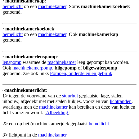
~
machinekamerkap
:
hemellicht
op een
machinekamer
. Soms
machinekamerkoekoek
genoemd.
~
machinekamerkoekoek
:
hemellicht
op een
machinekamer
. Ook
machinekamerkap
genoemd.
~
machinekamerlenspomp
:
lenspomp
waarmee de
machinekamer
leeg gepompt kan worden.
Ook
machinekamerpomp
,
bilgepomp
of
bilgewaterpomp
genoemd. Zie ook links
Pompen, onderdelen en gebruik
.
~
machinekamerlicht
:
1>
tegen de voorwand van de
stuurhut
geplaatste, lage, stalen
uitbouw, afgedekt met met stalen luikjes, voorzien van
lichtranden
,
waarlangs men de
machinekamer
kan bereiken en deze van lucht en
licht voorzien wordt. [
Afbeelding
]
2>
een op het (machinekamer)dek geplaatst
hemellicht
.
3>
lichtpunt in de
machinekamer
.