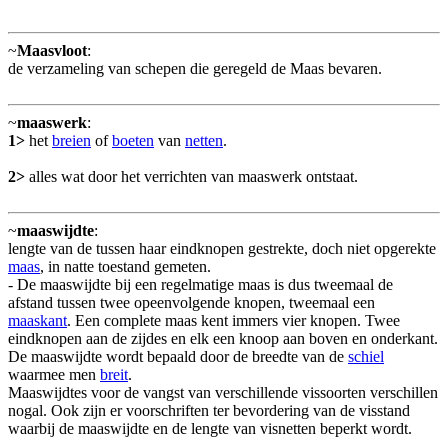
~
Maasvloot
:
de verzameling van schepen die geregeld de Maas bevaren.
~
maaswerk
:
1>
het
breien
of
boeten
van
netten
.
2>
alles wat door het verrichten van maaswerk ontstaat.
~
maaswijdte
:
lengte van de tussen haar eindknopen gestrekte, doch niet opgerekte
maas
, in natte toestand gemeten.
- De maaswijdte bij een regelmatige maas is dus tweemaal de
afstand tussen twee opeenvolgende knopen, tweemaal een
maaskant
. Een complete maas kent immers vier knopen. Twee
eindknopen aan de zijdes en elk een knoop aan boven en onderkant.
De maaswijdte wordt bepaald door de breedte van de
schiel
waarmee men
breit
.
Maaswijdtes voor de vangst van verschillende vissoorten verschillen
nogal. Ook zijn er voorschriften ter bevordering van de visstand
waarbij de maaswijdte en de lengte van visnetten beperkt wordt.