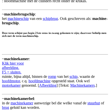
: stoommachine met de cilinders recht onder de krukas.
~
machinebrugschip
:
het
machineschip
van een
schipbrug
. Ook geschreven als:
machine-
brugschip
.
Deze term schijnt pas begin 21ste eeuw in zwang gekomen te zijn; daarvoor behielp men
zich met de term machineschip.
~
machinekamer
:
Klik hier voor
afbeelding.
F5 = sluiten.
ruimte, bijna altijd, binnen de
romp
van het
schip
, waarin de
hoofdmotor
, c.q.
hoofdmachine
opgesteld staat. Ook wel
motorkamer
genoemd. [
Afbeelding
] [Tekst:
Machinekamers
.]
~
machinekamerbel
:
in de
machinekamer
aanwezige bel die welke vanaf de
stuurhut
of
brug
geluid kan worden.