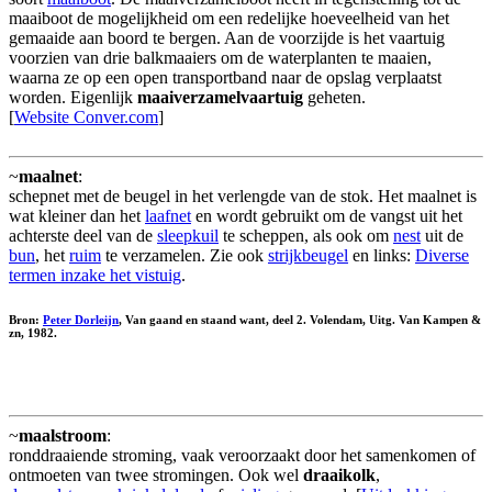
maaiboot de mogelijkheid om een redelijke hoeveelheid van het
gemaaide aan boord te bergen. Aan de voorzijde is het vaartuig
voorzien van drie balkmaaiers om de waterplanten te maaien,
waarna ze op een open transportband naar de opslag verplaatst
worden. Eigenlijk
maaiverzamelvaartuig
geheten.
[
Website Conver.com
]
~
maalnet
:
schepnet met de beugel in het verlengde van de stok. Het maalnet is
wat kleiner dan het
laafnet
en wordt gebruikt om de vangst uit het
achterste deel van de
sleepkuil
te scheppen, als ook om
nest
uit de
bun
, het
ruim
te verzamelen. Zie ook
strijkbeugel
en links:
Diverse
termen inzake het vistuig
.
Bron:
Peter Dorleijn
, Van gaand en staand want, deel 2. Volendam, Uitg. Van Kampen &
zn, 1982.
~
maalstroom
:
ronddraaiende stroming, vaak veroorzaakt door het samenkomen of
ontmoeten van twee stromingen. Ook wel
draaikolk
,