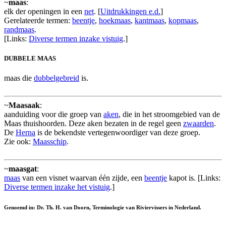
~
maas
:
elk der openingen in een
net
. [
Uitdrukkingen e.d.
]
Gerelateerde termen:
beentje
,
hoekmaas
,
kantmaas
,
kopmaas
,
randmaas
.
[Links:
Diverse termen inzake vistuig
.]
DUBBELE MAAS
maas die
dubbelgebreid
is.
~
Maasaak
:
aanduiding voor die groep van
aken
, die in het stroomgebied van de
Maas thuishoorden. Deze aken bezaten in de regel geen
zwaarden
.
De
Herna
is de bekendste vertegenwoordiger van deze groep.
Zie ook:
Maasschip
.
~
maasgat
:
maas
van een visnet waarvan één zijde, een
beentje
kapot is. [Links:
Diverse termen inzake het vistuig
.]
Genoemd in: Dr. Th. H. van Doorn, Terminologie van Riviervissers in Nederland.