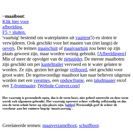
~
maaiboot
:
Klik hier voor
afbeelding.
F5 = sluiten.
'vaartuig' bestemd om waterplanten uit
vaarten
(5) en sloten te
verwijderen. Ook geschikt voor het maaien van (riet langs) de
oevers
. De termen
maaischuit
of
maaivaartuig
zou beter op zijn
plaats geweest zijn, maar worden weinig gebruikt. [
Afbeeldingen
]
Min of meer de opvolger van de
rietsnijder
. De meeste maaiboten
zijn geschikt om per
kanteltrailer
vervoerd en te water gelaten te
worden. Ze zijn, gezien het geringe
vrijboord
, niet geschikt voor
groot water. De tegenwoordige maaiboot kan naar believen uitgerust
worden met een
veegmes
, een
opduwframe
, een
taludmaaier
en/of
een
T-frontmaaier
. [
Website Conver.com
]
Het vaartuig is grotendeels open, dus is de term boot, niet geheel onterecht en deze term
wordt ook algemeen gebruikt. Het vaartuig opereert echter volledig zelfstandig en dus
zou de term schuit beter op zijn plaats zijn. [
uitleg
] Persoonlijk geef ik echter de
voorkeur aan het ruimere begrip 'maaivaartuig'.
Gerelateerde termen:
maaiverzamelboot
,
schuifboot
.