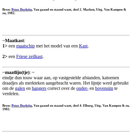
Bron:
Peter Dorleijn
, Van gaand en staand want, deel 2. Marken, Uitg. Van Kampen &
zn, 1982.
~
Maatkast
:
1>
een
maatschip
met het model van een
Kast
.
2>
een
Friese zeilkast
.
~
maatlijn(tje)
: ~
eindje dun touw waar aan, op vastgestelde afstanden, katoenen
draadjes als merkteken aangebracht waren. Het lijntje werd gebruikt
om de
galen
en
hangers
correct over de
onder-
en
bovensim
te
verdelen.
Bron:
Peter Dorleijn
, Van gaand en staand want, deel 4. Elburg, Uitg. Van Kampen & zn,
1982.