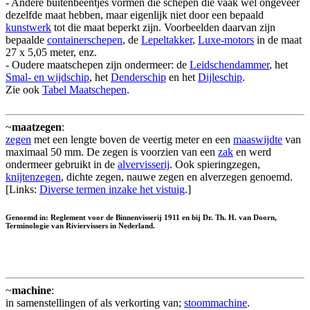
- Andere buitenbeentjes vormen die schepen die vaak wel ongeveer
dezelfde maat hebben, maar eigenlijk niet door een bepaald
kunstwerk
tot die maat beperkt zijn. Voorbeelden daarvan zijn
bepaalde
containerschepen
, de
Lepeltakker
,
Luxe-motors
in de maat
27 x 5,05 meter, enz.
- Oudere maatschepen zijn ondermeer: de
Leidschendammer
, het
Smal- en wijdschip
, het
Denderschip
en het
Dijleschip
.
Zie ook
Tabel Maatschepen
.
~
maatzegen
:
zegen
met een lengte boven de veertig meter en een
maaswijdte
van
maximaal 50 mm. De zegen is voorzien van een
zak
en werd
ondermeer gebruikt in de
alvervisserij
. Ook spieringzegen,
knijtenzegen
, dichte zegen, nauwe zegen en alverzegen genoemd.
[Links:
Diverse termen inzake het vistuig
.]
Genoemd in: Reglement voor de Binnenvisserij 1911 en bij Dr. Th. H. van Doorn,
Terminologie van Riviervissers in Nederland.
~
machine
:
in samenstellingen of als verkorting van;
stoommachine
.