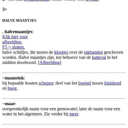
3>
HALVE MAANTJES
,
halvemaantjes
:
Klik hier voor
afbeelding.
F5 = sluiten.
halve schijfjes, die tussen de
klootjes
over de
rakbanden
geschoven
worden. Halve maantjes zijn, ten behoeve van de
katteval
in het
midden doorboord. [
Afbeelding
]
~
maanstuk
:
bij bepaalde houten
schepen
: deel van het
boeisel
tussen
kluisbord
en
boeg
.
~
maar
:
oorspronkelijk naam voor een grenswater; later de naam voor een
water in het algemeen. Zie verder bij
meer
.