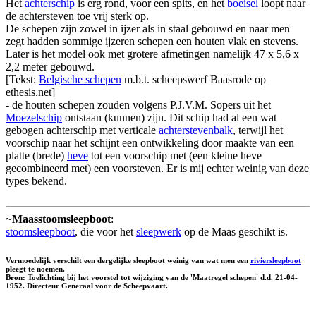
Het
achterschip
is erg rond, voor een spits, en het
boeisel
loopt naar
de achtersteven toe vrij sterk op.
De schepen zijn zowel in ijzer als in staal gebouwd en naar men
zegt hadden sommige ijzeren schepen een houten vlak en stevens.
Later is het model ook met grotere afmetingen namelijk 47 x 5,6 x
2,2 meter gebouwd.
[Tekst:
Belgische schepen
m.b.t. scheepswerf Baasrode op
ethesis.net]
- de houten schepen zouden volgens P.J.V.M. Sopers uit het
Moezelschip
ontstaan (kunnen) zijn. Dit schip had al een wat
gebogen achterschip met verticale
achterstevenbalk
, terwijl het
voorschip naar het schijnt een ontwikkeling door maakte van een
platte (brede)
heve
tot een voorschip met (een kleine heve
gecombineerd met) een voorsteven. Er is mij echter weinig van deze
types bekend.
~
Maasstoomsleepboot
:
stoomsleepboot
, die voor het
sleepwerk
op de Maas geschikt is.
Vermoedelijk verschilt een dergelijke sleepboot weinig van wat men een
riviersleepboot
pleegt te noemen.
Bron: Toelichting bij het voorstel tot wijziging van de 'Maatregel schepen' d.d. 21-04-
1952. Directeur Generaal voor de Scheepvaart.