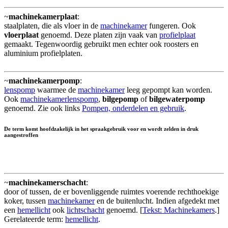
~
machinekamerplaat
:
staalplaten, die als vloer in de
machinekamer
fungeren. Ook
vloerplaat
genoemd. Deze platen zijn vaak van
profielplaat
gemaakt. Tegenwoordig gebruikt men echter ook roosters en
aluminium profielplaten.
~
machinekamerpomp
:
lenspomp
waarmee de
machinekamer
leeg gepompt kan worden.
Ook
machinekamerlenspomp
,
bilgepomp
of
bilgewaterpomp
genoemd. Zie ook links
Pompen, onderdelen en gebruik
.
De term komt hoofdzakelijk in het spraakgebruik voor en wordt zelden in druk
aangestroffen
~
machinekamerschacht
:
door of tussen, de er bovenliggende ruimtes voerende rechthoekige
koker, tussen
machinekamer
en de buitenlucht. Indien afgedekt met
een
hemellicht
ook
lichtschacht
genoemd. [
Tekst: Machinekamers
.]
Gerelateerde term:
hemellicht
.