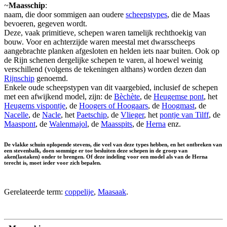
~
Maasschip
:
naam, die door sommigen aan oudere
scheepstypes
, die de Maas
bevoeren, gegeven wordt.
Deze, vaak primitieve, schepen waren tamelijk rechthoekig van
bouw. Voor en achterzijde waren meestal met dwarsscheeps
aangebrachte planken afgesloten en helden iets naar buiten. Ook op
de Rijn schenen dergelijke schepen te varen, al hoewel weinig
verschillend (volgens de tekeningen althans) worden dezen dan
Rijnschip
genoemd.
Enkele oude scheepstypen van dit vaargebied, inclusief de schepen
met een afwijkend model, zijn: de
Bèchète
, de
Heugemse pont
, het
Heugems vispontje
, de
Hoogers of Hoogaars
, de
Hoogmast
, de
Nacelle
, de
Nacle
, het
Paetschip
, de
Vlieger
, het
pontje van Tilff
, de
Maaspont
, de
Walenmajol
, de
Maasspits
, de
Herna
enz.
De vlakke schuin oplopende stevens, die veel van deze types hebben, en het ontbreken van
een stevenbalk, doen sommige er toe besluiten deze schepen in de groep van
aken(lastaken) onder te brengen. Of deze indeling voor een model als van de Herna
terecht is, moet ieder voor zich bepalen.
Gerelateerde term:
coppelije
,
Maasaak
.