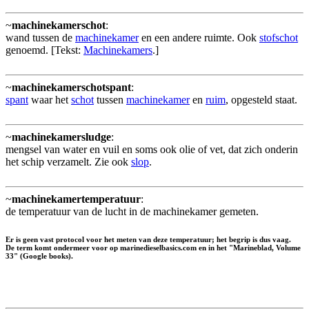
~
machinekamerschot
:
wand tussen de
machinekamer
en een andere ruimte. Ook
stofschot
genoemd. [Tekst:
Machinekamers
.]
~
machinekamerschotspant
:
spant
waar het
schot
tussen
machinekamer
en
ruim
, opgesteld staat.
~
machinekamersludge
:
mengsel van water en vuil en soms ook olie of vet, dat zich onderin
het schip verzamelt. Zie ook
slop
.
~
machinekamertemperatuur
:
de temperatuur van de lucht in de machinekamer gemeten.
Er is geen vast protocol voor het meten van deze temperatuur; het begrip is dus vaag.
De term komt ondermeer voor op marinedieselbasics.com en in het "Marineblad, Volume
33" (Google books).