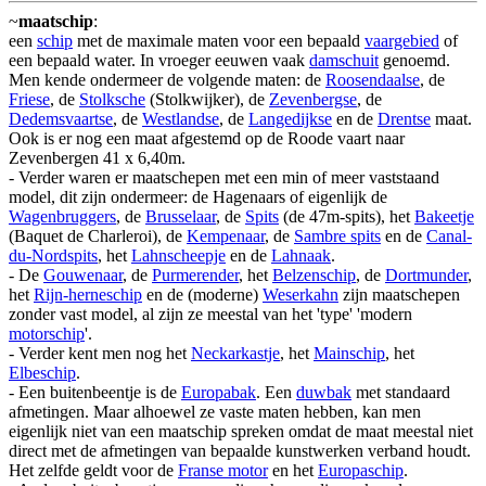
~
maatschip
:
een
schip
met de maximale maten voor een bepaald
vaargebied
of
een bepaald water. In vroeger eeuwen vaak
damschuit
genoemd.
Men kende ondermeer de volgende maten: de
Roosendaalse
, de
Friese
, de
Stolksche
(Stolkwijker), de
Zevenbergse
, de
Dedemsvaartse
, de
Westlandse
, de
Langedijkse
en de
Drentse
maat.
Ook is er nog een maat afgestemd op de Roode vaart naar
Zevenbergen 41 x 6,40m.
- Verder waren er maatschepen met een min of meer vaststaand
model, dit zijn ondermeer: de Hagenaars of eigenlijk de
Wagenbruggers
, de
Brusselaar
, de
Spits
(de 47m-spits), het
Bakeetje
(Baquet de Charleroi), de
Kempenaar
, de
Sambre spits
en de
Canal-
du-Nordspits
, het
Lahnscheepje
en de
Lahnaak
.
- De
Gouwenaar
, de
Purmerender
, het
Belzenschip
, de
Dortmunder
,
het
Rijn-herneschip
en de (moderne)
Weserkahn
zijn maatschepen
zonder vast model, al zijn ze meestal van het 'type' 'modern
motorschip
'.
- Verder kent men nog het
Neckarkastje
, het
Mainschip
, het
Elbeschip
.
- Een buitenbeentje is de
Europabak
. Een
duwbak
met standaard
afmetingen. Maar alhoewel ze vaste maten hebben, kan men
eigenlijk niet van een maatschip spreken omdat de maat meestal niet
direct met de afmetingen van bepaalde kunstwerken verband houdt.
Het zelfde geldt voor de
Franse motor
en het
Europaschip
.