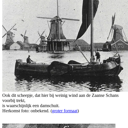
Ook dit scheepje, dat hier bij weinig wind aan de Zaanse Schans
voorbij trekt,
is waarschijnlijk een damschuit.
Herkomst foto: onbekend. (
groter formaat
)