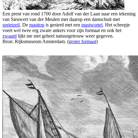
Een prent van rond 1700 door Adolf van der Laan naar een tekening
van Sieuwert van der Meulen met daarop een damschuit met
sprietzeil
. De
masttop
is gesierd met een
mastwortel
. Het scheepje
voert wel twee erg zware ankers voor zijn formaat en ook het
zwaard
lijkt me niet geheel natuurgetrouw weer gegeven.
Bron: Rijksmuseum Amsterdam. (
groter formaat
)