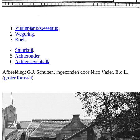
Vullinplank/zweetluik
.
Wegering
.
Roef
.
Stuurkuil
.
Achteronder
.
Achterstevenbalk
.
Afbeelding: G.J. Schutten, ingezonden door Nico Vader, B.o.L.
(
groter formaat
)