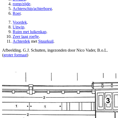
romp/zijde
.
Achterschip/achterboeg
.
Roer
.
Voordek
.
Uitwip
.
Ruim met luikenkap
.
Zeer laag roefje
.
Achterdek
met
Stuurkuil
.
Afbeelding. G.J. Schutten, ingezonden door Nico Vader, B.o.L.
(
groter formaat
)