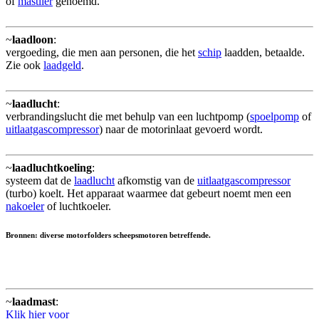
of
mastlier
genoemd.
~
laadloon
:
vergoeding, die men aan personen, die het
schip
laadden, betaalde.
Zie ook
laadgeld
.
~
laadlucht
:
verbrandingslucht die met behulp van een luchtpomp (
spoelpomp
of
uitlaatgascompressor
) naar de motorinlaat gevoerd wordt.
~
laadluchtkoeling
:
systeem dat de
laadlucht
afkomstig van de
uitlaatgascompressor
(turbo) koelt. Het apparaat waarmee dat gebeurt noemt men een
nakoeler
of luchtkoeler.
Bronnen: diverse motorfolders scheepsmotoren betreffende.
~
laadmast
:
Klik hier voor