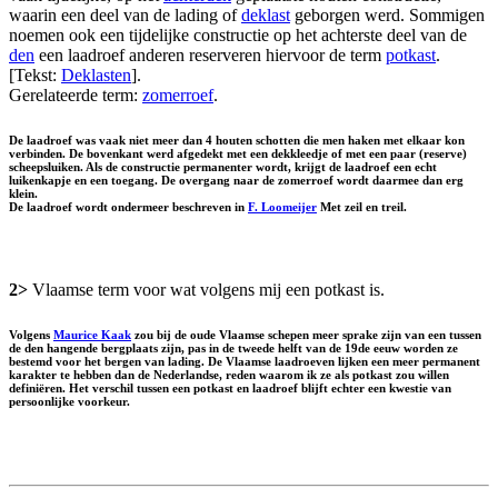
waarin een deel van de lading of
deklast
geborgen werd. Sommigen
noemen ook een tijdelijke constructie op het achterste deel van de
den
een laadroef anderen reserveren hiervoor de term
potkast
.
[Tekst:
Deklasten
].
Gerelateerde term:
zomerroef
.
De laadroef was vaak niet meer dan 4 houten schotten die men haken met elkaar kon
verbinden. De bovenkant werd afgedekt met een dekkleedje of met een paar (reserve)
scheepsluiken. Als de constructie permanenter wordt, krijgt de laadroef een echt
luikenkapje en een toegang. De overgang naar de zomerroef wordt daarmee dan erg
klein.
De laadroef wordt ondermeer beschreven in
F. Loomeijer
Met zeil en treil.
2>
Vlaamse term voor wat volgens mij een potkast is.
Volgens
Maurice Kaak
zou bij de oude Vlaamse schepen meer sprake zijn van een tussen
de den hangende bergplaats zijn, pas in de tweede helft van de 19de eeuw worden ze
bestemd voor het bergen van lading. De Vlaamse laadroeven lijken een meer permanent
karakter te hebben dan de Nederlandse, reden waarom ik ze als potkast zou willen
definiëren. Het verschil tussen een potkast en laadroef blijft echter een kwestie van
persoonlijke voorkeur.