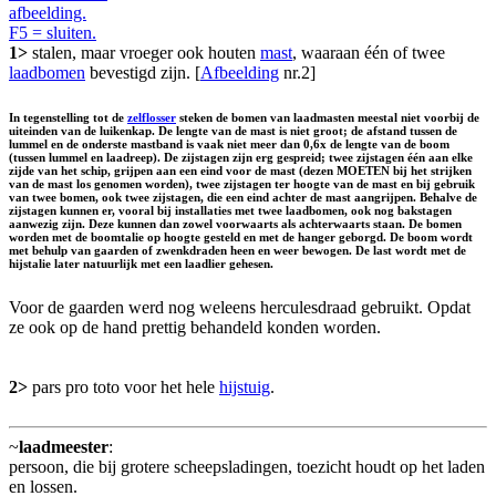
afbeelding.
F5 = sluiten.
1>
stalen, maar vroeger ook houten
mast
, waaraan één of twee
laadbomen
bevestigd zijn. [
Afbeelding
nr.2]
In tegenstelling tot de
zelflosser
steken de bomen van laadmasten meestal niet voorbij de
uiteinden van de luikenkap. De lengte van de mast is niet groot; de afstand tussen de
lummel en de onderste mastband is vaak niet meer dan 0,6x de lengte van de boom
(tussen lummel en laadreep). De zijstagen zijn erg gespreid; twee zijstagen één aan elke
zijde van het schip, grijpen aan een eind voor de mast (dezen MOETEN bij het strijken
van de mast los genomen worden), twee zijstagen ter hoogte van de mast en bij gebruik
van twee bomen, ook twee zijstagen, die een eind achter de mast aangrijpen. Behalve de
zijstagen kunnen er, vooral bij installaties met twee laadbomen, ook nog bakstagen
aanwezig zijn. Deze kunnen dan zowel voorwaarts als achterwaarts staan. De bomen
worden met de boomtalie op hoogte gesteld en met de hanger geborgd. De boom wordt
met behulp van gaarden of zwenkdraden heen en weer bewogen. De last wordt met de
hijstalie later natuurlijk met een laadlier gehesen.
Voor de gaarden werd nog weleens herculesdraad gebruikt. Opdat
ze ook op de hand prettig behandeld konden worden.
2>
pars pro toto voor het hele
hijstuig
.
~
laadmeester
:
persoon, die bij grotere scheepsladingen, toezicht houdt op het laden
en lossen.