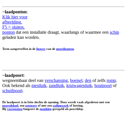
~
laadponton
:
Klik hier voor
afbeelding.
F5 = sluiten.
ponton
dat een installatie draagt, waarlangs of waarmee een
schip
geladen kan worden.
Term aangetroffen in de
liggers
van de
meetdiensten
.
~
laadpoort
:
wegneembaar deel van
verschansing
,
boeisel
,
den
of zelfs
romp
.
Ook bekend als
mestluik
,
zandluik
,
kruiwagenluik
,
houtpoort
of
schuifpoort
.
De laadpoort is in feite slechts de opening. Deze wordt vaak afgesloten met een
poortdeksel
, een
zetpoort
of met een
railingwerk
of ketting.
Bij
veerponten
fungeert de
pontklep
geregeld als poortklep.