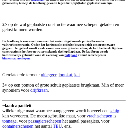
gebouwd is, terwijl de laadbrug gewoon tegen het (dijk)talud geplaatst kan zijn.
2>
op de wal geplaatste constructie waarmee schepen geladen en
gelost kunnen worden.
De laadbrug is een soort van over het water uitgebouwde portaalkraan in
vakwerkconstructie. Onder het horizontale gedeelte beweegt zich een grote zware
grijper. Het geheel wordt vaak vanuit een meerijdende cabine, de
kat
, bediend. Bij deze
constructies is het boven water stekende deel opklapbaar. De laadbrug wordt
hoofdzakelijk gebruikt voor de overslag van
bulkgoed
vanuit zeeschepen in
binnenvaartschepen
.
Gerelateerde termen:
uitlegger
,
loopkat
,
kat
.
3>
op een ponton of grote schuit geplaatste brugkraan. Min of meer
synoniem voor
drijfkraan
.
~
laadcapaciteit
:
willekeurige maat waarmee aangegeven wordt hoeveel een
schip
kan vervoeren. De meest gebruikte maat, voor
vrachtschepen
is
tonnage
, voor
passagiersschepen
het aantal passagiers, voor
containerschepen
het aantal
TEU
, enz.