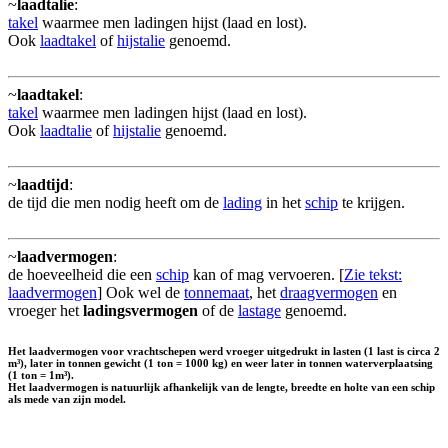
~
laadtalie
:
takel
waarmee men ladingen hijst (laad en lost).
Ook
laadtakel
of
hijstalie
genoemd.
~
laadtakel
:
takel
waarmee men ladingen hijst (laad en lost).
Ook
laadtalie
of
hijstalie
genoemd.
~
laadtijd
:
de tijd die men nodig heeft om de
lading
in het
schip
te krijgen.
~
laadvermogen
:
de hoeveelheid die een
schip
kan of mag vervoeren. [
Zie tekst:
laadvermogen
] Ook wel de
tonnemaat
, het
draagvermogen
en
vroeger het
ladingsvermogen
of de
lastage
genoemd.
Het laadvermogen voor vrachtschepen werd vroeger uitgedrukt in lasten (1 last is circa 2
m³), later in tonnen gewicht (1 ton = 1000 kg) en weer later in tonnen waterverplaatsing
(1 ton = 1m³).
Het laadvermogen is natuurlijk afhankelijk van de lengte, breedte en holte van een schip
als mede van zijn model.