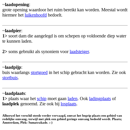
~
laadopening
:
grote opening waardoor het ruim bereikt kan worden. Meestal wordt
hiermee het
luikenhoofd
bedoelt.
~
laadpier
:
1>
soort dam die aangelegd is om schepen op voldoende diep water
te kunnen laden.
2>
soms gebruikt als synoniem voor
laadsteiger
.
~
laadpijp
:
buis waarlangs
stortgoed
in het schip gebracht kan worden. Zie ook
stortbuis
.
~
laadplaats
:
1>
plaats waar het
schip
moet gaan
laden
. Ook
ladingplaats
of
laadplek
genoemd. Zie ook bij
losplaats
.
Alhoewel het verschil steeds verder vervaagd, omvat het begrip plaats een gebied van
redelijke omvang, terwijl met plek een gebied geringe omvang bedoeld wordt. Plaats;
Amsterdam, Plek: Sumatrakade. :-)