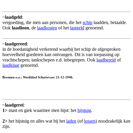
~
laadgeld
:
vergoeding, die men aan personen, die het
schip
laadden, betaalde.
Ook
laadloon
, de
laadkosten
of het
lastgeld
genoemd.
~
laadgereed
:
in de hoedanigheid verkerend waarbij het schip de afgesproken
hoeveelheid goederen kan ontvangen. Dit is van toepassing op
vrachtschepen; tankschepen e.d. inbegrepen. Ook
laadbereid
of
laadklaar
genoemd.
Bronnen o.a.: Weekblad Schuttevaer 21-12-1946.
~
laadgerei
:
1>
mast en giek waarmee men hijst: het
hijstuig
.
2>
het hijstuig en alles wat bij het
laden
(of
lossen
) noodzakelijk kan
zijn.