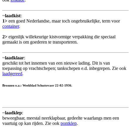
~
laadkist
:
1>
een goed Nederlandse, maar toch ongebruikelijke, term voor
container
.
2>
eigenlijk willekeurige kistvormige verpakking die speciaal
gemaakt is om goederen te transporteren.
~
laadklaar
:
geschikt tot het innemen van een nieuwe lading. Dit is van
toepassing op vrachtschepen; tankschepen e.d. inbegrepen. Zie ook
laadgereed
.
Bronnen o.a.: Weekblad Schuttevaer 22-02-1936.
~
laadklep
:
beweegbaar, meestal neerklapbaar, gedeelte waarlangs men een
vaartuig op kan rijden. Zie ook
pontklep
.