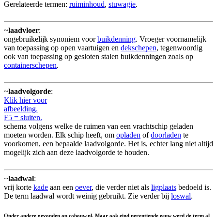
Gerelateerde termen:
ruiminhoud
,
stuwagie
.
~
laadvloer
:
ongebruikelijk synoniem voor
buikdenning
. Vroeger voornamelijk
van toepassing op open vaartuigen en
dekschepen
, tegenwoordig
ook van toepassing op gesloten stalen buikdenningen zoals op
containerschepen
.
~
laadvolgorde
:
Klik hier voor
afbeelding.
F5 = sluiten.
schema volgens welke de ruimen van een vrachtschip geladen
moeten worden. Elk schip heeft, om
opladen
of
doorladen
te
voorkomen, een bepaalde laadvolgorde. Het is, echter lang niet altijd
mogelijk zich aan deze laadvolgorde te houden.
~
laadwal
:
vrij korte
kade
aan een
oever
, die verder niet als
ligplaats
bedoeld is.
De term laadwal wordt weinig gebruikt. Zie verder bij
loswal
.
Onder andere gevonden op cobouw.nl. Maar ook eind negentiende eeuw werd de term al