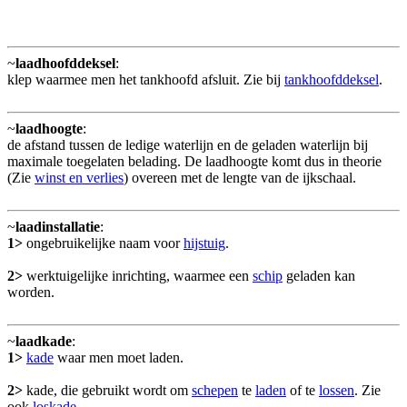
~
laadhoofddeksel
:
klep waarmee men het tankhoofd afsluit. Zie bij
tankhoofddeksel
.
~
laadhoogte
:
de afstand tussen de ledige waterlijn en de geladen waterlijn bij
maximale toegelaten belading. De laadhoogte komt dus in theorie
(Zie
winst en verlies
) overeen met de lengte van de ijkschaal.
~
laadinstallatie
:
1>
ongebruikelijke naam voor
hijstuig
.
2>
werktuigelijke inrichting, waarmee een
schip
geladen kan
worden.
~
laadkade
:
1>
kade
waar men moet laden.
2>
kade, die gebruikt wordt om
schepen
te
laden
of te
lossen
. Zie
ook
loskade
.