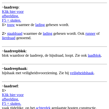
~
laadreep
:
Klik hier voor
afbeelding.
F5 = sluiten.
1>
touw
waarmee de
lading
gehesen wordt.
2>
staaldraad
waarmee de
lading
gehesen wordt. Ook
runner
of
lierdraad
genoemd.
~
laadreepblok
:
blok waardoor de laadreep, de hijsdraad, loopt. Zie ook
laadblok
.
~
laadreephaak
:
hijshaak met veiligheidsvoorziening. Zie bij
veiligheidshaak
.
~
laadroef
:
1>
Klik hier voor
afbeelding.
F5 = sluiten.
vaak tijdelijke, op het
achterdek
geplaatste houten constructie,