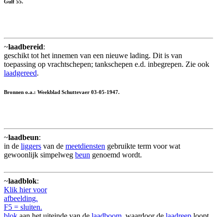
Gulf 55.
~
laadbereid
:
geschikt tot het innemen van een nieuwe lading. Dit is van
toepassing op vrachtschepen; tankschepen e.d. inbegrepen. Zie ook
laadgereed
.
Bronnen o.a.: Weekblad Schuttevaer 03-05-1947.
~
laadbeun
:
in de
liggers
van de
meetdiensten
gebruikte term voor wat
gewoonlijk simpelweg
beun
genoemd wordt.
~
laadblok
:
Klik hier voor
afbeelding.
F5 = sluiten.
blok
aan het uiteinde van de
laadboom
, waardoor de
laadreep
loopt.