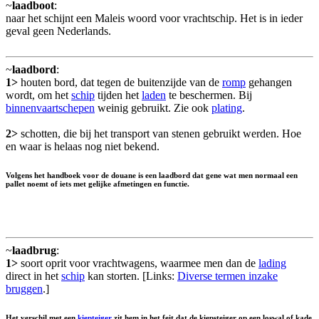
~
laadboot
:
naar het schijnt een Maleis woord voor vrachtschip. Het is in ieder
geval geen Nederlands.
~
laadbord
:
1>
houten bord, dat tegen de buitenzijde van de
romp
gehangen
wordt, om het
schip
tijden het
laden
te beschermen. Bij
binnenvaartschepen
weinig gebruikt. Zie ook
plating
.
2>
schotten, die bij het transport van stenen gebruikt werden. Hoe
en waar is helaas nog niet bekend.
Volgens het handboek voor de douane is een laadbord dat gene wat men normaal een
pallet noemt of iets met gelijke afmetingen en functie.
~
laadbrug
:
1>
soort oprit voor vrachtwagens, waarmee men dan de
lading
direct in het
schip
kan storten. [Links:
Diverse termen inzake
bruggen
.]
Het verschil met een
kiepteiger
zit hem in het feit dat de kiepsteiger op een loswal of kade