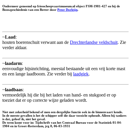
Ondermeer genoemd op friesscheepvaartmuseum.nl object FSM-1981-427 en bij de
Bouwgeschiedenis van een Botter door
Peter Dorleijn
.
~
Laad
:
houten boerenschuit verwant aan de
Drechterlandse veldschuit
. Zie
verder aldaar.
~
laadarm
:
eenvoudige hijsinrichting, meestal bestaande uit een vrij korte mast
en een lange laadboom. Zie verder bij
laadgiek
.
~
laadbaas
:
vermoedelijk hij die bij het laden van hand- en stukgoed er op
toeziet dat er op correcte wijze geladen wordt.
Niet met zekerheid bekend of men een dergelijke functie ook in de binnenvaart kende.
In de meeste gevallen is het de schipper zelf die daar toezicht ophoudt. Alleen bij tankers
is dat, geloof ik, niet het geval.
De term komt voor in: Tijdschrift van het Centraal Bureau voor de Statistiek 01-04-
1904 en in Groot-Rotterdam, jrg 8, 06-03-1931