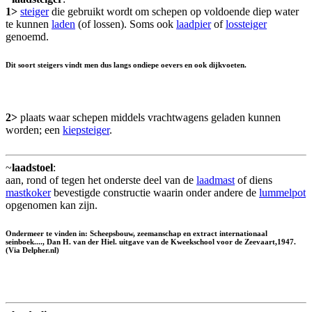
1>
steiger
die gebruikt wordt om schepen op voldoende diep water
te kunnen
laden
(of lossen). Soms ook
laadpier
of
lossteiger
genoemd.
Dit soort steigers vindt men dus langs ondiepe oevers en ook dijkvoeten.
2>
plaats waar schepen middels vrachtwagens geladen kunnen
worden; een
kiepsteiger
.
~
laadstoel
:
aan, rond of tegen het onderste deel van de
laadmast
of diens
mastkoker
bevestigde constructie waarin onder andere de
lummelpot
opgenomen kan zijn.
Ondermeer te vinden in: Scheepsbouw, zeemanschap en extract internationaal
seinboek...., Dan H. van der Hiel. uitgave van de Kweekschool voor de Zeevaart,1947.
(Via Delpher.nl)