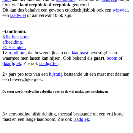
Ook wel
laadreepblok
of
reepblok
genoemd.
Dit kan dus behalve een gewoon enkelschijfsblok ook een
wipwiel
,
een
laadwiel
of aanverwant blok zijn.
~
laadboom
:
Klik hier voor
afbeelding.
F5 = sluiten.
1>
rondhout
, dat bewegelijk aan een
laadmast
bevestigd is en
waarmee men lasten kan hijsen. Ook bekend als
gaart
,
boom
of
(laad)giek
. Zie ook
laadgaffel
.
2>
pars pro toto van een
hijstuig
bestaande uit een mast met daaraan
een beweeglijke giek.
De term wordt veelvuldig gebruikt voor op de wal geplaatste inrichtingen.
3>
eenvoudige hijsinrichting, meestal bestaande uit een vrij korte
mast en een lange laadboom. Zie ook
laadgiek
.