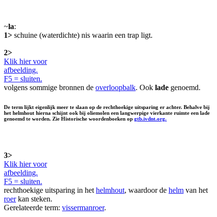
~
la
:
1>
schuine (waterdichte) nis waarin een trap ligt.
2>
Klik hier voor
afbeelding.
F5 = sluiten.
volgens sommige bronnen de
overloopbalk
. Ook
lade
genoemd.
De term lijkt eigenlijk meer te slaan op de rechthoekige uitsparing er achter. Behalve bij
het helmhout hierna schijnt ook bij oliemolen een langwerpige vierkante ruimte een lade
genoemd te worden. Zie Historische woordenboeken op
gtb.ivdnt.org.
3>
Klik hier voor
afbeelding.
F5 = sluiten.
rechthoekige uitsparing in het
helmhout
, waardoor de
helm
van het
roer
kan steken.
Gerelateerde term:
vissermanroer
.