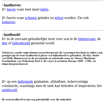
~
laadhaven
:
1>
haven
waar men moet
laden
.
2>
haven waar
schepen
geladen en
gelost
worden. Zie ook
loshaven
.
~
laadhoofd
:
1>
in de zeevaart gebruikelijke term voor wat in de
binnenvaart
, de
den
of
luikenhoofd
genoemd wordt.
Schrijvers, zonder enige binnenvaartachtergrond, die vaartuigen beschrijven zullen vaak
geneigd zijn de term laadhoofd in plaats van luikenhoofd te gebruiken. Zie bijv. André
van Holk, Binnenvaart in de zeventiende en achttiende eeuw, in: Nieuwe Maritieme
Geschiedenis van Nederland, Deel 2: De vaart in en buiten Europa 1600 - 1780, via
nmgn.huygens.knaw.nl.
2>
op een
ladingtank
geplaatste, afsluitbare, kokervormige
constructie, waarlangs men de tank kan betreden of inspecteren; het
tankhoofd
.
De term laadhoofd is niet erg gebruikelijk voor dit onderdeel.