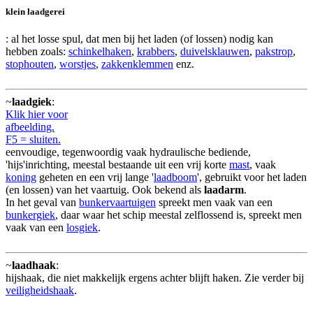
klein laadgerei
: al het losse spul, dat men bij het laden (of lossen) nodig kan
hebben zoals:
schinkelhaken
,
krabbers
,
duivelsklauwen
,
pakstrop
,
stophouten
,
worstjes
,
zakkenklemmen
enz.
~
laadgiek
:
Klik hier voor
afbeelding.
F5 = sluiten.
eenvoudige, tegenwoordig vaak hydraulische bediende,
'hijs'inrichting, meestal bestaande uit een vrij korte
mast
, vaak
koning
geheten en een vrij lange '
laadboom
', gebruikt voor het laden
(en lossen) van het vaartuig. Ook bekend als
laadarm
.
In het geval van
bunkervaartuigen
spreekt men vaak van een
bunkergiek
, daar waar het schip meestal zelflossend is, spreekt men
vaak van een
losgiek
.
~
laadhaak
:
hijshaak, die niet makkelijk ergens achter blijft haken. Zie verder bij
veiligheidshaak
.