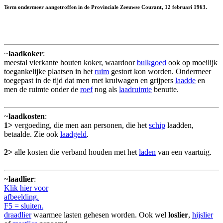
Term ondermeer aangetroffen in de Provinciale Zeeuwse Courant, 12 februari 1963.
~
laadkoker
:
meestal vierkante houten koker, waardoor
bulkgoed
ook op moeilijk
toegankelijke plaatsen in het
ruim
gestort kon worden. Ondermeer
toegepast in de tijd dat men met kruiwagen en grijpers
laadde
en
men de ruimte onder de
roef
nog als
laadruimte
benutte.
~
laadkosten
:
1>
vergoeding, die men aan personen, die het
schip
laadden,
betaalde. Zie ook
laadgeld
.
2>
alle kosten die verband houden met het
laden
van een vaartuig.
~
laadlier
:
Klik hier voor
afbeelding.
F5 = sluiten.
draadlier
waarmee lasten gehesen worden. Ook wel
loslier
,
hijslier