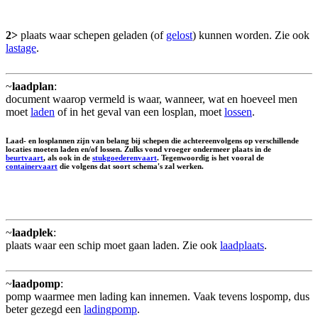
2>
plaats waar schepen geladen (of
gelost
) kunnen worden. Zie ook
lastage
.
~
laadplan
:
document waarop vermeld is waar, wanneer, wat en hoeveel men
moet
laden
of in het geval van een losplan, moet
lossen
.
Laad- en losplannen zijn van belang bij schepen die achtereenvolgens op verschillende
locaties moeten laden en/of lossen. Zulks vond vroeger ondermeer plaats in de
beurtvaart
, als ook in de
stukgoederenvaart
. Tegenwoordig is het vooral de
containervaart
die volgens dat soort schema's zal werken.
~
laadplek
:
plaats waar een schip moet gaan laden. Zie ook
laadplaats
.
~
laadpomp
:
pomp waarmee men lading kan innemen. Vaak tevens lospomp, dus
beter gezegd een
ladingpomp
.