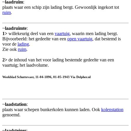
~
laadruim
:
plaats waar een schip zijn lading bergt. Gewoonlijk ingekort tot
ruim
.
~
laadruimte
:
1>
willekeurig deel van een
vaartuig
, waarin men lading bergt.
Bijvoorbeeld: het gedeelte van een
open vaartuig
, dat bestemd is
voor de
lading
.
Zie ook
ruim
.
2>
de inhoud van het voor lading bestemde gedeelte van een
vaartuig; het laadvolume.
Weekblad Schuttevaer, 11-04-1896, 01-05-1943 Via Delpher.nl
~
laadstation
:
plaats waar schepen bunkerkolen kunnen laden. Ook
kolenstation
genoemd.
~
laadsteiger
: