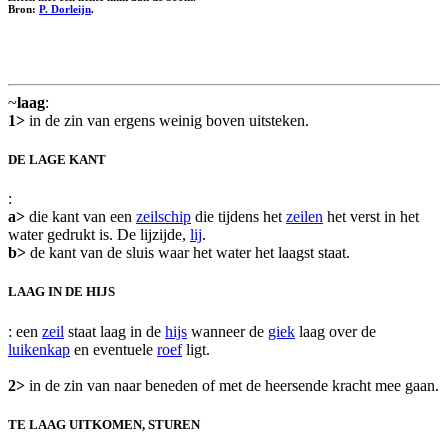
Bron:
P. Dorleijn
.
~
laag
:
1>
in de zin van ergens weinig boven uitsteken.
DE LAGE KANT
:
a>
die kant van een
zeilschip
die tijdens het
zeilen
het verst in het
water gedrukt is. De lijzijde,
lij
.
b>
de kant van de sluis waar het water het laagst staat.
LAAG IN DE HIJS
: een
zeil
staat laag in de
hijs
wanneer de
giek
laag over de
luikenkap
en eventuele
roef
ligt.
2>
in de zin van naar beneden of met de heersende kracht mee gaan.
TE LAAG UITKOMEN, STUREN