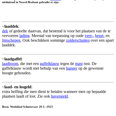
uitsluitend in Noord-Brabant gebruikt te zijn.
~
laaddek
:
dek
of gedeelte daarvan, dat bestemd is voor het plaatsen van de te
vervoeren
lading
. Meestal van toepassing op oude
veer-
,
beurt-
en
lijnschepen
. Ook beschikken sommige
zolderschuiten
over een apart
laaddek.
~
laadgaffel
:
laadboom
, die met een
gaffelklauw
tegen de
mast
rust. De
gaffelklauw wordt met behulp van een
hanger
op de gewenste
hoogte gehouden.
~
laad- en losgeld
:
extra heffing die men dient te betalen wanneer men op bepaalde
plaatsen laadt of lost. Zie ook
havengeld
.
Bron: Weekblad Schuttevaer 20-1--1923