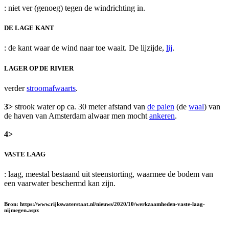
: niet ver (genoeg) tegen de windrichting in.
DE LAGE KANT
: de kant waar de wind naar toe waait. De lijzijde,
lij
.
LAGER OP DE RIVIER
verder
stroomafwaarts
.
3>
strook water op ca. 30 meter afstand van
de palen
(de
waal
) van
de haven van Amsterdam alwaar men mocht
ankeren
.
4>
VASTE LAAG
: laag, meestal bestaand uit steenstorting, waarmee de bodem van
een vaarwater beschermd kan zijn.
Bron: https://www.rijkswaterstaat.nl/nieuws/2020/10/werkzaamheden-vaste-laag-
nijmegen.aspx