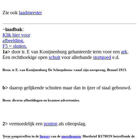
Zie ook
laadmeester
~
laadbak
:
Klik hier voor
afbeelding.
F5 = sluiten.
1a>
door ir. E van Konijnenburg gehanteerde term voor een
ark
.
Een rechthoekige open
schuit
voor allerhande
stortgoed
e.d.
Bron: ir E. van Konijnenburg De Scheepsbouw vanaf zijn oorsprong, Brussel 1913.
b>
daarop gelijkende schuiten maar dan in ijzer of staal gebouwd.
Bron: diverse afbeeldingen en kranten advertenties.
2>
vermoedelijk een
ponton
als olieopslag.
Term aangetroffen in de
liggers
van de
meetdiensten
. Meetbrief R17903N betreffende de