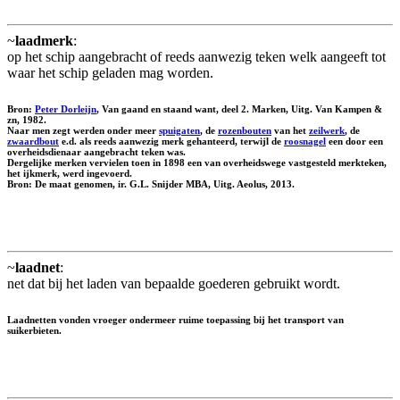
~
laadmerk
:
op het schip aangebracht of reeds aanwezig teken welk aangeeft tot
waar het schip geladen mag worden.
Bron:
Peter Dorleijn
, Van gaand en staand want, deel 2. Marken, Uitg. Van Kampen &
zn, 1982.
Naar men zegt werden onder meer
spuigaten
, de
rozenbouten
van het
zeilwerk
, de
zwaardbout
e.d. als reeds aanwezig merk gehanteerd, terwijl de
roosnagel
een door een
overheidsdienaar aangebracht teken was.
Dergelijke merken vervielen toen in 1898 een van overheidswege vastgesteld merkteken,
het ijkmerk, werd ingevoerd.
Bron: De maat genomen, ir. G.L. Snijder MBA, Uitg. Aeolus, 2013.
~
laadnet
:
net dat bij het laden van bepaalde goederen gebruikt wordt.
Laadnetten vonden vroeger ondermeer ruime toepassing bij het transport van
suikerbieten.