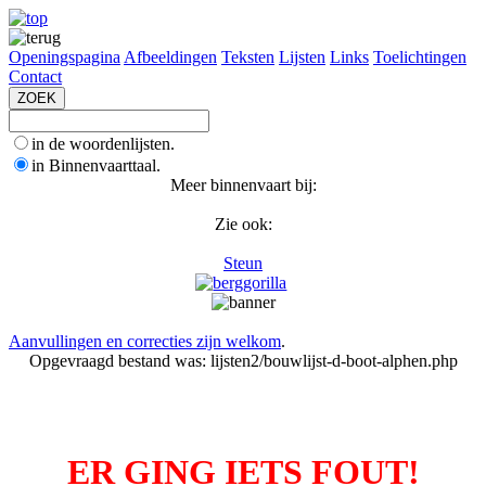
Openingspagina
Afbeeldingen
Teksten
Lijsten
Links
Toelichtingen
Contact
in de woordenlijsten.
in Binnenvaarttaal.
Meer binnenvaart bij:
Zie ook:
Steun
Aanvullingen en correcties zijn welkom
.
Opgevraagd bestand was: lijsten2/bouwlijst-d-boot-alphen.php
ER GING IETS FOUT!