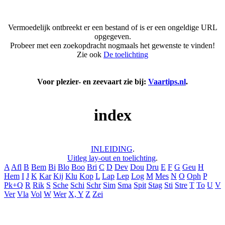
Vermoedelijk ontbreekt er een bestand of is er een ongeldige URL
opgegeven.
Probeer met een zoekopdracht nogmaals het gewenste te vinden!
Zie ook
De toelichting
Voor plezier- en zeevaart zie bij:
Vaartips.nl
.
index
INLEIDING
.
Uitleg lay-out en toelichting
.
A
Afl
B
Bem
Bi
Blo
Boo
Bri
C
D
Dev
Dou
Dru
E
F
G
Geu
H
Hem
I
J
K
Kar
Kij
Klu
Kop
L
Lap
Lep
Log
M
Mes
N
O
Oph
P
Pk+Q
R
Rik
S
Sche
Schi
Schr
Sim
Sma
Spit
Stag
Sti
Stre
T
To
U
V
Ver
Vla
Vol
W
Wer
X, Y
Z
Zei