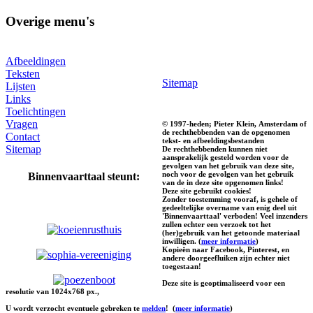
Overige menu's
Afbeeldingen
Teksten
Sitemap
Lijsten
Links
Toelichtingen
Vragen
© 1997-heden; Pieter Klein, Amsterdam of
de rechthebbenden van de opgenomen
Contact
tekst- en afbeeldingsbestanden
Sitemap
De rechthebbenden kunnen niet
aansprakelijk gesteld worden voor de
gevolgen van het gebruik van deze site,
noch voor de gevolgen van het gebruik
Binnenvaarttaal steunt:
van de in deze site opgenomen links!
Deze site gebruikt cookies!
Zonder toestemming vooraf, is gehele of
gedeeltelijke overname van enig deel uit
'Binnenvaarttaal' verboden! Veel inzenders
zullen echter een verzoek tot het
(her)gebruik van het getoonde materiaal
inwilligen. (
meer informatie
)
Kopieën naar Facebook, Pinterest, en
andere doorgeefluiken zijn echter niet
toegestaan!
Deze site is geoptimaliseerd voor een
resolutie van 1024x768 px.,
U wordt verzocht eventuele gebreken te
melden
!
(
meer informatie
)