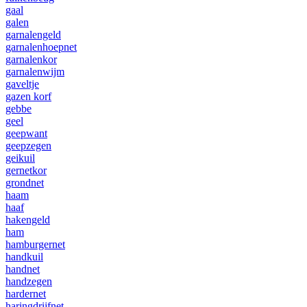
gaal
galen
garnalengeld
garnalenhoepnet
garnalenkor
garnalenwijm
gaveltje
gazen korf
gebbe
geel
geepwant
geepzegen
geikuil
gernetkor
grondnet
haam
haaf
hakengeld
ham
hamburgernet
handkuil
handnet
handzegen
hardernet
haringdrijfnet