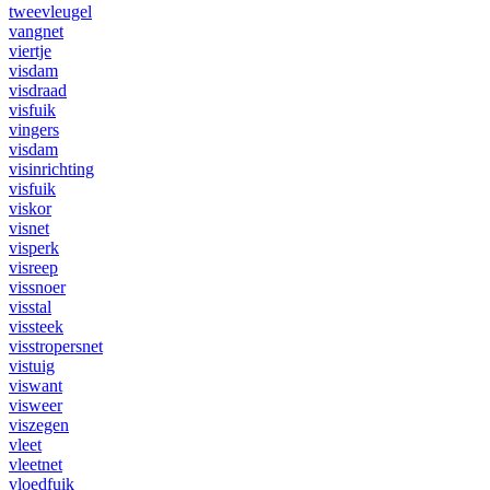
tweevleugel
vangnet
viertje
visdam
visdraad
visfuik
vingers
visdam
visinrichting
visfuik
viskor
visnet
visperk
visreep
vissnoer
visstal
vissteek
visstropersnet
vistuig
viswant
visweer
viszegen
vleet
vleetnet
vloedfuik