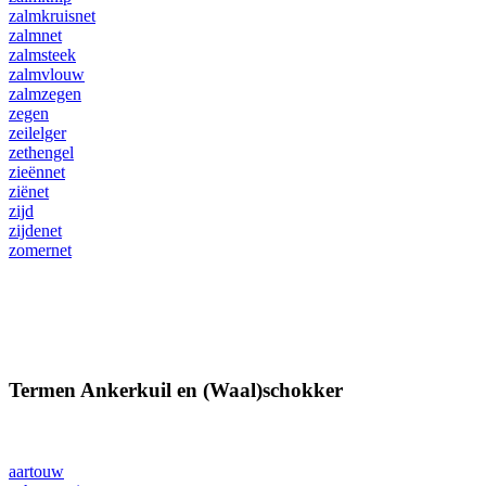
zalmkruisnet
zalmnet
zalmsteek
zalmvlouw
zalmzegen
zegen
zeilelger
zethengel
zieënnet
ziënet
zijd
zijdenet
zomernet
Termen Ankerkuil en (Waal)schokker
aartouw