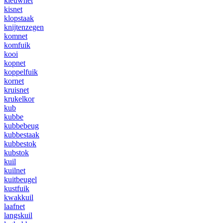
kieuwnet
kisnet
klopstaak
knijtenzegen
komnet
komfuik
kooi
kopnet
koppelfuik
kornet
kruisnet
krukelkor
kub
kubbe
kubbebeug
kubbestaak
kubbestok
kubstok
kuil
kuilnet
kuitbeugel
kustfuik
kwakkuil
laafnet
langskuil