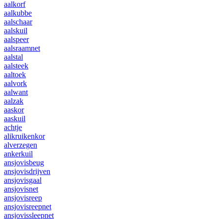
aalkorf
aalkubbe
aalschaar
aalskuil
aalspeer
aalsraamnet
aalstal
aalsteek
aaltoek
aalvork
aalwant
aalzak
aaskor
aaskuil
achtje
alikruikenkor
alverzegen
ankerkuil
ansjovisbeug
ansjovisdrijven
ansjovisgaal
ansjovisnet
ansjovisreep
ansjovisreepnet
ansjovissleepnet