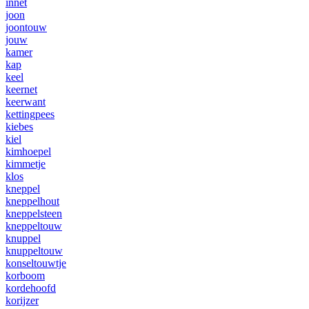
innet
joon
joontouw
jouw
kamer
kap
keel
keernet
keerwant
kettingpees
kiebes
kiel
kimhoepel
kimmetje
klos
kneppel
kneppelhout
kneppelsteen
kneppeltouw
knuppel
knuppeltouw
konseltouwtje
korboom
kordehoofd
korijzer