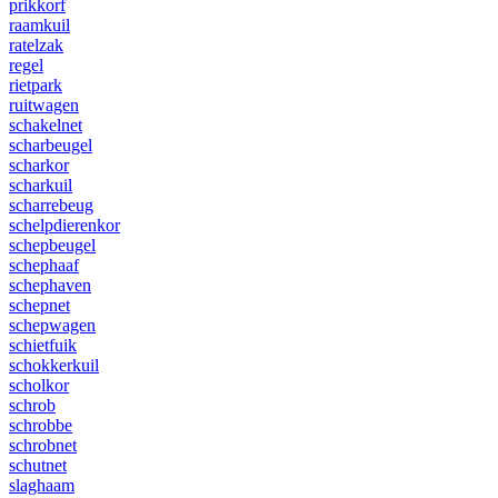
prikkorf
raamkuil
ratelzak
regel
rietpark
ruitwagen
schakelnet
scharbeugel
scharkor
scharkuil
scharrebeug
schelpdierenkor
schepbeugel
schephaaf
schephaven
schepnet
schepwagen
schietfuik
schokkerkuil
scholkor
schrob
schrobbe
schrobnet
schutnet
slaghaam