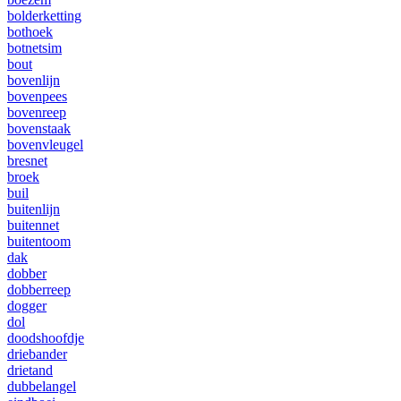
bolderketting
bothoek
botnetsim
bout
bovenlijn
bovenpees
bovenreep
bovenstaak
bovenvleugel
bresnet
broek
buil
buitenlijn
buitennet
buitentoom
dak
dobber
dobberreep
dogger
dol
doodshoofdje
driebander
drietand
dubbelangel