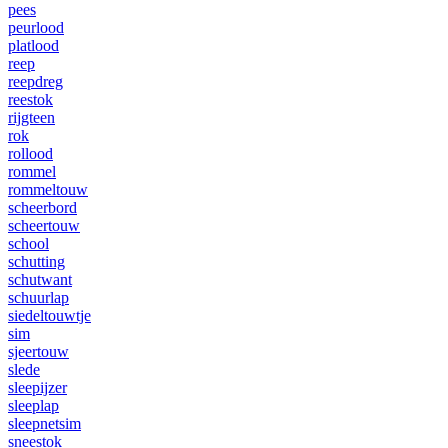
pees
peurlood
platlood
reep
reepdreg
reestok
rijgteen
rok
rollood
rommel
rommeltouw
scheerbord
scheertouw
school
schutting
schutwant
schuurlap
siedeltouwtje
sim
sjeertouw
slede
sleepijzer
sleeplap
sleepnetsim
sneestok