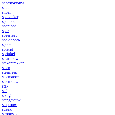
sneestoktouw
sneu
snoer
spananker
spanboei
spanjoon
spar
speerreep
speldehoek
spoos
spreng
sprinkel
staarttouw
stakentrekker
steen
steenreep
steensnoer
steentouw
stek
stel
steng
stengetouw
stoptouw
streek
stroopstok