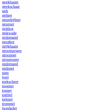
steekhaam
steekschaar
stek
stelnet
steurdrijfnet
steurnet
stokkor
stokwade
stolpmand
stootkor
strijkhaam
stroomzegen
stroopnet
stropersnet
stulpmand
stulpnet
taim
tjoel
toekschere
toognet
tonnet
totebel
treknet
trommel
tweekeler