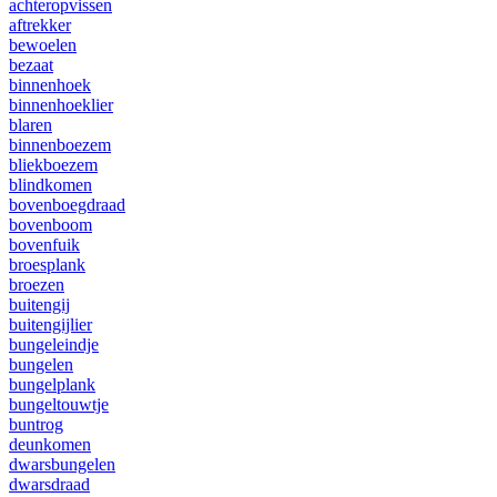
achteropvissen
aftrekker
bewoelen
bezaat
binnenhoek
binnenhoeklier
blaren
binnenboezem
bliekboezem
blindkomen
bovenboegdraad
bovenboom
bovenfuik
broesplank
broezen
buitengij
buitengijlier
bungeleindje
bungelen
bungelplank
bungeltouwtje
buntrog
deunkomen
dwarsbungelen
dwarsdraad