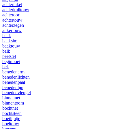
achterinkel
achterkuiltouw
achteroor
achtertouw
achterzegen
ankertouw
baak
baaksim
baaktouw
balk
beetstel
beginboei
bek
benedenarm
benedenlichten
benedenpaal
benedenlijn
benedenvleugel
binnennet
binnentoom
bochtnet
bochtsteen
boeilijntje
boeitouw
boezem