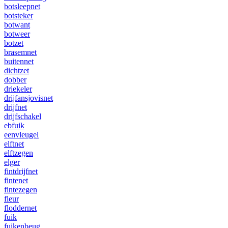
botsleepnet
botsteker
botwant
botweer
botzet
brasemnet
buitennet
dichtzet
dobber
driekeler
drijfansjovisnet
drijfnet
drijfschakel
ebfuik
eenvleugel
elftnet
elftzegen
elger
fintdrijfnet
fintenet
fintezegen
fleur
floddernet
fuik
fuikenbeug