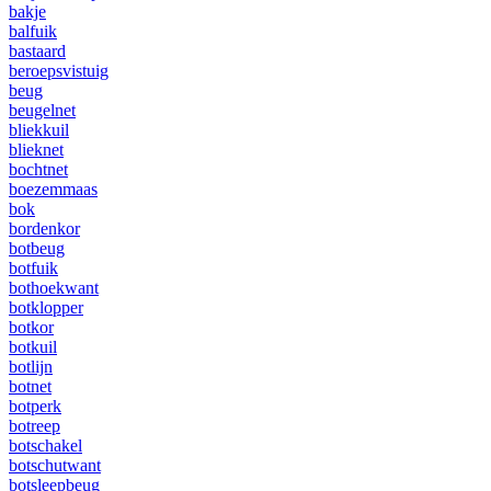
bakje
balfuik
bastaard
beroepsvistuig
beug
beugelnet
bliekkuil
blieknet
bochtnet
boezemmaas
bok
bordenkor
botbeug
botfuik
bothoekwant
botklopper
botkor
botkuil
botlijn
botnet
botperk
botreep
botschakel
botschutwant
botsleepbeug