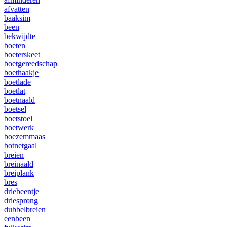
afvatten
baaksim
been
bekwijdte
boeten
boeterskeet
boetgereedschap
boethaakje
boetlade
boetlat
boetnaald
boetsel
boetstoel
boetwerk
boezemmaas
botnetgaal
breien
breinaald
breiplank
bres
driebeentje
driesprong
dubbelbreien
eenbeen