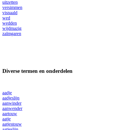
uitzetten
versimmen
visnaald
wed
wedden
wijdmazig
zalmgaren
Diverse termen en onderdelen
aadje
aadjeslijn
aanwinder
aanwender
aartouw
aatje
aatjestouw
aatjeslijn