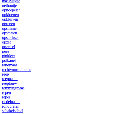
maaswijdte
nethoutje
ophoepelen
opkloenen
opkluiven
oprepen
opsimmen
opstaaien
opsteeksel
opzet
opzetsel
pees
pinkleer
polkanet
randmaas
rechtvooruitbreien
reep
reepnaald
reeptouw
remmingmaas
repen
reper
riedelnaald
rondbreien
schakelschiel