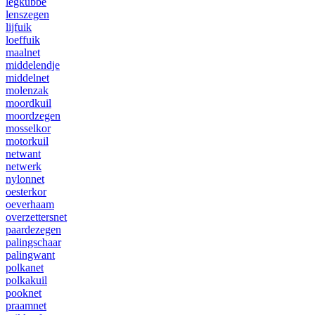
legkubbe
lenszegen
lijfuik
loeffuik
maalnet
middelendje
middelnet
molenzak
moordkuil
moordzegen
mosselkor
motorkuil
netwant
netwerk
nylonnet
oesterkor
oeverhaam
overzettersnet
paardezegen
palingschaar
palingwant
polkanet
polkakuil
pooknet
praamnet