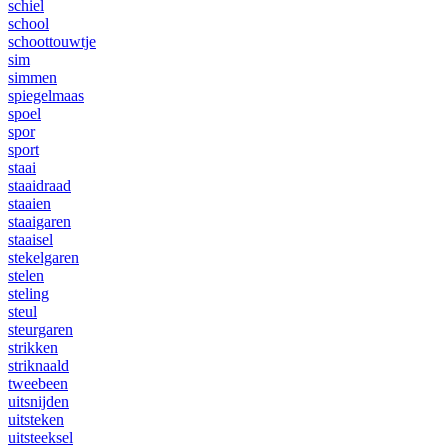
schiel
school
schoottouwtje
sim
simmen
spiegelmaas
spoel
spor
sport
staai
staaidraad
staaien
staaigaren
staaisel
stekelgaren
stelen
steling
steul
steurgaren
strikken
striknaald
tweebeen
uitsnijden
uitsteken
uitsteeksel