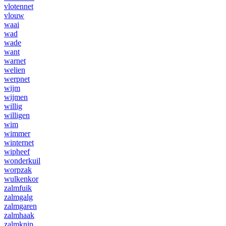
vlotennet
vlouw
waai
wad
wade
want
warnet
welien
werpnet
wijm
wijmen
willig
willigen
wim
wimmer
winternet
wipheef
wonderkuil
worpzak
wulkenkor
zalmfuik
zalmgalg
zalmgaren
zalmhaak
zalmknip