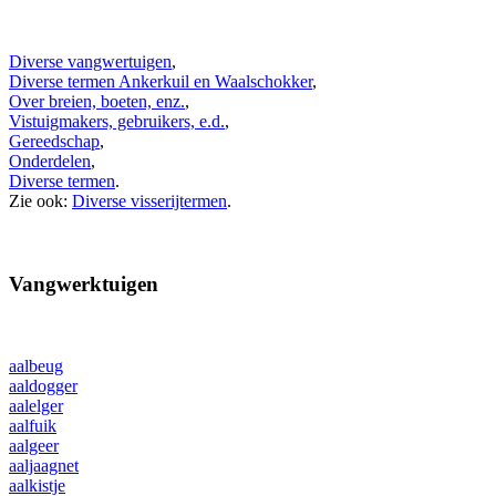
Diverse vangwertuigen
,
Diverse termen Ankerkuil en Waalschokker
,
Over breien, boeten, enz.
,
Vistuigmakers, gebruikers, e.d.
,
Gereedschap
,
Onderdelen
,
Diverse termen
.
Zie ook:
Diverse visserijtermen
.
Vangwerktuigen
aalbeug
aaldogger
aalelger
aalfuik
aalgeer
aaljaagnet
aalkistje