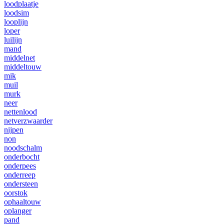
loodplaatje
loodsim
looplijn
loper
luilijn
mand
middelnet
middeltouw
mik
muil
murk
neer
nettenlood
netverzwaarder
nijpen
non
noodschalm
onderbocht
onderpees
onderreep
ondersteen
oorstok
ophaaltouw
oplanger
pand