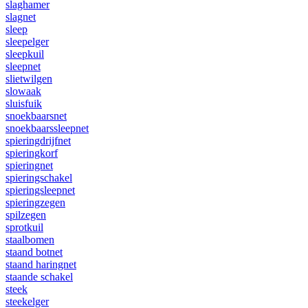
slaghamer
slagnet
sleep
sleepelger
sleepkuil
sleepnet
slietwilgen
slowaak
sluisfuik
snoekbaarsnet
snoekbaarssleepnet
spieringdrijfnet
spieringkorf
spieringnet
spieringschakel
spieringsleepnet
spieringzegen
spilzegen
sprotkuil
staalbomen
staand botnet
staand haringnet
staande schakel
steek
steekelger