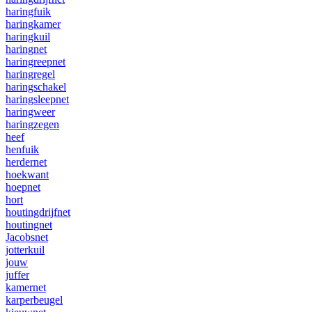
haringfuik
haringkamer
haringkuil
haringnet
haringreepnet
haringregel
haringschakel
haringsleepnet
haringweer
haringzegen
heef
henfuik
herdernet
hoekwant
hoepnet
hort
houtingdrijfnet
houtingnet
Jacobsnet
jotterkuil
jouw
juffer
kamernet
karperbeugel