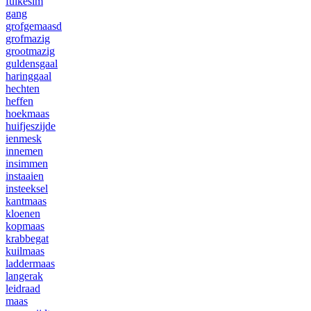
fuikesim
gang
grofgemaasd
grofmazig
grootmazig
guldensgaal
haringgaal
hechten
heffen
hoekmaas
huifjeszijde
ienmesk
innemen
insimmen
instaaien
insteeksel
kantmaas
kloenen
kopmaas
krabbegat
kuilmaas
laddermaas
langerak
leidraad
maas