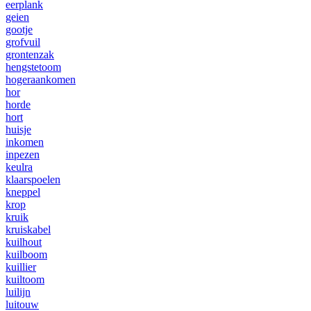
eerplank
geien
gootje
grofvuil
grontenzak
hengstetoom
hogeraankomen
hor
horde
hort
huisje
inkomen
inpezen
keulra
klaarspoelen
kneppel
krop
kruik
kruiskabel
kuilhout
kuilboom
kuillier
kuiltoom
luilijn
luitouw