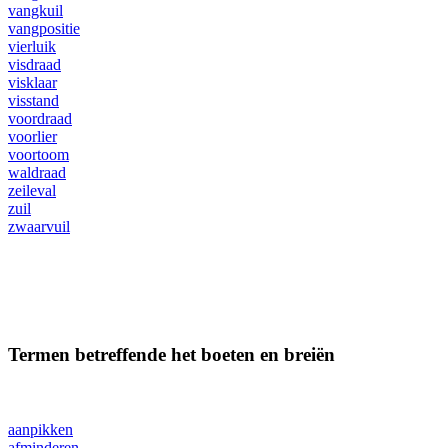
vangkuil
vangpositie
vierluik
visdraad
visklaar
visstand
voordraad
voorlier
voortoom
waldraad
zeileval
zuil
zwaarvuil
Termen betreffende het boeten en breiën
aanpikken
afminderen