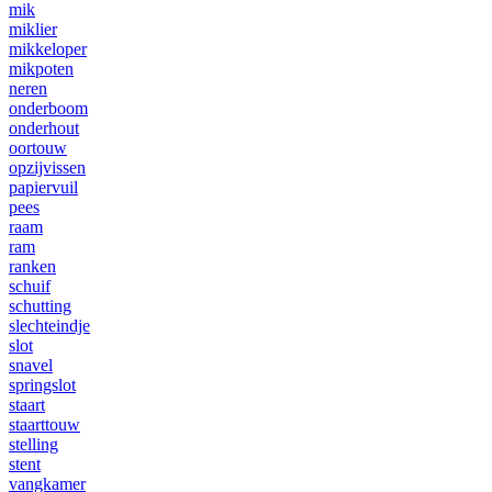
mik
miklier
mikkeloper
mikpoten
neren
onderboom
onderhout
oortouw
opzijvissen
papiervuil
pees
raam
ram
ranken
schuif
schutting
slechteindje
slot
snavel
springslot
staart
staarttouw
stelling
stent
vangkamer