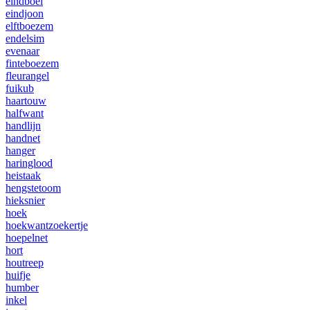
eindboei
eindjoon
elftboezem
endelsim
evenaar
finteboezem
fleurangel
fuikub
haartouw
halfwant
handlijn
handnet
hanger
haringlood
heistaak
hengstetoom
hieksnier
hoek
hoekwantzoekertje
hoepelnet
hort
houtreep
huifje
humber
inkel