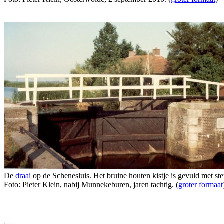
De
draai
op de Schenesluis. Het bruine houten kistje is gevuld met st
Foto: Pieter Klein, nabij Munnekeburen, jaren tachtig. (
groter formaat