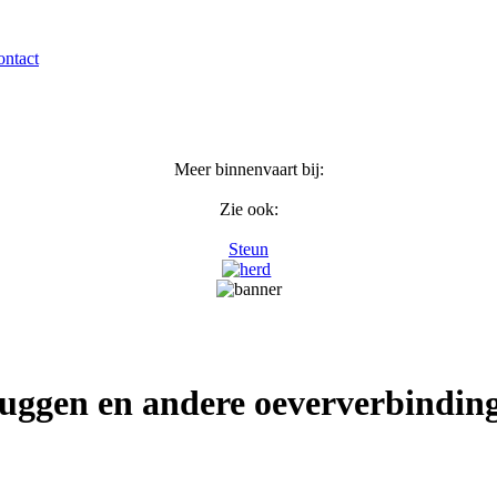
ntact
Meer binnenvaart bij:
Zie ook:
Steun
uggen en andere oeververbindin