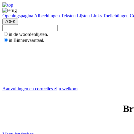
Openingspagina
Afbeeldingen
Teksten
Lijsten
Links
Toelichtingen
Co
in de woordenlijsten.
in Binnenvaarttaal.
Aanvullingen en correcties zijn welkom
.
Br