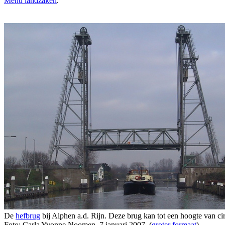
Menu landzaken
.
De
hefbrug
bij Alphen a.d. Rijn. Deze brug kan tot een hoogte van c
Foto: Carla Yvonne Noomen, 7 januari 2007. (
groter formaat
)