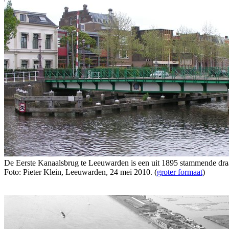
De Eerste Kanaalsbrug te Leeuwarden is een uit 1895 stammende dra
Foto: Pieter Klein, Leeuwarden, 24 mei 2010. (
groter formaat
)