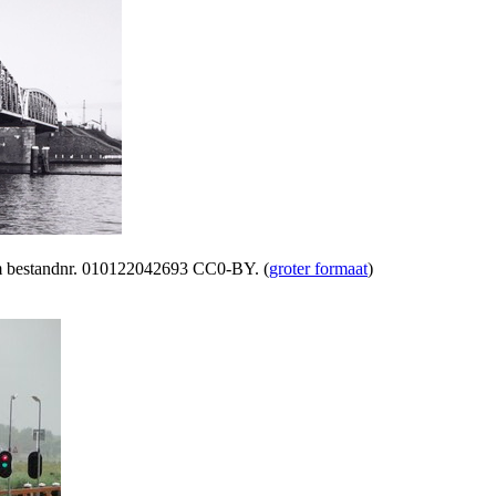
am bestandnr. 010122042693 CC0-BY. (
groter formaat
)