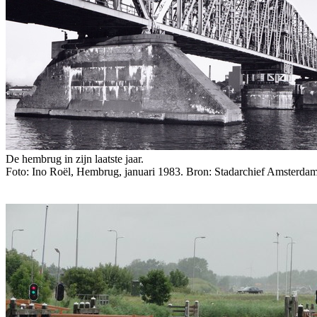
De hembrug in zijn laatste jaar.
Foto: Ino Roël, Hembrug, januari 1983. Bron: Stadarchief Amsterd