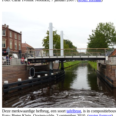
Deze merkwaardige hefbrug, een soort
tafelbrug
, is in compositiebo
Foto: Pieter Klein, Oosterwolde, 2 september 2010. (
groter formaat
)