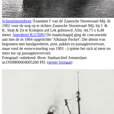
Schroefstoomboot
'Zaandam I' van de Zaansche Stoomvaart Mij. In
1902 voor de nog op te richten Zaansche Stoomvaart Mij. bij J. &
K. Smit & Zn te Krimpen a/d Lek gebouwd. Afm. 44,75 x 6,48
meter. [
meetbrief R2158N
] De maatschappij ging de concurrentie
aan met de in 1864 opgerichtte 'Alkmaar Packet'. Die dienst was
begonnen met handgoederen, post, pakket en passagiersvervoer,
maar rond de eeuwwisseling van 1901 :-) spitste het zich al meer en
meer toe op passagiersvervoer.
Fotograaf: onbekend. Bron: Stadsarchief Amsterdam
nr.OSIM00004005260 PD. (
groter formaat
)