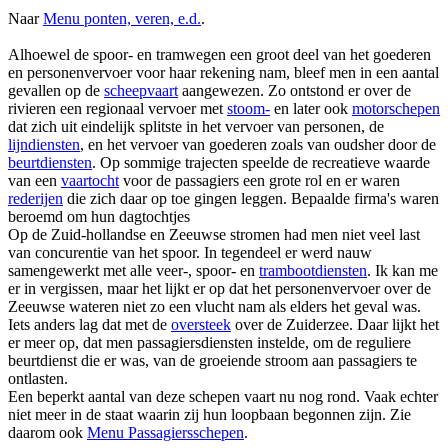
Naar
Menu ponten, veren, e.d.
.
Alhoewel de spoor- en tramwegen een groot deel van het goederen
en personenvervoer voor haar rekening nam, bleef men in een aantal
gevallen op de
scheepvaart
aangewezen. Zo ontstond er over de
rivieren een regionaal vervoer met
stoom-
en later ook
motorschepen
dat zich uit eindelijk splitste in het vervoer van personen, de
lijndiensten
, en het vervoer van goederen zoals van oudsher door de
beurtdiensten
. Op sommige trajecten speelde de recreatieve waarde
van een
vaartocht
voor de passagiers een grote rol en er waren
rederijen
die zich daar op toe gingen leggen. Bepaalde firma's waren
beroemd om hun dagtochtjes
Op de Zuid-hollandse en Zeeuwse stromen had men niet veel last
van concurentie van het spoor. In tegendeel er werd nauw
samengewerkt met alle veer-, spoor- en
trambootdiensten
. Ik kan me
er in vergissen, maar het lijkt er op dat het personenvervoer over de
Zeeuwse wateren niet zo een vlucht nam als elders het geval was.
Iets anders lag dat met de
oversteek
over de Zuiderzee. Daar lijkt het
er meer op, dat men passagiersdiensten instelde, om de reguliere
beurtdienst die er was, van de groeiende stroom aan passagiers te
ontlasten.
Een beperkt aantal van deze schepen vaart nu nog rond. Vaak echter
niet meer in de staat waarin zij hun loopbaan begonnen zijn. Zie
daarom ook
Menu Passagiersschepen
.