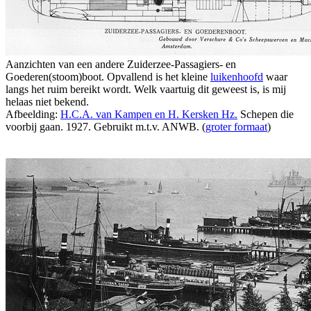
Aanzichten van een andere Zuiderzee-Passagiers- en
Goederen(stoom)boot. Opvallend is het kleine
luikenhoofd
waar
langs het ruim bereikt wordt. Welk vaartuig dit geweest is, is mij
helaas niet bekend.
Afbeelding:
H.C.A. van Kampen en H. Kersken Hz.
Schepen die
voorbij gaan. 1927. Gebruikt m.t.v. ANWB. (
groter formaat
)