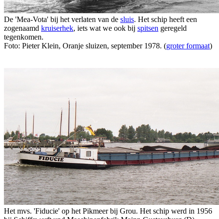
De 'Mea-Vota' bij het verlaten van de
sluis
. Het schip heeft een
zogenaamd
kruiserhek
, iets wat we ook bij
spitsen
geregeld
tegenkomen.
Foto: Pieter Klein, Oranje sluizen, september 1978. (
groter formaat
)
Het mvs. 'Fiducie' op het Pikmeer bij Grou. Het schip werd in 1956