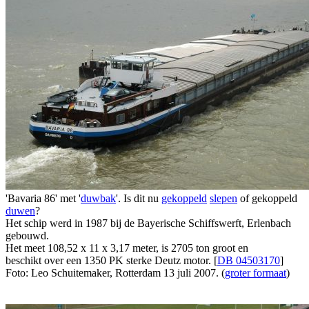
'Bavaria 86' met '
duwbak
'. Is dit nu
gekoppeld
slepen
of gekoppeld
duwen
?
Het schip werd in 1987 bij de Bayerische Schiffswerft, Erlenbach
gebouwd.
Het meet 108,52 x 11 x 3,17 meter, is 2705 ton groot en
beschikt over een 1350 PK sterke Deutz motor. [
DB 04503170
]
Foto: Leo Schuitemaker, Rotterdam 13 juli 2007. (
groter formaat
)