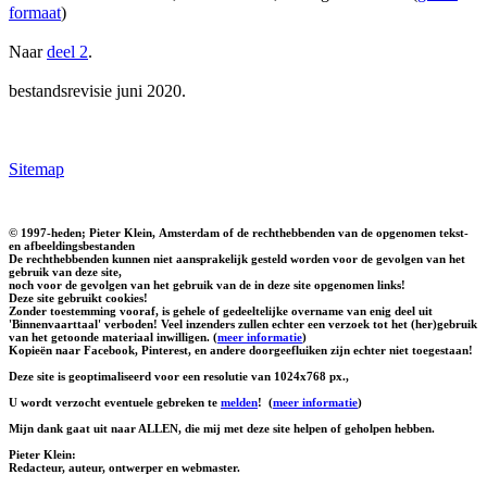
formaat
)
Naar
deel 2
.
bestandsrevisie juni 2020.
Sitemap
© 1997-heden; Pieter Klein, Amsterdam of de rechthebbenden van de opgenomen tekst-
en afbeeldingsbestanden
De rechthebbenden kunnen niet aansprakelijk gesteld worden voor de gevolgen van het
gebruik van deze site,
noch voor de gevolgen van het gebruik van de in deze site opgenomen links!
Deze site gebruikt cookies!
Zonder toestemming vooraf, is gehele of gedeeltelijke overname van enig deel uit
'Binnenvaarttaal' verboden! Veel inzenders zullen echter een verzoek tot het (her)gebruik
van het getoonde materiaal inwilligen. (
meer informatie
)
Kopieën naar Facebook, Pinterest, en andere doorgeefluiken zijn echter niet toegestaan!
Deze site is geoptimaliseerd voor een resolutie van 1024x768 px.,
U wordt verzocht eventuele gebreken te
melden
!
(
meer informatie
)
Mijn dank gaat uit naar ALLEN, die mij met deze site helpen of geholpen hebben.
Pieter Klein:
Redacteur, auteur, ontwerper en webmaster.