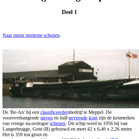
Deel 1
Naar menu moderne schepen
.
De 'Be-An' bij een
classificeerder
sbedrijf te Meppel. De
vooroverhangende
steven
en half-
geveegde
kont
zijn de kenmerken
van vroege na-oorlogse
schepen
. Dit schip werd in 1956 bij van
Langerbrugge, Gent (B) gebouwd en meet 42 x 6,46 x 2,26 meter.
Het is 359 ton groot en