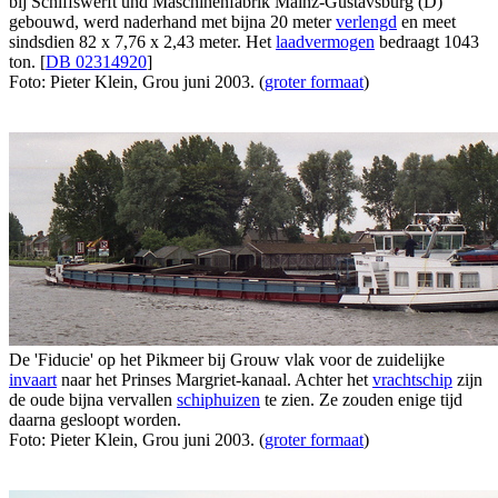
bij Schiffswerft und Maschinenfabrik Mainz-Gustavsburg (D)
gebouwd, werd naderhand met bijna 20 meter
verlengd
en meet
sindsdien 82 x 7,76 x 2,43 meter. Het
laadvermogen
bedraagt 1043
ton. [
DB 02314920
]
Foto: Pieter Klein, Grou juni 2003. (
groter formaat
)
De 'Fiducie' op het Pikmeer bij Grouw vlak voor de zuidelijke
invaart
naar het Prinses Margriet-kanaal. Achter het
vrachtschip
zijn
de oude bijna vervallen
schiphuizen
te zien. Ze zouden enige tijd
daarna gesloopt worden.
Foto: Pieter Klein, Grou juni 2003. (
groter formaat
)