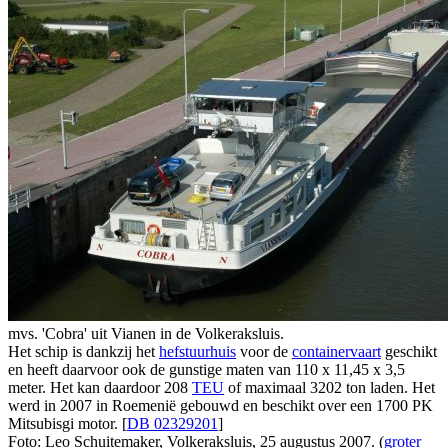
mvs. 'Cobra' uit Vianen in de Volkeraksluis.
Het schip is dankzij het
hefstuurhuis
voor de
containervaart
geschikt
en heeft daarvoor ook de gunstige maten van 110 x 11,45 x 3,5
meter. Het kan daardoor 208
TEU
of maximaal 3202 ton laden. Het
werd in 2007 in Roemenië gebouwd en beschikt over een 1700 PK
Mitsubisgi motor. [
DB 02329201
]
Foto: Leo Schuitemaker, Volkeraksluis, 25 augustus 2007. (
groter