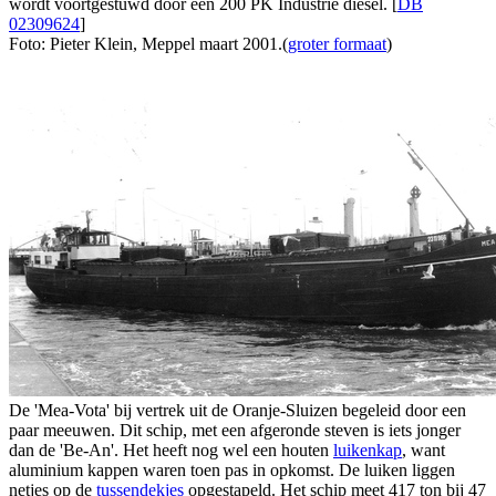
wordt voortgestuwd door een 200 PK Industrie diesel. [
DB
02309624
]
Foto: Pieter Klein, Meppel maart 2001.(
groter formaat
)
De 'Mea-Vota' bij vertrek uit de Oranje-Sluizen begeleid door een
paar meeuwen. Dit schip, met een afgeronde steven is iets jonger
dan de 'Be-An'. Het heeft nog wel een houten
luikenkap
, want
aluminium kappen waren toen pas in opkomst. De luiken liggen
netjes op de
tussendekjes
opgestapeld. Het schip meet 417 ton bij 47