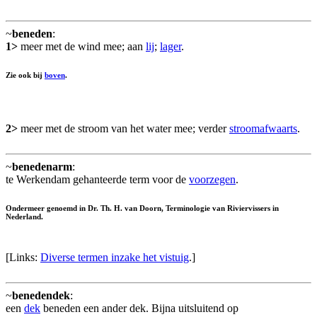
~
beneden
:
1>
meer met de wind mee; aan
lij
;
lager
.
Zie ook bij
boven
.
2>
meer met de stroom van het water mee; verder
stroomafwaarts
.
~
benedenarm
:
te Werkendam gehanteerde term voor de
voorzegen
.
Ondermeer genoemd in Dr. Th. H. van Doorn, Terminologie van Riviervissers in
Nederland.
[Links:
Diverse termen inzake het vistuig
.]
~
benedendek
:
een
dek
beneden een ander dek. Bijna uitsluitend op