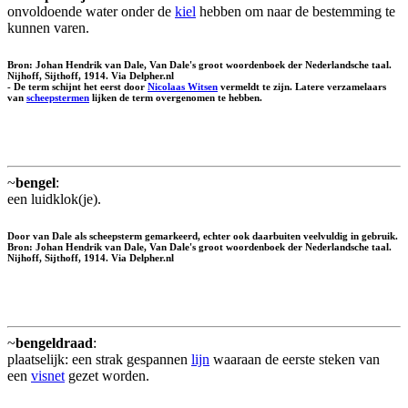
onvoldoende water onder de
kiel
hebben om naar de bestemming te
kunnen varen.
Bron: Johan Hendrik van Dale, Van Dale's groot woordenboek der Nederlandsche taal.
Nijhoff, Sijthoff, 1914. Via Delpher.nl
- De term schijnt het eerst door
Nicolaas Witsen
vermeldt te zijn. Latere verzamelaars
van
scheepstermen
lijken de term overgenomen te hebben.
~
bengel
:
een luidklok(je).
Door van Dale als scheepsterm gemarkeerd, echter ook daarbuiten veelvuldig in gebruik.
Bron: Johan Hendrik van Dale, Van Dale's groot woordenboek der Nederlandsche taal.
Nijhoff, Sijthoff, 1914. Via Delpher.nl
~
bengeldraad
:
plaatselijk: een strak gespannen
lijn
waaraan de eerste steken van
een
visnet
gezet worden.