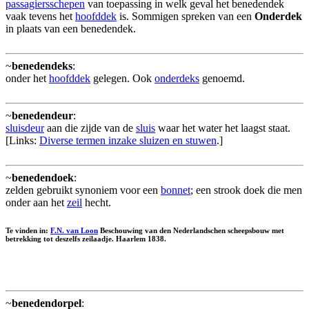
passagiersschepen
van toepassing in welk geval het benedendek
vaak tevens het
hoofddek
is. Sommigen spreken van een
Onderdek
in plaats van een benedendek.
~
benedendeks
:
onder het
hoofddek
gelegen. Ook
onderdeks
genoemd.
~
benedendeur
:
sluisdeur
aan die zijde van de
sluis
waar het water het laagst staat.
[Links:
Diverse termen inzake sluizen en stuwen
.]
~
benedendoek
:
zelden gebruikt synoniem voor een
bonnet
; een strook doek die men
onder aan het
zeil
hecht.
Te vinden in:
F.N. van Loon
Beschouwing van den Nederlandschen scheepsbouw met
betrekking tot deszelfs zeilaadje. Haarlem 1838.
~
benedendorpel
: