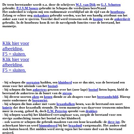
De term berestander wordt o.a. door de schrijvers
W.J. van Dijk
en
G.J. Schutten
gebruikt.
P.J.V.M Sopers
gebruikt in Schepen die verdwijnen bereNtand
Het onderdeel is volgens mij een rudimentair overblijfsel uit de tijd van de
houtbouw
.
Zolang er echter nog
stokankers
gebruikt werden, was het een handig attribuut om het
anker aan vast te sjorren. Voordat doel werd trouwens ook de
koning
van de
ankerdavit
gebruikt. In de houtbouw kom ik tot de navolgende functies voor de beretand, het
mannetje.
Klik hier voor
afbeelding.
F5 = sluiten.
Klik hier voor
afbeelding.
F5 = sluiten.
- bij schepen die
oorgaten
hadden, een
kluisbord
was er dus niet, was de beretand een
steun voor het uiteinde van het
boeisel
.
- bij schepen die hun
ankertros
gewoon over het (zeer lage)
boeisel
lieten lopen, hield de
beretand de ankertros in de buurt van de
steven
.
- bij diverse soorten
aken
en
kenen
diende ze als dragers voor het
beretandschild
. Hierop
rustte ondermeer de
boegspriet
.
- bij schepen die hun anker met vaste
kraanbalken
hesen, was de beretand een soort
knietje
dat deze kraanbalk steunde. De term mannetje was daarvoor trouwens misschien
meer in zwang, geloof ik, doch
E.W. Petrejus
spreekt van
drukker
.
- bij schepen waarbij het kluisbord vervangbaar was, zorgde de beretand voor een
stevige aanhechting tussen het boeisel en het kluisbord.
- ook waren er schepen die gebruik maakten van een losse kraanbalk: de
dove jut
. De
achterkant hiervan werd
binnenboord
bij het
braadspil
vastgemaakt. Het andere eind
stak buiten boord. Het midden werd stevig tegen het bovenste deel van de beretand
gesjord.