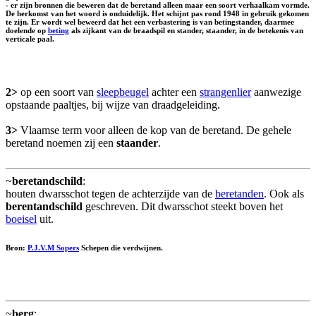
- er zijn bronnen die beweren dat de beretand alleen maar een soort verhaalkam vormde.
De herkomst van het woord is onduidelijk. Het schijnt pas rond 1948 in gebruik gekomen
te zijn. Er wordt wel beweerd dat het een verbastering is van betingstander, daarmee
doelende op
beting
als zijkant van de braadspil en stander, staander, in de betekenis van
verticale paal.
2>
op een soort van
sleepbeugel
achter een
strangenlier
aanwezige
opstaande paaltjes, bij wijze van draadgeleiding.
3>
Vlaamse term voor alleen de kop van de beretand. De gehele
beretand noemen zij een
staander
.
~
beretandschild
:
houten dwarsschot tegen de achterzijde van de
beretanden
. Ook als
berentandschild
geschreven. Dit dwarsschot steekt boven het
boeisel
uit.
Bron:
P.J.V.M Sopers
Schepen die verdwijnen.
~
berg
: