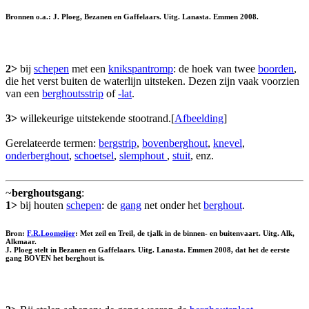
Bronnen o.a.: J. Ploeg, Bezanen en Gaffelaars. Uitg. Lanasta. Emmen 2008.
2>
bij
schepen
met een
knikspantromp
: de hoek van twee
boorden
,
die het verst buiten de waterlijn uitsteken. Dezen zijn vaak voorzien
van een
berghoutsstrip
of
-lat
.
3>
willekeurige uitstekende stootrand.[
Afbeelding
]
Gerelateerde termen:
bergstrip
,
bovenberghout
,
knevel
,
onderberghout
,
schoetsel
,
slemphout
,
stuit
, enz.
~
berghoutsgang
:
1>
bij houten
schepen
: de
gang
net onder het
berghout
.
Bron:
F.R.Loomeijer
: Met zeil en Treil, de tjalk in de binnen- en buitenvaart. Uitg. Alk,
Alkmaar.
J. Ploeg stelt in Bezanen en Gaffelaars. Uitg. Lanasta. Emmen 2008, dat het de eerste
gang BOVEN het berghout is.