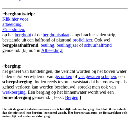
~
berghoutsstrip
:
Klik hier voor
afbeelding.
F5 = sluiten.
op het
berghout
of de
berghoutsplaat
aangebrachte stalen strip,
bestaande uit een halfrond of platrond
profielijzer
. Ook wel
bergplaathalfrond
,
beuling
,
beulingijzer
of
schuurhalfrond
genoemd. [bij nr.4 in
Afbeelding
]
~
berging
:
het geheel van handelingen, die verricht worden bij het boven water
halen en/of verwijderen van
gezonken
of
vastgevaren
schepen
; een
scheepsberging
. Indien reeds tevoren vaststaat dat het voorwerp als
geheel verloren kan worden beschouwd, spreekt men ook van
wrakberging
. Een berging op het binnenwater wordt wel een
binnenberging
genoemd. [Tekst:
Bergen
.]
Het uit de gracht takelen van een auto is feitelijk ook een berging. Toch heb ik de indruk
dat dat niet snel 'een berging' genoemd wordt. Het bergen van auto- en fietswrakken valt
natuurlijk wel onder wrakberging.