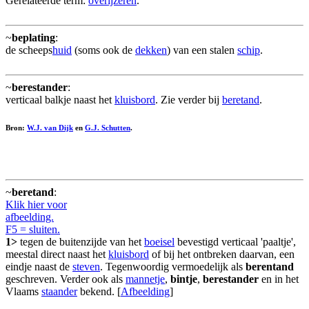
Gerelateerde term:
overijzeren
.
~
beplating
:
de scheeps
huid
(soms ook de
dekken
) van een stalen
schip
.
~
berestander
:
verticaal balkje naast het
kluisbord
. Zie verder bij
beretand
.
Bron:
W.J. van Dijk
en
G.J. Schutten
.
~
beretand
:
Klik hier voor
afbeelding.
F5 = sluiten.
1>
tegen de buitenzijde van het
boeisel
bevestigd verticaal 'paaltje',
meestal direct naast het
kluisbord
of bij het ontbreken daarvan, een
eindje naast de
steven
. Tegenwoordig vermoedelijk als
berentand
geschreven. Verder ook als
mannetje
,
bintje
,
berestander
en in het
Vlaams
staander
bekend. [
Afbeelding
]