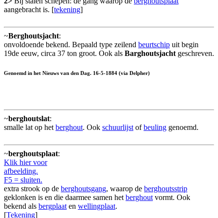
2>
Bij stalen schepen: de gang waarop de
berghoutsplaat
aangebracht is. [
tekening
]
~
Berghoutsjacht
:
onvoldoende bekend. Bepaald type zeilend
beurtschip
uit begin
19de eeuw, circa 37 ton groot. Ook als
Barghoutsjacht
geschreven.
Genoemd in het Nieuws van den Dag. 16-5-1884 (via Delpher)
~
berghoutslat
:
smalle lat op het
berghout
. Ook
schuurlijst
of
beuling
genoemd.
~
berghoutsplaat
:
Klik hier voor
afbeelding.
F5 = sluiten.
extra strook op de
berghoutsgang
, waarop de
berghoutsstrip
geklonken is en die daarmee samen het
berghout
vormt. Ook
bekend als
bergplaat
en
wellingplaat
.
[
Tekening
]