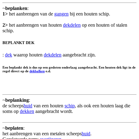
~
beplanken
:
1>
het aanbrengen van de
gangen
bij een houten schip.
2>
het aanbrengen van houten
dekdelen
op een houten of stalen
schip.
BEPLANKT DEK
:
dek
waarop houten
dekdelen
aangebracht zijn.
Een beplankt dek is dus op een gesloten onderlaag aangebracht. Een houten dek ligt in de
regel direct op de
dekbalken
e.d.
~
beplanking
:
de scheeps
huid
van een houten
schip
, als ook een houten laag die
soms op
dekken
aangebracht wordt.
~
beplaten
:
het aanbrengen van een metalen scheeps
huid
.