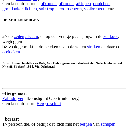
Gerelateerde termen:
afkomen
,
aftornen
,
afslepen
,
dooiebed
,
grondanker
,
lichten
,
snijstrop
,
stroomscherm
,
vlotbrengen
, enz.
DE ZEILEN BERGEN
:
a>
de
zeilen
afslaan
, en op een veilige plaats, bijv. in de
zeilkooi
,
wegleggen.
b>
vaak gebruikt in de betekenis van de zeilen
strijken
en daarna
opdoeken
.
Bron: Johan Hendrik van Dale, Van Dale's groot woordenboek der Nederlandsche taal.
Nijhoff, Sijthoff, 1914. Via Delpher.nl
~
Bergenaar
:
Zalmdrijver
afkomstig uit Geertruidenberg.
Gerelateerde term:
Bergse schuit
~
berger
:
1>
persoon die, of bedrijf dat, zich met het
bergen
van
schepen