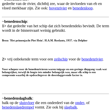
gedeelte van de rivier, dichtbij zee, waar de invloeden van eb en
vloed merkbaar zijn. Zie ook:
bovenrivier
en
benedenloop
.
~
benedenschip
:
1>
dat gedeelte van het schip dat zich benedendeks bevindt. De term
wordt in de binnenvaart weinig gebruikt.
Bron: 'Het prinsenjacht Piet Hein'. H.A.M. Roelants, 1937. via Delpher
2>
vrij onbekende term voor een
zeilschip
voor de
benedenrivier
.
Voor schepen voor de benedenrivieren waren tuigage en een geringe diepgang vaak wat
belangrijker, terwijl de lengte iets minder belangrijk was, maar elk schip is een
compromis waarbij de opdrachtgever de doorslaggevende factor is.
~
benedenslagbalk
:
balk op de
sluisvloer
die een onderdeel van de
onder-
of
benedenslagdrempel
vormt. Zie ook bij
slagbalk
.