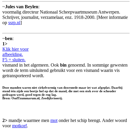
~
Jules van Beylen
:
voormalig directeur Nationaal Scheepvaartmuseum Antwerpen.
Schrijver, journalist, verzamelaar, enz. 1918-2000. [Meer informatie
op
ssrp.nl
]
~
ben
:
1>
Klik hier voor
afbeelding.
F5 = sluiten.
vismand in het algemeen. Ook
bin
genoemd. In sommige gewesten
wordt de term uitsluitend gebruikt voor een vismand waarin vis
getransporteerd wordt.
Deze manden waren niet cirkelvormig van doorsnede maar iet wat afgeplat. Daarbij
stond één zijde een beetje hol op dat de mand, die met een stok over de schouder
gedragen werd, goed tegen de rug lag.
Bron: OudTzummarum.nl, Zeedijkvisserij.
2>
mandje waarmee men
mot
onder het schip brengt. Ander woord
voor
motkorf
.