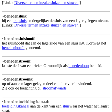
[Links:
Diverse termen inzake sluizen en stuwen
.]
~
benedensluis
:
bij een
trapsluis
en dergelijke; de sluis van een lager gelegen niveau.
[Links:
Diverse termen inzake sluizen en stuwen
.]
~
benedensluishoofd
:
het sluishoofd dat aan de lage zijde van een sluis ligt. Kortweg het
benedenhoofd
genoemd.
~
benedenstroom
:
laatste deel van een rivier. Gewoonlijk als
benedenloop
betiteld.
~
benedenstrooms
:
op of aan een lager gelegen deel van de rivier bevindend.
Zie ook de toelichting bij
stroomafwaarts
.
~
benedentoeleidingskanaal
:
toeleidingskanaal
aan de kant van een
sluis
waar het water het laagst
staat.