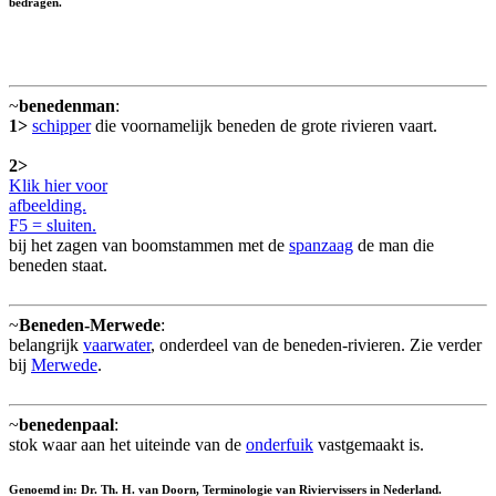
bedragen.
~
benedenman
:
1>
schipper
die voornamelijk beneden de grote rivieren vaart.
2>
Klik hier voor
afbeelding.
F5 = sluiten.
bij het zagen van boomstammen met de
spanzaag
de man die
beneden staat.
~
Beneden-Merwede
:
belangrijk
vaarwater
, onderdeel van de beneden-rivieren. Zie verder
bij
Merwede
.
~
benedenpaal
:
stok waar aan het uiteinde van de
onderfuik
vastgemaakt is.
Genoemd in: Dr. Th. H. van Doorn, Terminologie van Riviervissers in Nederland.