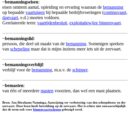
~
bemanningseisen
:
eisen omtrent aantal, opleiding en ervaring waaraan de
bemanning
op bepaalde
vaartuigen
bij bepaalde bedrijfsvoeringen (
continuvaart
,
dagvaart
, e.d.) moeten voldoen.
Gerelateerde term:
vaartijdenbesluit
,
exploitatiewijze binnenvaart
.
~
bemanningslid
:
persoon, die deel uit maakt van de
bemanning
. Sommigen spreken
van
schepeling
maar dat is mijns inziens meer iets uit de zeevaart.
~
bemanningsverblijf
:
verblijf voor de
bemanning
, m.u.v. de
schipper
.
~
bemasten
:
van één of meerdere
masten
voorzien, dan wel een mast plaatsen.
Bron: Jan Abrahams Nanninga, Aanwijzing ter verbetering van den scheepsbouw en der
zeevaart. Deze bron heeft betrekking op de zeevaart. Het is echter niet onwaarschijnlijk
dat de term ook voor
binnenvaartschepen
gebezigd werd.