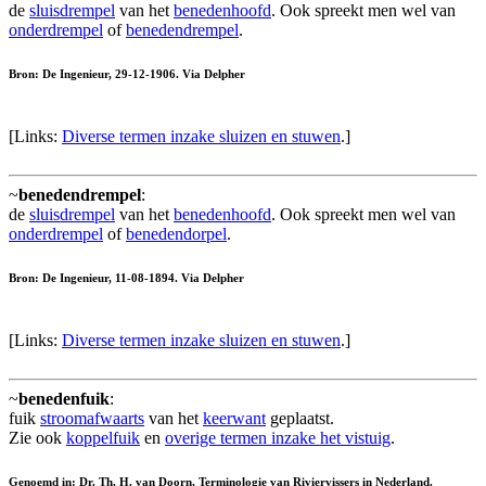
de
sluisdrempel
van het
benedenhoofd
. Ook spreekt men wel van
onderdrempel
of
benedendrempel
.
Bron: De Ingenieur, 29-12-1906. Via Delpher
[Links:
Diverse termen inzake sluizen en stuwen
.]
~
benedendrempel
:
de
sluisdrempel
van het
benedenhoofd
. Ook spreekt men wel van
onderdrempel
of
benedendorpel
.
Bron: De Ingenieur, 11-08-1894. Via Delpher
[Links:
Diverse termen inzake sluizen en stuwen
.]
~
benedenfuik
:
fuik
stroomafwaarts
van het
keerwant
geplaatst.
Zie ook
koppelfuik
en
overige termen inzake het vistuig
.
Genoemd in: Dr. Th. H. van Doorn, Terminologie van Riviervissers in Nederland.