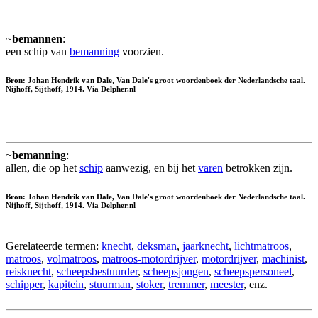
~
bemannen
:
een schip van
bemanning
voorzien.
Bron: Johan Hendrik van Dale, Van Dale's groot woordenboek der Nederlandsche taal.
Nijhoff, Sijthoff, 1914. Via Delpher.nl
~
bemanning
:
allen, die op het
schip
aanwezig, en bij het
varen
betrokken zijn.
Bron: Johan Hendrik van Dale, Van Dale's groot woordenboek der Nederlandsche taal.
Nijhoff, Sijthoff, 1914. Via Delpher.nl
Gerelateerde termen:
knecht
,
deksman
,
jaarknecht
,
lichtmatroos
,
matroos
,
volmatroos
,
matroos-motordrijver
,
motordrijver
,
machinist
,
reisknecht
,
scheepsbestuurder
,
scheepsjongen
,
scheepspersoneel
,
schipper
,
kapitein
,
stuurman
,
stoker
,
tremmer
,
meester
, enz.