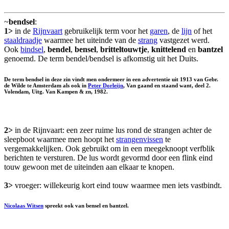
~
bendsel
:
1>
in de
Rijnvaart
gebruikelijk term voor het
garen
, de
lijn
of het
staaldraadje
waarmee het uiteinde van de
strang
vastgezet werd.
Ook
bindsel
,
bendel
,
bensel
,
britteltouwtje
,
knittelend
en
bantzel
genoemd. De term bendel/bendsel is afkomstig uit het Duits.
De term bendsel in deze zin vindt men ondermeer in een advertentie uit 1913 van Gebr.
de Wilde te Amsterdam als ook in
Peter Dorleijn
, Van gaand en staand want, deel 2.
Volendam, Uitg. Van Kampen & zn, 1982.
2>
in de Rijnvaart: een zeer ruime lus rond de strangen achter de
sleepboot waarmee men hoopt het
strangenvissen
te
vergemakkelijken. Ook gebruikt om in een meegeknoopt verfblik
berichten te versturen. De lus wordt gevormd door een flink eind
touw gewoon met de uiteinden aan elkaar te knopen.
3>
vroeger: willekeurig kort eind touw waarmee men iets vastbindt.
Nicolaas Witsen
spreekt ook van
bensel
en
bantzel
.