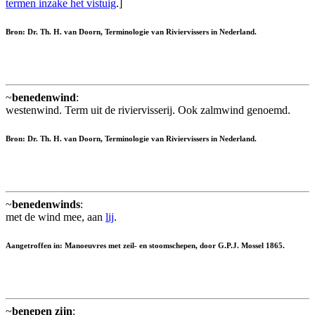
termen inzake het vistuig
.]
Bron: Dr. Th. H. van Doorn, Terminologie van Riviervissers in Nederland.
~
benedenwind
:
westenwind. Term uit de riviervisserij. Ook zalmwind genoemd.
Bron: Dr. Th. H. van Doorn, Terminologie van Riviervissers in Nederland.
~
benedenwinds
:
met de wind mee, aan
lij
.
Aangetroffen in: Manoeuvres met zeil- en stoomschepen, door G.P.J. Mossel 1865.
~
benepen zijn
: