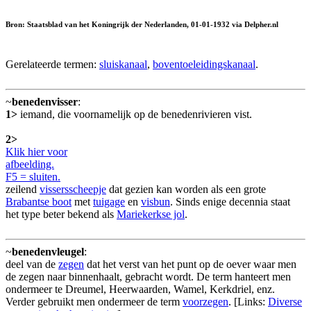
Bron: Staatsblad van het Koningrijk der Nederlanden, 01-01-1932 via Delpher.nl
Gerelateerde termen:
sluiskanaal
,
boventoeleidingskanaal
.
~
benedenvisser
:
1>
iemand, die voornamelijk op de benedenrivieren vist.
2>
Klik hier voor
afbeelding.
F5 = sluiten.
zeilend
vissersscheepje
dat gezien kan worden als een grote
Brabantse boot
met
tuigage
en
visbun
. Sinds enige decennia staat
het type beter bekend als
Mariekerkse jol
.
~
benedenvleugel
:
deel van de
zegen
dat het verst van het punt op de oever waar men
de zegen naar binnenhaalt, gebracht wordt. De term hanteert men
ondermeer te Dreumel, Heerwaarden, Wamel, Kerkdriel, enz.
Verder gebruikt men ondermeer de term
voorzegen
. [Links:
Diverse