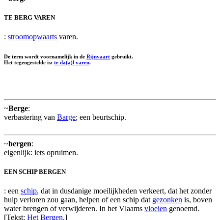
TE BERG VAREN
:
stroomopwaarts
varen.
De term wordt voornamelijk in de
Rijnvaart
gebruikt.
Het tegengestelde is:
te da(a)l varen
.
~
Berge
:
verbastering van
Barge
; een beurtschip.
~
bergen
:
eigenlijk: iets opruimen.
EEN SCHIP BERGEN
: een
schip
, dat in dusdanige moeilijkheden verkeert, dat het zonder
hulp verloren zou gaan, helpen of een schip dat
gezonken
is, boven
water brengen of verwijderen. In het Vlaams
vloeien
genoemd.
[Tekst:
Het Bergen
.]