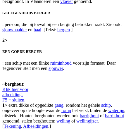
bezighoudt. In Vlaanderen een
vloeier
genoemd.
GELEGENHEIDS BERGER
: persoon, die bij toeval bij een berging betrokken raakt. Zie ook:
sjouwhaalder
en
haai
. [Tekst:
bergen
.]
2>
EEN GOEDE BERGER
: een schip met een flinke
ruiminhoud
voor zijn formaat. Daar
'tegenover' stelt men een
sjouwer
.
~
berghout
:
Klik hier voor
afbeelding.
F5 = sluiten.
1>
extra dikke of opgedikte
gang
, rondom het gehele
schip
,
ongeveer op de hoogte waar de
romp
het verst, buiten de
waterlijn
,
uitsteekt. Houten berghouten werden ook
barrighout
of
barrikhout
genoemd, stalen berghouten:
welling
of
wellingijzer
.
[
Tekening
,
Afbeeldingen
.]