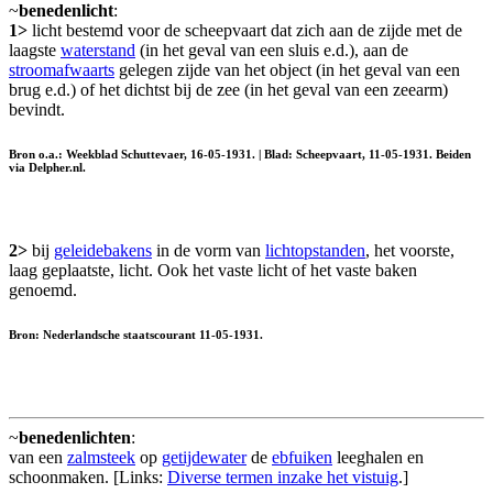
~
benedenlicht
:
1>
licht bestemd voor de scheepvaart dat zich aan de zijde met de
laagste
waterstand
(in het geval van een sluis e.d.), aan de
stroomafwaarts
gelegen zijde van het object (in het geval van een
brug e.d.) of het dichtst bij de zee (in het geval van een zeearm)
bevindt.
Bron o.a.: Weekblad Schuttevaer, 16-05-1931. | Blad: Scheepvaart, 11-05-1931. Beiden
via Delpher.nl.
2>
bij
geleidebakens
in de vorm van
lichtopstanden
, het voorste,
laag geplaatste, licht. Ook het vaste licht of het vaste baken
genoemd.
Bron: Nederlandsche staatscourant 11-05-1931.
~
benedenlichten
:
van een
zalmsteek
op
getijdewater
de
ebfuiken
leeghalen en
schoonmaken. [Links:
Diverse termen inzake het vistuig
.]