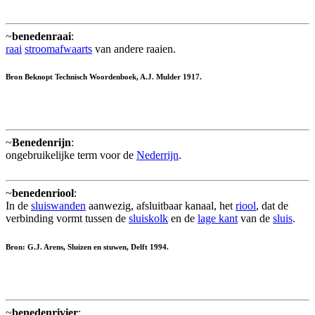
~
benedenraai
:
raai
stroomafwaarts
van andere raaien.
Bron Beknopt Technisch Woordenboek, A.J. Mulder 1917.
~
Benedenrijn
:
ongebruikelijke term voor de
Nederrijn
.
~
benedenriool
:
In de
sluiswanden
aanwezig, afsluitbaar kanaal, het
riool
, dat de
verbinding vormt tussen de
sluiskolk
en de
lage kant
van de
sluis
.
Bron: G.J. Arens, Sluizen en stuwen, Delft 1994.
~
benedenrivier
: