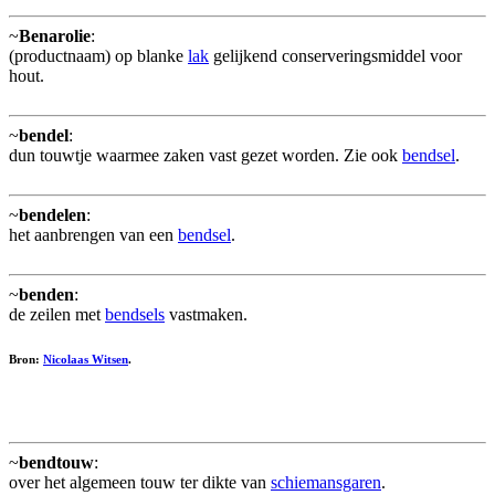
~
Benarolie
:
(productnaam) op blanke
lak
gelijkend conserveringsmiddel voor
hout.
~
bendel
:
dun touwtje waarmee zaken vast gezet worden. Zie ook
bendsel
.
~
bendelen
:
het aanbrengen van een
bendsel
.
~
benden
:
de zeilen met
bendsels
vastmaken.
Bron:
Nicolaas Witsen
.
~
bendtouw
:
over het algemeen touw ter dikte van
schiemansgaren
.