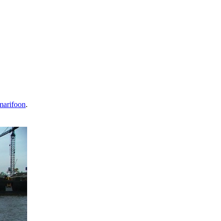
marifoon
.