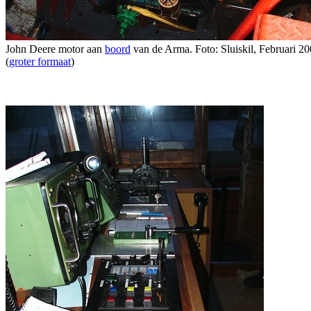
John Deere motor aan
boord
van de Arma. Foto: Sluiskil, Februari 20
(
groter formaat
)