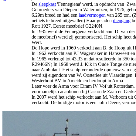
De
sleepkast
'Fennegiena' werd, in opdracht van Zwaa
Gebroeders van Diepen in Waterhuizen, in 1926, geb
6.29m breed en had een
laadvermogen
van 265 ton. (Z
net iets te breed uitgevallen) Haar geladen
diepgang
be
Rott 1927. Eerste meetbrief G2240N.
In 1935 werd de Fennegiena verkocht aan D. van der W
de meetbrief) werd zij gemotoriseerd. Het schip heet
Werf.
De Hope werd in 1960 verkocht aan B. de Hoog uit Hi
In 1962 verkocht aan P.J Wagemaker in Hansweert en 
In 1965 verlengd tot 43,33 m dat resulteerde in 350 t
R29466N) In 1968 werd J. Kik in Oude Tonge de nie
naar Ambulant. Het schip veranderde opnieuw van eig
werd zij eigendom van W. Oosterlee uit Vlaardingen. 
Westerhout BV in Ameide en herdoopt in Arma.
Later voer de Arma voor Eiram IV Vof uit Rotterdam. In
voornamelijk cacaobonen bij Cacao de Zaan en Gerke
In 2007 werd het schip verkocht aan M. Verboom uit
verkocht. De huidige motor is een John Deere, vermoed