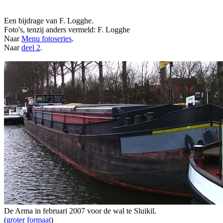
Een bijdrage van F. Logghe.
Foto's, tenzij anders vermeld: F. Logghe
Naar
Menu fotoseries
.
Naar
deel 2
.
De Arma in februari 2007 voor de wal te Sluikil.
(
groter formaat
)