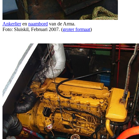
Ankerlier
en
naambord
van de Arma.
Foto: Sluiskil, Februari 2007. (
groter formaat
)