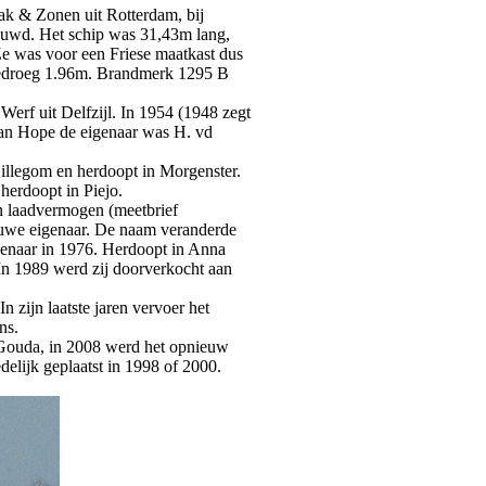
k & Zonen uit Rotterdam, bij
ouwd. Het schip was 31,43m lang,
e was voor een Friese maatkast dus
droeg 1.96m. Brandmerk 1295 B
erf uit Delfzijl. In 1954 (1948 zegt
 dan Hope de eigenaar was H. vd
llegom en herdoopt in Morgenster.
herdoopt in Piejo.
on laadvermogen (meetbrief
uwe eigenaar. De naam veranderde
enaar in 1976. Herdoopt in Anna
In 1989 werd zij doorverkocht aan
 zijn laatste jaren vervoer het
ns.
 Gouda, in 2008 werd het opnieuw
elijk geplaatst in 1998 of 2000.