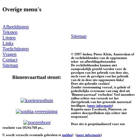
Overige menu's
Afbeeldingen
Teksten
Sitemap
Lijsten
Links
Toelichtingen
Vragen
© 1997-heden; Pieter Klein, Amsterdam of
de rechthebbenden van de opgenomen
Contact
tekst- en afbeeldingsbestanden
Sitemap
De rechthebbenden kunnen niet
aansprakelijk gesteld worden voor de
gevolgen van het gebruik van deze site,
noch voor de gevolgen van het gebruik
Binnenvaarttaal steunt:
van de in deze site opgenomen links!
Deze site gebruikt cookies!
Zonder toestemming vooraf, is gehele of
gedeeltelijke overname van enig deel uit
'Binnenvaarttaal' verboden! Veel inzenders
zullen echter een verzoek tot het
(her)gebruik van het getoonde materiaal
inwilligen. (
meer informatie
)
Kopieën naar Facebook, Pinterest, en
andere doorgeefluiken zijn echter niet
toegestaan!
Deze site is geoptimaliseerd voor een
resolutie van 1024x768 px.,
U wordt verzocht eventuele gebreken te
melden
!
(
meer informatie
)