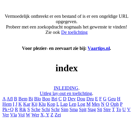
Vermoedelijk ontbreekt er een bestand of is er een ongeldige URL
opgegeven.
Probeer met een zoekopdracht nogmaals het gewenste te vinden!
Zie ook
De toelichting
Voor plezier- en zeevaart zie bij:
Vaartips.nl
.
index
INLEIDING
.
Uitleg lay-out en toelichting
.
A
Afl
B
Bem
Bi
Blo
Boo
Bri
C
D
Dev
Dou
Dru
E
F
G
Geu
H
Hem
I
J
K
Kar
Kij
Klu
Kop
L
Lap
Lep
Log
M
Mes
N
O
Oph
P
Pk+Q
R
Rik
S
Sche
Schi
Schr
Sim
Sma
Spit
Stag
Sti
Stre
T
To
U
V
Ver
Vla
Vol
W
Wer
X, Y
Z
Zei