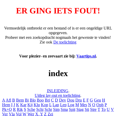
ER GING IETS FOUT!
Vermoedelijk ontbreekt er een bestand of is er een ongeldige URL
opgegeven.
Probeer met een zoekopdracht nogmaals het gewenste te vinden!
Zie ook
De toelichting
Voor plezier- en zeevaart zie bij:
Vaartips.nl
.
index
INLEIDING
.
Uitleg lay-out en toelichting
.
A
Afl
B
Bem
Bi
Blo
Boo
Bri
C
D
Dev
Dou
Dru
E
F
G
Geu
H
Hem
I
J
K
Kar
Kij
Klu
Kop
L
Lap
Lep
Log
M
Mes
N
O
Oph
P
Pk+Q
R
Rik
S
Sche
Schi
Schr
Sim
Sma
Spit
Stag
Sti
Stre
T
To
U
V
Ver
Vla
Vol
W
Wer
X, Y
Z
Zei