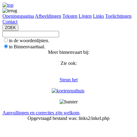
Openingspagina
Afbeeldingen
Teksten
Lijsten
Links
Toelichtingen
Contact
in de woordenlijsten.
in Binnenvaarttaal.
Meer binnenvaart bij:
Zie ook:
Steun het
Aanvullingen en correcties zijn welkom
.
Opgevraagd bestand was: links2/inkel.php