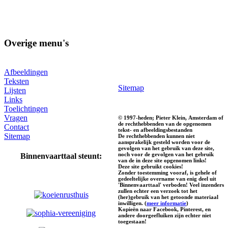
Overige menu's
Afbeeldingen
Teksten
Sitemap
Lijsten
Links
Toelichtingen
Vragen
© 1997-heden; Pieter Klein, Amsterdam of
de rechthebbenden van de opgenomen
Contact
tekst- en afbeeldingsbestanden
Sitemap
De rechthebbenden kunnen niet
aansprakelijk gesteld worden voor de
gevolgen van het gebruik van deze site,
noch voor de gevolgen van het gebruik
Binnenvaarttaal steunt:
van de in deze site opgenomen links!
Deze site gebruikt cookies!
Zonder toestemming vooraf, is gehele of
gedeeltelijke overname van enig deel uit
'Binnenvaarttaal' verboden! Veel inzenders
zullen echter een verzoek tot het
(her)gebruik van het getoonde materiaal
inwilligen. (
meer informatie
)
Kopieën naar Facebook, Pinterest, en
andere doorgeefluiken zijn echter niet
toegestaan!