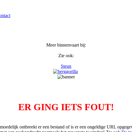
ntact
Meer binnenvaart bij:
Zie ook:
Steun
ER GING IETS FOUT!
moedelijk ontbreekt er een bestand of is er een ongeldige URL opgege