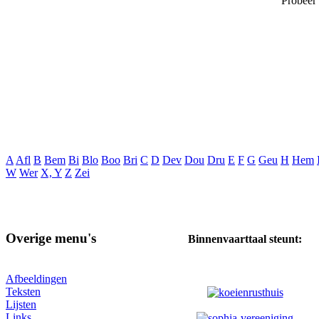
Probeer
A
Afl
B
Bem
Bi
Blo
Boo
Bri
C
D
Dev
Dou
Dru
E
F
G
Geu
H
Hem
W
Wer
X, Y
Z
Zei
Overige menu's
Binnenvaarttaal steunt:
Afbeeldingen
Teksten
Lijsten
Links