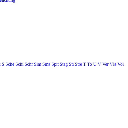
elichting
k
S
Sche
Schi
Schr
Sim
Sma
Spit
Stag
Sti
Stre
T
To
U
V
Ver
Vla
Vol