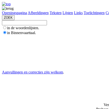
Openingspagina
Afbeeldingen
Teksten
Lijsten
Links
Toelichtingen
Co
in de woordenlijsten.
in Binnenvaarttaal.
Aanvullingen en correcties zijn welkom
.
Ver