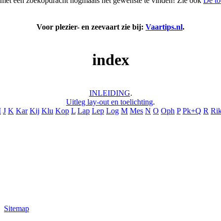
 met een zoekopdracht nogmaals het gewenste te vinden! Zie ook
De to
Voor plezier- en zeevaart zie bij:
Vaartips.nl
.
index
INLEIDING
.
Uitleg lay-out en toelichting
.
I
J
K
Kar
Kij
Klu
Kop
L
Lap
Lep
Log
M
Mes
N
O
Oph
P
Pk+Q
R
Ri
Sitemap