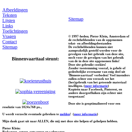
Afbeeldingen
Teksten
Sitemap
Lijsten
Links
Toelichtingen
Vragen
© 1997-heden; Pieter Klein, Amsterdam of
de rechthebbenden van de opgenomen
Contact
tekst- en afbeeldingsbestanden
Sitemap
De rechthebbenden kunnen niet
aansprakelijk gesteld worden voor de
gevolgen van het gebruik van deze site,
noch voor de gevolgen van het gebruik
Binnenvaarttaal steunt:
van de in deze site opgenomen links!
Deze site gebruikt cookies!
Zonder toestemming vooraf, is gehele of
gedeeltelijke overname van enig deel uit
'Binnenvaarttaal' verboden! Veel inzenders
zullen echter een verzoek tot het
(her)gebruik van het getoonde materiaal
inwilligen. (
meer informatie
)
Kopieën naar Facebook, Pinterest, en
andere doorgeefluiken zijn echter niet
toegestaan!
Deze site is geoptimaliseerd voor een
resolutie van 1024x768 px.,
U wordt verzocht eventuele gebreken te
melden
!
(
meer informatie
)
Mijn dank gaat uit naar ALLEN, die mij met deze site helpen of geholpen hebben.
Pieter Klein:
Redacteur, auteur, ontwerper en webmaster.