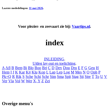
Laatste mededelingen:
11 mei 2026
.
Voor plezier- en zeevaart zie bij:
Vaartips.nl
.
index
INLEIDING
.
Uitleg lay-out en toelichting
.
A
Afl
B
Bem
Bi
Blo
Boo
Bri
C
D
Dev
Dou
Dru
E
F
G
Geu
H
Hem
I
J
K
Kar
Kij
Klu
Kop
L
Lap
Lep
Log
M
Mes
N
O
Oph
P
Pk+Q
R
Rik
S
Sche
Schi
Schr
Sim
Sma
Spit
Stag
Sti
Stre
T
To
U
V
Ver
Vla
Vol
W
Wer
X, Y
Z
Zei
Overige menu's