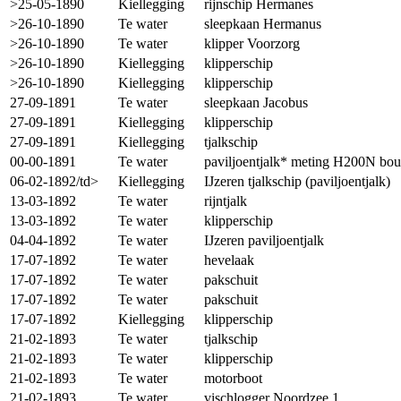
>25-05-1890
Kiellegging
rijnschip Hermanes
>26-10-1890
Te water
sleepkaan Hermanus
>26-10-1890
Te water
klipper Voorzorg
>26-10-1890
Kiellegging
klipperschip
>26-10-1890
Kiellegging
klipperschip
27-09-1891
Te water
sleepkaan Jacobus
27-09-1891
Kiellegging
klipperschip
27-09-1891
Kiellegging
tjalkschip
00-00-1891
Te water
paviljoentjalk* meting H200N bo
06-02-1892/td>
Kiellegging
IJzeren tjalkschip (paviljoentjalk)
13-03-1892
Te water
rijntjalk
13-03-1892
Te water
klipperschip
04-04-1892
Te water
IJzeren paviljoentjalk
17-07-1892
Te water
hevelaak
17-07-1892
Te water
pakschuit
17-07-1892
Te water
pakschuit
17-07-1892
Kiellegging
klipperschip
21-02-1893
Te water
tjalkschip
21-02-1893
Te water
klipperschip
21-02-1893
Te water
motorboot
21-02-1893
Te water
vischlogger Noordzee 1