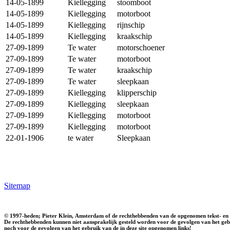
14-05-1899
Kiellegging
stoomboot
14-05-1899
Kiellegging
motorboot
14-05-1899
Kiellegging
rijnschip
14-05-1899
Kiellegging
kraakschip
27-09-1899
Te water
motorschoener
27-09-1899
Te water
motorboot
27-09-1899
Te water
kraakschip
27-09-1899
Te water
sleepkaan
27-09-1899
Kiellegging
klipperschip
27-09-1899
Kiellegging
sleepkaan
27-09-1899
Kiellegging
motorboot
27-09-1899
Kiellegging
motorboot
22-01-1906
te water
Sleepkaan
Sitemap
© 1997-heden; Pieter Klein, Amsterdam of de rechthebbenden van de opgenomen tekst- en 
De rechthebbenden kunnen niet aansprakelijk gesteld worden voor de gevolgen van het gebr
noch voor de gevolgen van het gebruik van de in deze site opgenomen links!