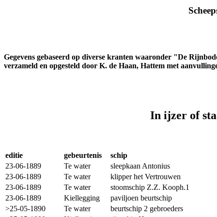
Scheep
Gegevens gebaseerd op diverse kranten waaronder "De Rijnbod
verzameld en opgesteld door K. de Haan, Hattem met aanvulling
In ijzer of s
editie
gebeurtenis
schip
23-06-1889
Te water
sleepkaan Antonius
23-06-1889
Te water
klipper het Vertrouwen
23-06-1889
Te water
stoomschip Z.Z. Kooph.1
23-06-1889
Kiellegging
paviljoen beurtschip
>25-05-1890
Te water
beurtschip 2 gebroeders